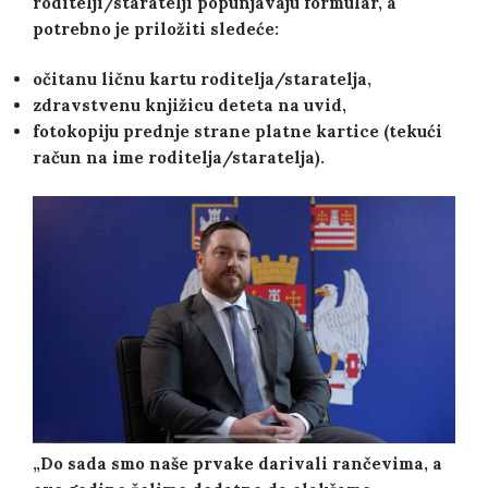
roditelji/staratelji popunjavaju formular, a
potrebno je priložiti sledeće:
očitanu ličnu kartu roditelja/staratelja,
zdravstvenu knjižicu deteta na uvid,
fotokopiju prednje strane platne kartice (tekući
račun na ime roditelja/staratelja).
„Do sada smo naše prvake darivali rančevima, a