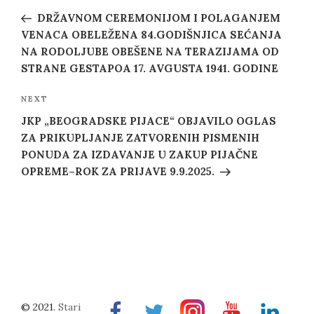
navigation
Post
DRŽAVNOM CEREMONIJOM I POLAGANJEM
VENACA OBELEŽENA 84.GODIŠNJICA SEĆANJA
NA RODOLJUBE OBEŠENE NA TERAZIJAMA OD
STRANE GESTAPOA 17. AVGUSTA 1941. GODINE
Next
NEXT
Post
JKP „BEOGRADSKE PIJACE“ OBJAVILO OGLAS
ZA PRIKUPLJANJE ZATVORENIH PISMENIH
PONUDA ZA IZDAVANJE U ZAKUP PIJAČNE
OPREME–ROK ZA PRIJAVE 9.9.2025.
© 2021.
Stari
Facebook
Twitter
Instragram
Youtube
Linkedin