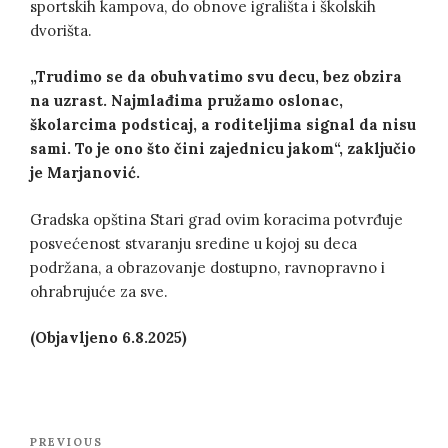
sportskih kampova, do obnove igrališta i školskih
dvorišta.
„Trudimo se da obuhvatimo svu decu, bez obzira
na uzrast. Najmlađima pružamo oslonac,
školarcima podsticaj, a roditeljima signal da nisu
sami. To je ono što čini zajednicu jakom“, zaključio
je Marjanović.
Gradska opština Stari grad ovim koracima potvrđuje
posvećenost stvaranju sredine u kojoj su deca
podržana, a obrazovanje dostupno, ravnopravno i
ohrabrujuće za sve.
(Objavljeno 6.8.2025)
Post
Previous
PREVIOUS