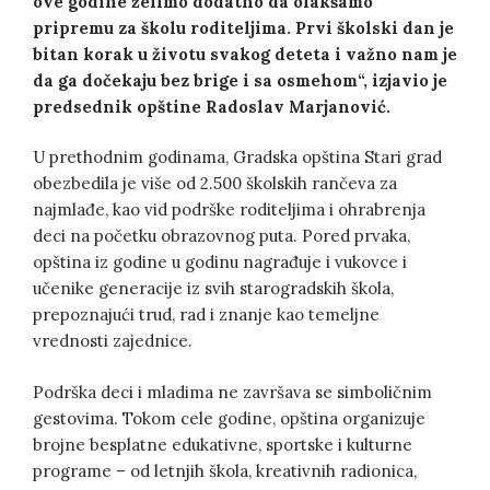
ove godine želimo dodatno da olakšamo
pripremu za školu roditeljima. Prvi školski dan je
bitan korak u životu svakog deteta i važno nam je
da ga dočekaju bez brige i sa osmehom“, izjavio je
predsednik opštine Radoslav Marjanović.
U prethodnim godinama, Gradska opština Stari grad
obezbedila je više od 2.500 školskih rančeva za
najmlađe, kao vid podrške roditeljima i ohrabrenja
deci na početku obrazovnog puta. Pored prvaka,
opština iz godine u godinu nagrađuje i vukovce i
učenike generacije iz svih starogradskih škola,
prepoznajući trud, rad i znanje kao temeljne
vrednosti zajednice.
Podrška deci i mladima ne završava se simboličnim
gestovima. Tokom cele godine, opština organizuje
brojne besplatne edukativne, sportske i kulturne
programe – od letnjih škola, kreativnih radionica,