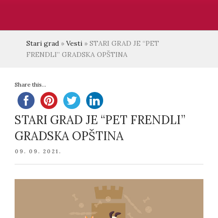
Stari grad
»
Vesti
»
STARI GRAD JE “PET
FRENDLI” GRADSKA OPŠTINA
Share this...
STARI GRAD JE “PET FRENDLI”
GRADSKA OPŠTINA
POSTED
09. 09. 2021.
ON