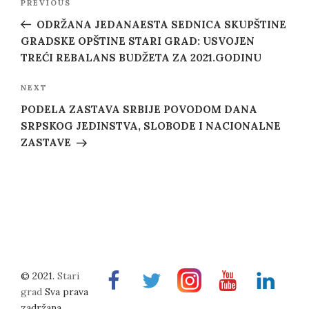
Previous
PREVIOUS
navigation
Post
ODRŽANA JEDANAESTA SEDNICA SKUPŠTINE
GRADSKE OPŠTINE STARI GRAD: USVOJEN
TREĆI REBALANS BUDŽETA ZA 2021.GODINU
Next
NEXT
Post
PODELA ZASTAVA SRBIJE POVODOM DANA
SRPSKOG JEDINSTVA, SLOBODE I NACIONALNE
ZASTAVE
© 2021.
Stari
Facebook
Twitter
Instragram
Youtube
Linkedin
grad
Sva prava
zadržana.