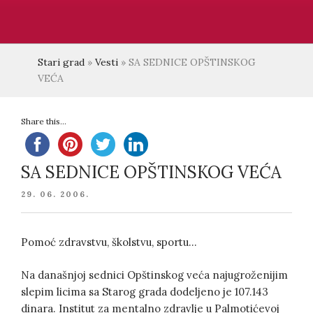
Stari grad
»
Vesti
»
SA SEDNICE OPŠTINSKOG
VEĆA
Share this...
SA SEDNICE OPŠTINSKOG VEĆA
POSTED
29. 06. 2006.
ON
Pomoć zdravstvu, školstvu, sportu…
Na današnjoj sednici Opštinskog veća najugroženijim
slepim licima sa Starog grada dodeljeno je 107.143
dinara. Institut za mentalno zdravlje u Palmotićevoj