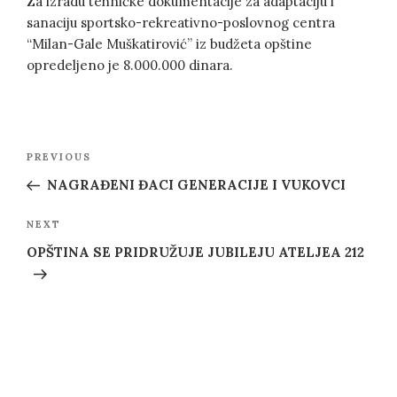
Za izradu tehničke dokumentacije za adaptaciju i
sanaciju sportsko-rekreativno-poslovnog centra
“Milan-Gale Muškatirović” iz budžeta opštine
opredeljeno je 8.000.000 dinara.
Post
Previous
PREVIOUS
navigation
Post
NAGRAĐENI ĐACI GENERACIJE I VUKOVCI
Next
NEXT
Post
OPŠTINA SE PRIDRUŽUJE JUBILEJU ATELJEA 212