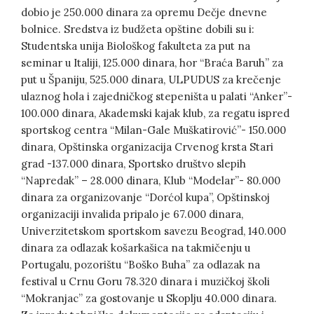
dobio je 250.000 dinara za opremu Dečje dnevne
bolnice. Sredstva iz budžeta opštine dobili su i:
Studentska unija Biološkog fakulteta za put na
seminar u Italiji, 125.000 dinara, hor “Braća Baruh” za
put u Španiju, 525.000 dinara, ULPUDUS za krečenje
ulaznog hola i zajedničkog stepeništa u palati “Anker”-
100.000 dinara, Akademski kajak klub, za regatu ispred
sportskog centra “Milan-Gale Muškatirović”- 150.000
dinara, Opštinska organizacija Crvenog krsta Stari
grad -137.000 dinara, Sportsko društvo slepih
“Napredak” – 28.000 dinara, Klub “Modelar”- 80.000
dinara za organizovanje “Dorćol kupa”, Opštinskoj
organizaciji invalida pripalo je 67.000 dinara,
Univerzitetskom sportskom savezu Beograd, 140.000
dinara za odlazak košarkašica na takmičenju u
Portugalu, pozorištu “Boško Buha” za odlazak na
festival u Crnu Goru 78.320 dinara i muzičkoj školi
“Mokranjac” za gostovanje u Skoplju 40.000 dinara.