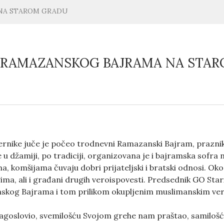
NA STAROM GRADU
 RAMAZANSKOG BAJRAMA NA STA
rnike juče je počeo trodnevni Ramazanski Bajram, prazni
u džamiji, po tradiciji, organizovana je i bajramska sofra
ima, komšijama čuvaju dobri prijateljski i bratski odnosi. Ok
ima, ali i građani drugih veroispovesti. Predsednik GO Sta
kog Bajrama i tom prilikom okupljenim muslimanskim vern
lagoslovio, svemilošću Svojom grehe nam praštao, samilošć