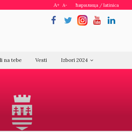
A+
A-
ћирилица
/
latinica
Facebook
Twitter
Instragram
Youtube
Linkedin
li na tebe
Vesti
Izbori 2024