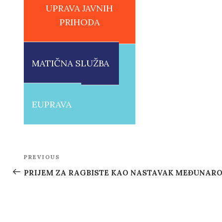
UPRAVA JAVNIH
PRIHODA
MATIČNA SLUŽBA
EUPRAVA
Post
PREVIOUS
Previous
navigation
Post
PRIJEM ZA RAGBISTE KAO NASTAVAK MEĐUNAR