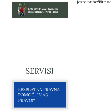
jeste pribežište 
SERVISI
BESPLATNA PRAVNA
POMOĆ „IMAŠ
PRAVO!“