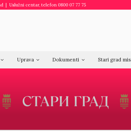
d | Uslužni centar, telefon 0800 07 77 75
Uprava
Dokumenti
Stari grad mis