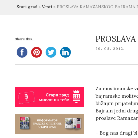
Stari grad
»
Vesti
»
PROSLAVA RAMAZANSKOG BAJRAMA 
PROSLAVA
Share this...
POSTED
20. 08. 2012.
ON
Za muslimanske ve
bajramske molitve 
bližnjim prijatelj
Bajram jedni drug
proslave Ramazans
– Bog nas dragi b