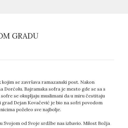
ROM GRADU
k kojim se završava ramazanski post. Nakon
 na Dorćolu. Bajramska sofra je mesto gde se sa s
o sofre se okupljaju muslimani da u miru čestitaju
ri grad Dejan Kovačević je bio na sofri povodom
icima poželeo sve najbolje.
u Svojom od Svoje srdžbe nas izbavio. Milost Božja