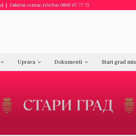
d | Uslužni centar, telefon 0800 07 77 75
Uprava
Dokumenti
Stari grad mis