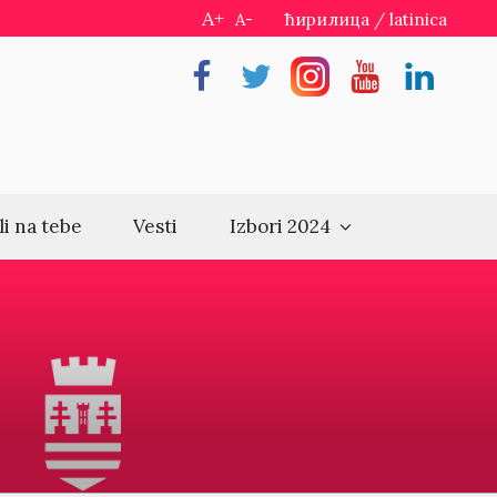
A+
A-
ћирилица
/
latinica
Facebook
Twitter
Instragram
Youtube
Linkedin
li na tebe
Vesti
Izbori 2024