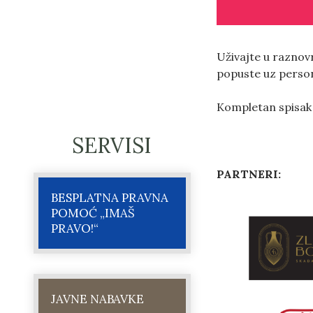
Uživajte u raznov
popuste uz persona
Kompletan spisak
SERVISI
PARTNERI:
BESPLATNA PRAVNA
POMOĆ „IMAŠ
PRAVO!“
JAVNE NABAVKE