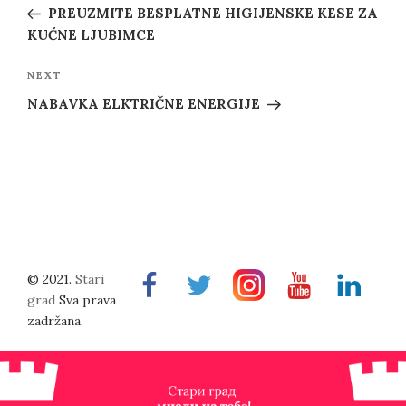
navigation
Post
PREUZMITE BESPLATNE HIGIJENSKE KESE ZA
KUĆNE LJUBIMCE
Next
NEXT
Post
NABAVKA ELKTRIČNE ENERGIJE
© 2021.
Stari
Facebook
Twitter
Instragram
Youtube
Linkedin
grad
Sva prava
zadržana.