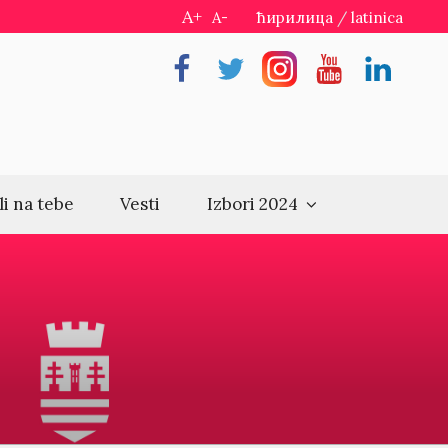
A+
A-
ћирилица
/
latinica
Facebook
Twitter
Instragram
Youtube
Linkedin
li na tebe
Vesti
Izbori 2024