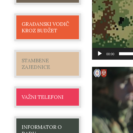
GRAĐANSKI VODIČ
KROZ BUDŽET
00:00
STAMBENE
ZAJEDNICE
VAŽNI TELEFONI
INFORMATOR O