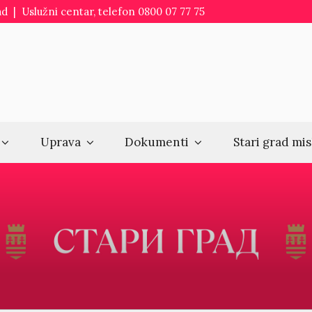
d | Uslužni centar, telefon 0800 07 77 75
Uprava
Dokumenti
Stari grad mis