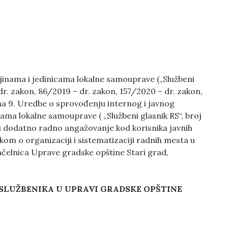
inama i jedinicama lokalne samouprave („Službeni
dr. zakon, 86/2019 – dr. zakon, 157/2020 – dr. zakon,
lana 9. Uredbe o sprovođenju internog i javnog
ma lokalne samouprave ( „Službeni glasnik RS“, broj
 i dodatno radno angažovanje kod korisnika javnih
ikom o organizaciji i sistematizaciji radnih mesta u
ačelnica Uprave gradske opštine Stari grad,
SLUŽBENIKA U
UPRAVI GRADSKE OPŠTINE