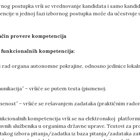
ornog postupka vrši se vrednovanje kandidata i samo kandi
cije u jednoj fazi izbornog postupka može da učestvuje u 
ačin provere kompetencija
h funkcionalnih kompetencija:
a i rad organa autonomne pokrajine, odnosno jedinice lokaln
unikacija” – vršiće se putem testa (pismeno).
ismenost” – vršiće se rešavanjem zadataka (praktičnim rado
nkcionalnih kompetencija vrši se na elektronskoj platformi
vnih službenika u organima državne uprave. Testovi za pr
skog izbora pitanja/zadatka iz baza pitanja/zadataka zatv