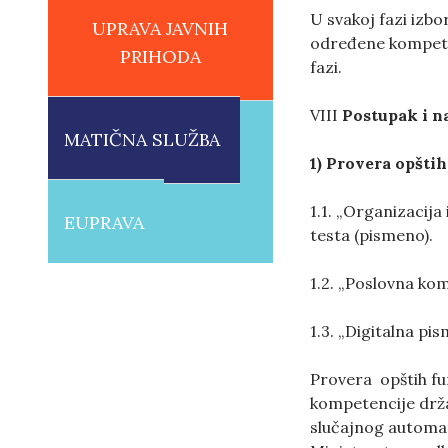
U svakoj fazi izb
UPRAVA JAVNIH
određene kompeten
PRIHODA
fazi.
VIII
Postupak i n
MATIČNA SLUŽBA
1) Provera opšti
1.1. „Organizacij
EUPRAVA
testa (pismeno).
1.2. „Poslovna kom
1.3. „Digitalna p
Provera opštih fu
kompetencije drža
slučajnog automat