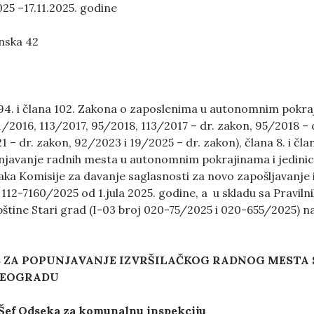
025 –17.11.2025. godine
nska 42
4. i člana 102. Zakona o zaposlenima u autonomnim pokraj
21/2016, 113/2017, 95/2018, 113/2017 – dr. zakon, 95/2018 – 
 – dr. zakon, 92/2023 i 19/2025 – dr. zakon), člana 8. i č
javanje radnih mesta u autonomnim pokrajinama i jedinica
aka Komisije za davanje saglasnosti za novo zapošljavanje
 112-7160/2025 od 1.jula 2025. godine, a u skladu sa Praviln
štine Stari grad (I-03 broj 020-75/2025 i 020-655/2025) n
 ZA POPUNJAVANJE IZVRŠILAČK
OG
RADN
OG
MESTA
BEOGRADU
Šef Odseka za komunalnu inspekciju