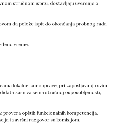
nom stručnom ispitu, dostavljaju uverenje o
slovom da polože ispit do okončanja probnog rada
ređeno vreme.
cama lokalne samouprave, pri zapošljavanju svim
idata zasniva se na stručnoj osposobljenosti,
m: provera opštih funkcionalnih kompetencija,
ija i završni razgovor sa komisijom.