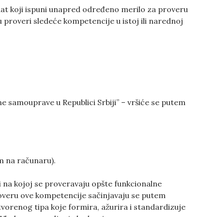
dat koji ispuni unapred određeno merilo za proveru
proveri sledeće kompetencije u istoj ili narednoj
e samouprave u Republici Srbiji” – vršiće se putem
m na računaru).
 na kojoj se proveravaju opšte funkcionalne
overu ove kompetencije sačinjavaju se putem
orenog tipa koje formira, ažurira i standardizuje