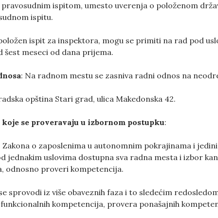
 pravosudnim ispitom, umesto uverenja o položenom držav
udnom ispitu.
položen ispit za inspektora, mogu se primiti na rad pod u
 šest meseci od dana prijema.
dnosa
: Na radnom mestu se zasniva radni odnos na neod
radska opština Stari grad, ulica Makedonska 42.
 koje se proveravaju u izbornom postupku
:
. Zakona o zaposlenima u autonomnim pokrajinama i jedini
d jednakim uslovima dostupna sva radna mesta i izbor kand
a, odnosno proveri kompetencija.
se sprovodi iz više obaveznih faza i to sledećim redosledo
funkcionalnih kompetencija, provera ponašajnih kompetenc