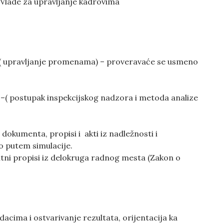
 Vlade za upravljanje kadrovima
ja( upravljanje promenama) – proveravaće se usmeno
i –( postupak inspekcijskog nadzora i metoda analize
kumenta, propisi i akti iz nadležnosti i
o putem simulacije.
ni propisi iz delokruga radnog mesta (Zakon o
acima i ostvarivanje rezultata, orijentacija ka