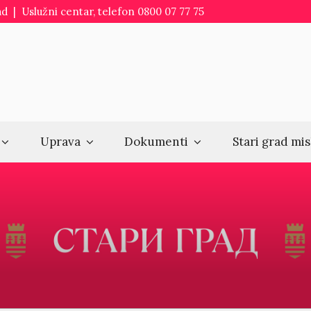
d | Uslužni centar, telefon 0800 07 77 75
Uprava
Dokumenti
Stari grad mis