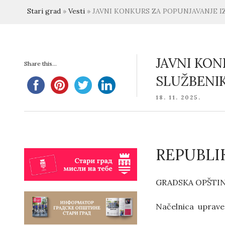
Stari grad
»
Vesti
»
JAVNI KONKURS ZA POPUNJAVANJE 
JAVNI KO
Share this...
SLUŽBENIK
POSTED
18. 11. 2025.
ON
REPUBLI
GRADSKA OPŠTIN
Načelnica uprave