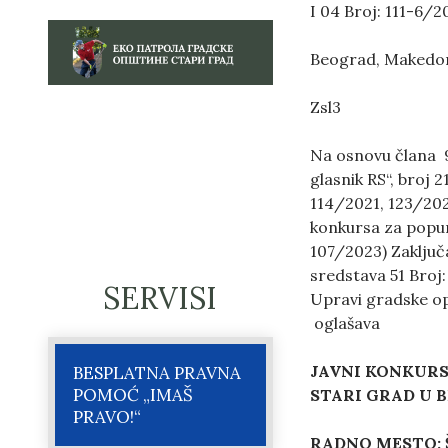
I 04 Broj: 111-6/2
Beograd, Makedo
Zsl3
Na osnovu člana 9
glasnik RS“, broj 
114/2021, 123/2021
konkursa za popun
107/2023) Zaključ
sredstava 51 Broj:
SERVISI
Upravi gradske op
oglašava
JAVNI
KONKURS
BESPLATNA PRAVNA
POMOĆ „IMAŠ
STARI GRAD U 
PRAVO!“
RADNO MESTO: