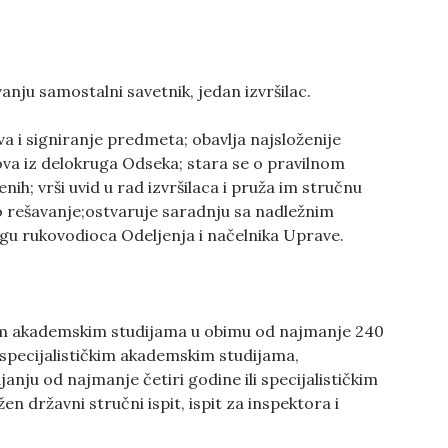
anju samostalni savetnik, jedan izvršilac.
a i signiranje predmeta; obavlja najsloženije
ova iz delokruga Odseka; stara se o pravilnom
ih; vrši uvid u rad izvršilaca i pruža im stručnu
o rešavanje;ostvaruje saradnju sa nadležnim
gu rukovodioca Odeljenja i načelnika Uprave.
im akademskim studijama u obimu od najmanje 240
pecijalističkim akademskim studijama,
nju od najmanje četiri godine ili specijalističkim
n državni stručni ispit, ispit za inspektora i