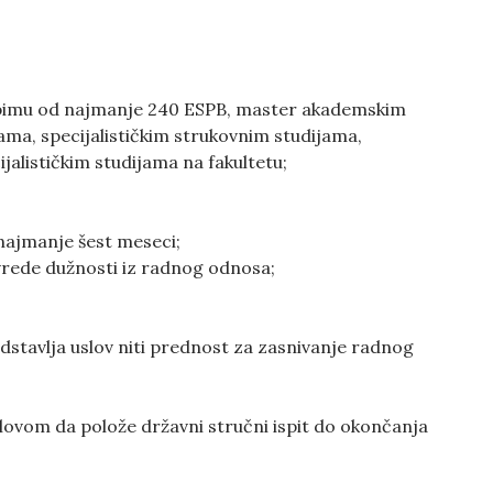
obimu od najmanje 240 ESPB, master akademskim
ama, specijalističkim strukovnim studijama,
jalističkim studijama na fakultetu;
najmanje šest meseci;
vrede dužnosti iz radnog odnosa;
edstavlja uslov niti prednost za zasnivanje radnog
slovom da polože državni stručni ispit do okončanja