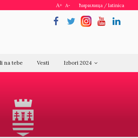
A+
A-
ћирилица
/
latinica
Facebook
Twitter
Instragram
Youtube
Linkedin
li na tebe
Vesti
Izbori 2024