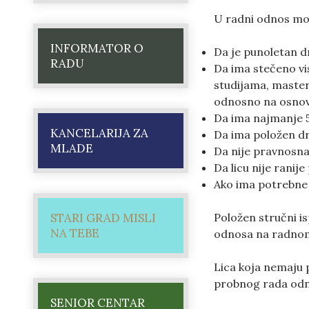
U radni odnos može
INFORMATOR O
Da je punoletan dr
RADU
Da ima stečeno v
studijama, master
odnosno na osnovni
Da ima najmanje 5
KANCELARIJA ZA
Da ima položen drž
MLADE
Da nije pravnosna
Da licu nije rani
Ako ima potrebne
STARI GRAD MISLI
Položen stručni is
NA TEBE
odnosa na radnom 
Lica koja nemaju 
probnog rada odn
SENIOR CENTAR