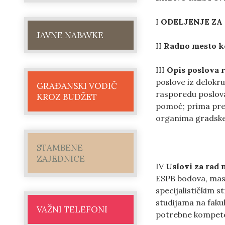
I
ODELJENJE ZA
JAVNE NABAVKE
II
Radno mesto k
III
Opis poslova 
poslove iz delokr
GRAĐANSKI VODIČ
rasporedu poslova,
KROZ BUDŽET
pomoć; prima pred
organima gradske 
STAMBENE
ZAJEDNICE
IV
Uslovi za rad
ESPB bodova, mas
specijalističkim s
studijama na fakul
VAŽNI TELEFONI
potrebne kompete