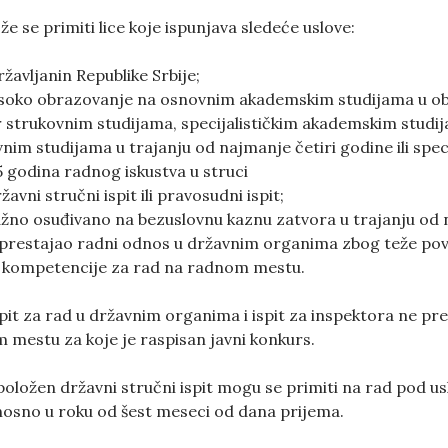
 se primiti lice koje ispunjava sledeće uslove:
žavljanin Republike Srbije;
isoko obrazovanje na osnovnim akademskim studijama u 
 strukovnim studijama, specijalističkim akademskim studij
m studijama u trajanju od najmanje četiri godine ili speci
 godina radnog iskustva u struci
avni stručni ispit ili pravosudni ispit;
žno osuđivano na bezuslovnu kaznu zatvora u trajanju od 
je prestajao radni odnos u državnim organima zbog teže po
 kompetencije za rad na radnom mestu.
pit za rad u državnim organima i ispit za inspektora ne pr
mestu za koje je raspisan javni konkurs.
položen državni stručni ispit mogu se primiti na rad pod u
osno u roku od šest meseci od dana prijema.