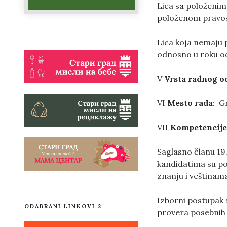
Lica sa položenim
položenom pravos
Lica koja nemaju 
odnosno u roku od
V
Vrsta radnog o
VI
Mesto rada
: G
VII
Kompetencije
Saglasno članu 19
kandidatima su po
znanju i veštinam
Izborni postupak 
ODABRANI LINKOVI 2
provera posebnih 