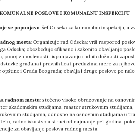
KOMUNALNE POSLOVE I KOMUNALNU INSPEKCIJU
oje se popunjava
: šef Odseka za komunalnu inspekciju, u zv
radnog mesta
: Organizuje rad Odseka; vrši raspored poslov
uga Odseka; obezbeđuje efikasno i zakonito obavljanje posl
 punoj zaposlenosti i ispunjavanju radnih dužnosti zaposlen
stavke građana i pravnih lica i preduzima mere za njihov
opštine i Grada Beograda; obavlja i druge poslove po nalo
 na radnom mestu
: stečeno visoko obrazovanje na osnovn
ter akademskim studijama, master strukovnim studijama, s
trukovnim studijama, odnosno na osnovnim studijama u traja
tetu, radno iskustvo u struci od najmanje pet godina, polože
ncije za obavljanje poslova radnog mesta.