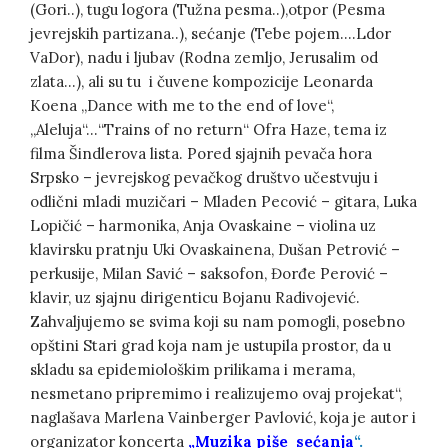
(Gori..), tugu logora (Tužna pesma..),otpor (Pesma
jevrejskih partizana..), sećanje (Tebe pojem….Ldor
VaDor), nadu i ljubav (Rodna zemljo, Jerusalim od
zlata…), ali su tu i čuvene kompozicije Leonarda
Koena „Dance with me to the end of love“,
„Aleluja“…“Trains of no return“ Ofra Haze, tema iz
filma Šindlerova lista. Pored sjajnih pevača hora
Srpsko – jevrejskog pevačkog društvo učestvuju i
odlični mladi muzičari – Mladen Pecović – gitara, Luka
Lopičić – harmonika, Anja Ovaskaine – violina uz
klavirsku pratnju Uki Ovaskainena, Dušan Petrović –
perkusije, Milan Savić – saksofon, Đorđe Perović –
klavir, uz sjajnu dirigenticu Bojanu Radivojević.
Zahvaljujemo se svima koji su nam pomogli, posebno
opštini Stari grad koja nam je ustupila prostor, da u
skladu sa epidemiološkim prilikama i merama,
nesmetano pripremimo i realizujemo ovaj projekat“,
naglašava Marlena Vainberger Pavlović, koja je autor i
organizator koncerta
„Muzika piše sećanja
“.