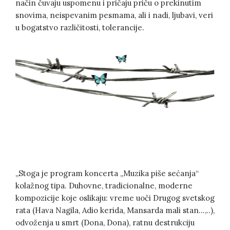
način čuvaju uspomenu i pričaju priču o prekinutim
snovima, neispevanim pesmama, ali i nadi, ljubavi, veri
u bogatstvo različitosti, tolerancije.
„Stoga je program koncerta „Muzika piše sećanja“
kolažnog tipa. Duhovne, tradicionalne, moderne
kompozicije koje oslikaju: vreme uoči Drugog svetskog
rata (Hava Nagila, Adio kerida, Mansarda mali stan…,..),
odvoženja u smrt (Dona, Dona), ratnu destrukciju