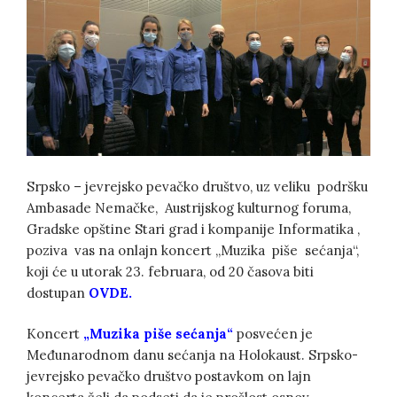
Srpsko – jevrejsko pevačko društvo, uz veliku podršku
Ambasade Nemačke, Austrijskog kulturnog foruma,
Gradske opštine Stari grad i kompanije Informatika ,
poziva vas na onlajn koncert „Muzika piše sećanja“,
koji će u utorak 23. februara, od 20 časova biti
dostupan
OVDE.
Koncert
„Muzika piše sećanja“
posvećen je
Međunarodnom danu sećanja na Holokaust. Srpsko-
jevrejsko pevačko društvo postavkom on lajn