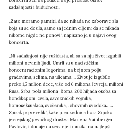
koncerta želi da podseti da je prošlost osnov
sadašnjosti i budućnosti.
„Zato moramo pamtiti, da se nikada ne zaborave zla
koja su se desila, samo sa jednim ciljem: da se nikada
nikome nigde ne ponovi“, napisano je u najavi ovog
koncerta.
„Ni sadašnjost nije ružićasta, ali su za nju život izgubili
milioni nevinih ljudi. Umrli su u nacističkim
koncentracionim logorima, na bojnom polju,
gradovima, selima, na ulicama…. Život je izgubilo
preko 1,5 milion dece, više od 6 miliona Jevreja, milioni
Rusa, Srba, pola miliona Roma, 200 hiljada osoba sa
hendikepom, civila, savezničkih vojnika,
homoseksualaca, svešenika, Jehovinih svedoka……
Spisak je prevelik“, kaže predsednica hora Srpsko
jevrejskog pevačkog društva Marlena Vainberger
Pavlović, i dodaje da sećanje i muzika na najlepši