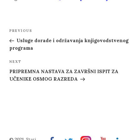
Post
Previous
PREVIOUS
navigation
Post
Usluge dorade i održavanja knjigovodstvenog
programa
Next
NEXT
Post
PRIPREMNA NASTAVA ZA ZAVRŠNI ISPIT ZA
UČENIKE OSMOG RAZREDA
© 2021.
Stari