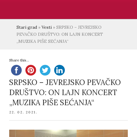
Stari grad
»
Vesti
»
SRPSKO – JEVREJSKO
PEVAČKO DRUŠTVO: ON LAJN KONCERT
„MUZIKA PIŠE SEĆANJA“
Share this...
SRPSKO – JEVREJSKO PEVAČKO
DRUŠTVO: ON LAJN KONCERT
„MUZIKA PIŠE SEĆANJA“
POSTED
22. 02. 2021.
ON