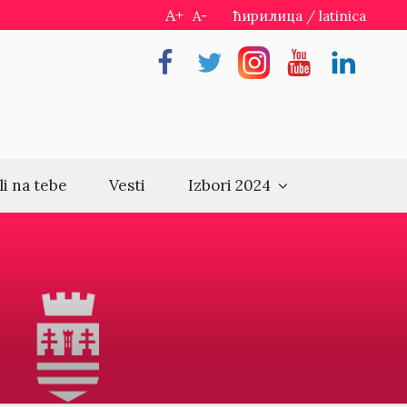
A+
A-
ћирилица
/
latinica
Facebook
Twitter
Instragram
Youtube
Linkedin
li na tebe
Vesti
Izbori 2024