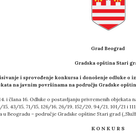
Grad Beograd
Gradska opština
Stari gr
isivanje i sprovođenje konkursa i donošenje odluke o i
ekata na javnim površinama na području Gradske opšti
4. i člana 16. Odluke o postavljanju privremenih objekata na
/15, 43/15, 71/15, 126/16, 26/19, 152/20, 94/21, 101/21 i 11
 u Beogradu – područje Gradske opštine Stari grad („Služb
K O N K U R S