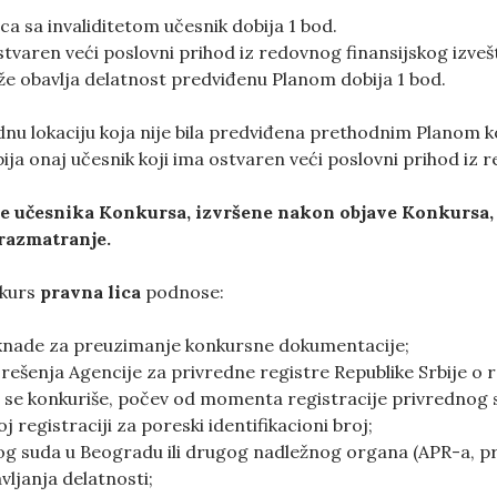
ica sa invaliditetom učesnik dobija 1 bod.
stvaren veći poslovni prihod iz redovnog finansijskog izvešt
uže obavlja delatnost predviđenu Planom dobija 1 bod.
dnu lokaciju koja nije bila predviđena prethodnim Planom ko
ja onaj učesnik koji ima ostvaren veći poslovni prihod iz r
 učesnika Konkursa, izvršene nakon objave Konkursa, a 
 razmatranje.
nkurs
pravna lica
podnose:
aknade za preuzimanje konkursne dokumentacije;
ešenja Agencije za privredne registre Republike Srbije o re
ju se konkuriše, počev od momenta registracije privrednog
j registraciji za poreski identifikacioni broj;
g suda u Beogradu ili drugog nadležnog organa (APR-a, pr
ljanja delatnosti;