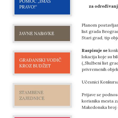
POMOĆ „IMAŠ
za određivanj
PRAVO!“
Planom postavljan
list grada Beograd
JAVNE NABAVKE
Stari grad, tip ob
Raspisuje se
konku
lokacija koje su 
GRAĐANSKI VODIČ
(„Službeni list gr
KROZ BUDŽET
privremenih objek
Učesnici Konkursa 
STAMBENE
Prijave se podnose
ZAJEDNICE
korisnika mesta z
Makedonska broj 