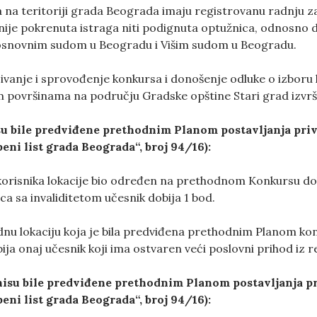
 da na teritoriji grada Beograda imaju registrovanu radnju 
 nije pokrenuta istraga niti podignuta optužnica, odnosno 
osnovnim sudom u Beogradu i Višim sudom u Beogradu.
sivanje i sprovođenje konkursa i donošenje odluke o izboru
m površinama na području Gradske opštine Stari grad izvrši
 su bile predviđene prethodnim Planom postavljanja pr
eni list grada Beograda“, broj 94/16):
a korisnika lokacije bio određen na prethodnom Konkursu do
ica sa invaliditetom učesnik dobija 1 bod.
dnu lokaciju koja je bila predviđena prethodnim Planom konk
ja onaj učesnik koji ima ostvaren veći poslovni prihod iz r
 nisu bile predviđene prethodnim Planom postavljanja 
eni list grada Beograda“, broj 94/16):