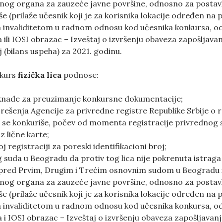
og organa za zauzeće javne površine, odnosno za postavl
še (prilaže učesnik koji je za korisnika lokacije određen 
sa invaliditetom u radnom odnosu kod učesnika konkursa, 
a ili IOSI obrazac – Izveštaj o izvršenju obaveza zapošljava
j (bilans uspeha) za 2021. godinu.
nkurs
fizička lica
podnose:
aknade za preuzimanje konkursne dokumentacije;
ešenja Agencije za privredne registre Republike Srbije o re
ju se konkuriše, počev od momenta registracije privrednog
z lične karte;
j registraciji za poreski identifikacioni broj;
suda u Beogradu da protiv tog lica nije pokrenuta istraga
 pred Prvim, Drugim i Trećim osnovnim sudom u Beogradu 
og organa za zauzeće javne površine, odnosno za postavl
še (prilaže učesnik koji je za korisnika lokacije određen 
sa invaliditetom u radnom odnosu kod učesnika konkursa, 
a i IOSI obrazac – Izveštaj o izvršenju obaveza zapošljavan