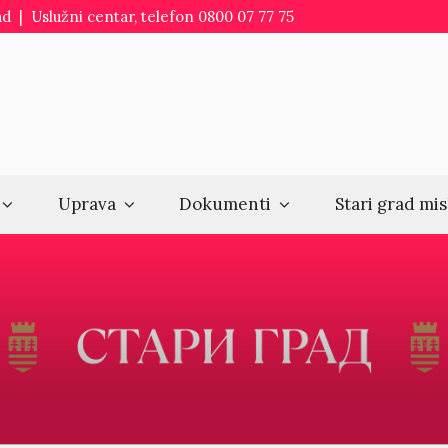
d | Uslužni centar, telefon 0800 07 77 75
Uprava
Dokumenti
Stari grad mis