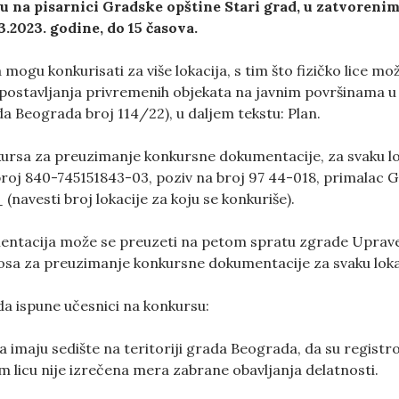
ju na pisarnici Gradske opštine
Stari grad
, u zatvoren
3.2023. godine, do 15 časova.
mogu konkurisati za više lokacija, s tim što fizičko lice m
ostavljanja privremenih objekata na javnim površinama u
ada Beograda broj 114/22), u daljem tekstu: Plan.
kursa za preuzimanje konkursne dokumentacije, za svaku lok
roj 840-745151843-03, poziv na broj 97 44-018, primalac Gr
(navesti broj lokacije za koju se konkuriše).
tacija može se preuzeti na petom spratu zgrade Uprave g
nosa za preuzimanje konkursne dokumentacije za svaku lokac
da ispune učesnici na konkursu:
da imaju sedište na teritoriji grada Beograda, da su registr
m licu nije izrečena mera zabrane obavljanja delatnosti.