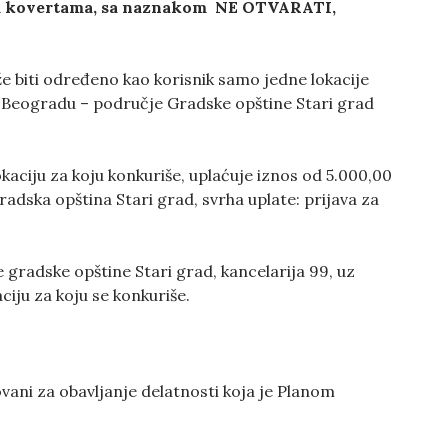
im kovertama, sa naznakom NE OTVARATI,
ože biti određeno kao korisnik samo jedne lokacije
 Beogradu – područje Gradske opštine Stari grad
aciju za koju konkuriše, uplaćuje iznos od 5.000,00
adska opština Stari grad, svrha uplate: prijava za
radske opštine Stari grad, kancelarija 99, uz
iju za koju se konkuriše.
ovani za obavljanje delatnosti koja je Planom