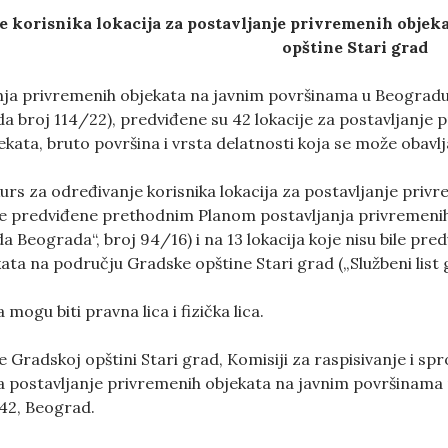
e korisnika lokacija za postavljanje privremenih obje
opštine
Stari grad
ja privremenih objekata na javnim površinama u Beogradu 
a broj 114/22), predviđene su 42 lokacije za postavljanje 
jekata, bruto površina i vrsta delatnosti koja se može obav
rs za određivanje korisnika lokacija za postavljanje priv
bile predviđene prethodnim Planom postavljanja privremeni
ada Beograda“, broj 94/16) i na 13 lokacija koje nisu bile 
ata na području Gradske opštine Stari grad („Službeni list
mogu biti pravna lica i fizička lica.
 Gradskoj opštini Stari grad, Komisiji za raspisivanje i s
a postavljanje privremenih objekata na javnim površinama 
42, Beograd.