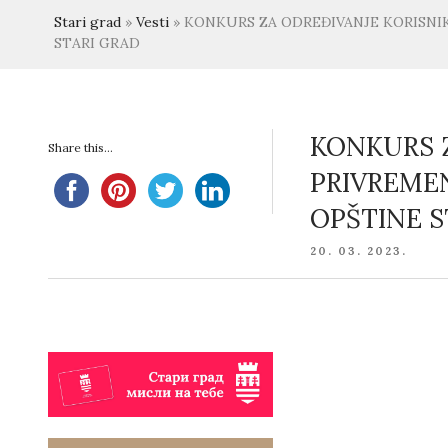
Stari grad
»
Vesti
»
KONKURS ZA ODREĐIVANJE KORISNI
STARI GRAD
KONKURS Z
Share this...
PRIVREME
OPŠTINE S
POSTED
20. 03. 2023.
ON