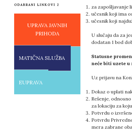
ODABRANI LINKOVI 2
za zapošljavanje l
učesnik koji ima o
učesnik koji najd
UPRAVA JAVNIH
PRIHODA
U slučaju da za je
dodatan 1 bod dobi
Statusne promene
MATIČNA SLUŽBA
neće biti uzete u
Uz prijavu na Ko
EUPRAVA
Dokaz o uplati n
Rešenje, odnosno r
za lokaciju za ko
Potvrdu o izvršeno
Potvrdu Privredno
mera zabrane obav