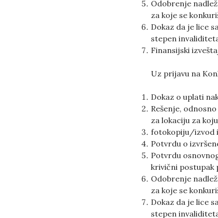
Odobrenje nadležn
za koje se konkuri
Dokaz da je lice 
stepen invaliditet
Finansijski izvešta
Uz prijavu na Ko
Dokaz o uplati n
Rešenje, odnosno r
za lokaciju za ko
fotokopiju/izvod i
Potvrdu o izvršeno
Potvrdu osnovnog 
krivični postupak
Odobrenje nadležn
za koje se konkuri
Dokaz da je lice 
stepen invaliditet