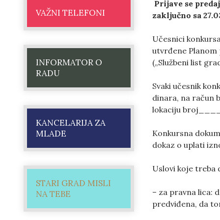
Prijave se preda
VAŽNI TELEFONI
zaključno sa 27.0
Učesnici konkursa 
utvrđene Planom p
INFORMATOR O
(„Službeni list gr
RADU
Svaki učesnik kon
dinara, na račun b
lokaciju broj____ 
KANCELARIJA ZA
MLADE
Konkursna dokumen
dokaz o uplati iz
Uslovi koje treba 
STARI GRAD MISLI
– za pravna lica: 
NA TEBE
predviđena, da to