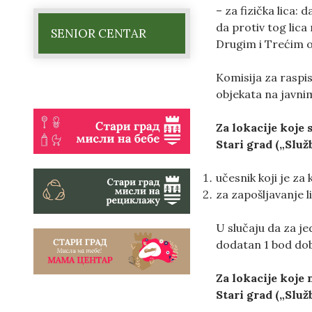
– za fizička lica:
da protiv tog lica
SENIOR CENTAR
Drugim i Trećim 
Komisija za raspi
objekata na javni
Za lokacije koje
Stari grad
(„Služb
učesnik koji je z
za zapošljavanje l
U slučaju da za je
dodatan 1 bod dobi
Za lokacije koje
Stari grad
(„Služb