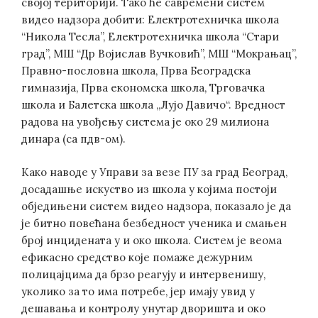
својој територији. Тако ће савремени систем
видео надзора добити: Електротехничка школа
“Никола Тесла”, Електротехничка школа “Стари
град”, МШ “Др Војислав Вучковић”, МШ “Мокрањац”,
Правно-пословна школа, Прва Београдска
гимназија, Прва економска школа, Трговачка
школа и Балетска школа „Лујо Давичо“. Вредност
радова на увођењу система је око 29 милиона
динара (са пдв-ом).
Како наводе у Управи за везе ПУ за град Београд,
досадашње искуство из школа у којима постоји
обједињени систем видео надзора, показало је да
је битно повећана безбедност ученика и смањен
број инцидената у и око школа. Систем је веома
ефикасно средство које помаже дежурним
полицајцима да брзо реагују и интервенишу,
уколико за то има потребе, јер имају увид у
дешавања и контролу унутар дворишта и око