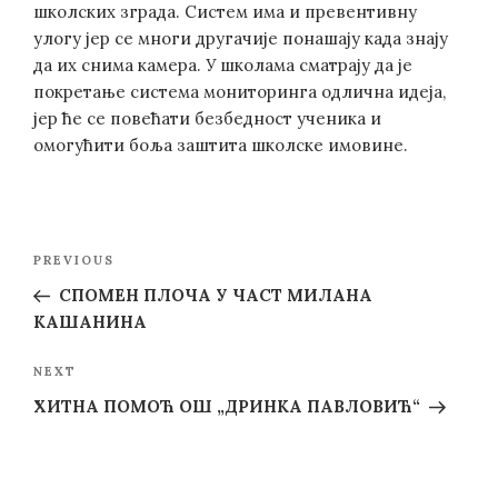
школских зграда. Систем има и превентивну
улогу јер се многи другачије понашају када знају
да их снима камера. У школама сматрају да је
покретање система мониторинга одлична идеја,
јер ће се повећати безбедност ученика и
омогућити боља заштита школске имовине.
Post
Previous
PREVIOUS
navigation
Post
СПОМЕН ПЛОЧА У ЧАСТ МИЛАНА
KAШАНИНА
Next
NEXT
Post
ХИТНА ПОМОЋ ОШ „ДРИНКА ПАВЛОВИЋ“