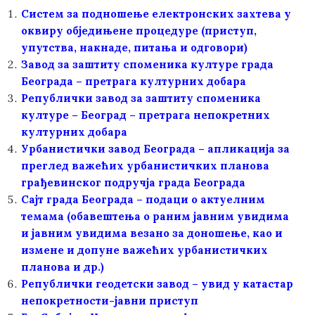
Систем за подношење електронских захтева у
оквиру обједињене процедуре (приступ,
упутства, накнаде, питања и одговори)
Завод за заштиту споменика културе града
Београда – претрага културних добара
Републички завод за заштиту споменика
културе – Београд – претрага непокретних
културних добара
Урбанистички завод Београда – апликација за
преглед важећих урбанистичких планова
грађевинског подручја града Београда
Сајт града Београда – подаци о актуелним
темама (обавештења о раним јавним увидима
и јавним увидима везано за доношење, као и
измене и допуне важећих урбанистичких
планова и др.)
Републички геодетски завод – увид у катастар
непокретности-јавни приступ