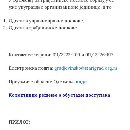
У Одељењу за грађевинске послове образују се
уже унутрашње организационе јединице, и то:
Одсек за управноправне послове,
Одсек за грађевинске послове.
Контакт телефони: 011/3222-209 и 011/ 3226-617
Електронска пошта:
gradjevinsko@starigrad.org.rs
Преузмите обрасце Одељења
овде
Колективно решење о обустави поступака
ПРИЛОГ: