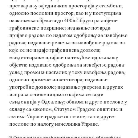
претварању заједничких просторија у стамбени,
односно пословни простор, као и у поступцима
2
озакоњења објеката до 400m
бруто развијене
грађевинске површине; издавање потврда
пријаве радова по издатом одобрењу за извођење
радова; издавање решења за извођење радова за
које се не издаје грађевинска дозвола;
евидентирање пријаве на текућем одржавању
објекта; издавање одобрења за извођење радова
услед промена насталих у току извођења радова,
односно промене инвеститора; издавање
употребне дозволе; издавање уверења и других
исправа о чињеницама о којима се води
евиденција у Одељењу; обавља и друге послове у
складу са законом, Статутом Градске општине и
актима Управе градске општине, као и друге
послове по налогу начелника Управе.