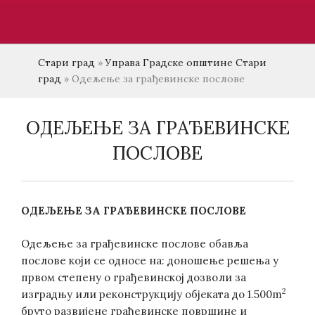
Стари град
»
Управа Градске општине Стари
град
»
Одељењe за грађевинске послове
ОДЕЉЕЊE ЗА ГРАЂЕВИНСКЕ
ПОСЛОВЕ
ОДЕЉЕЊЕ ЗА ГРАЂЕВИНСКЕ ПОСЛОВЕ
Одељење за грађевинске послове обавља
послове који се односе на: доношење решења у
првом степену о грађевинској дозволи за
2
изградњу или реконструкцију објеката до 1.500m
бруто развијене грађевинске површине и