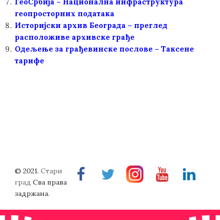
ГеоСрбија – Национална инфраструктура
геопросторних података
Историјски архив Београда – преглед
расположиве архивске грађе
Oдељење за грађевинске послове – Таксене
тарифе
© 2021.
Стари
Facebook
Twitter
Instragram
Youtube
Linkedin
град
Сва права
задржана.