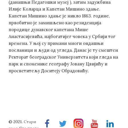
(данашњи Педагошки музеј ), затим задужбина
Илије Коларца и Капетан Мишино здање.
Капетан Мишино здање је никло 1863. године,
првобитно је замишљено као резиденција
породице дунавског капетана Мише
Анастасијевића, најбогатијег човека у Србији тог
времена. У њој су примани многи ондашњи
посланици и људи од угледа. Данас је ту смештен
Ректорат београдског Универзитета који гледа на
парк и споменике географу Јовану Цвијићу и
просветитељу Доситеју Обрадовићу.
© 2021.
Стари
Facebook
Twitter
Instragram
Youtube
Linkedin