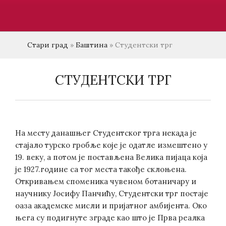
Стари град
»
Баштина
»
Студентски трг
СТУДЕНТСКИ ТРГ
На месту данашњег Студентског трга некада је
стајало турско гробље које је одатле измештено у
19. веку, а потом је постављена Велика пијаца која
је 1927.године са тог места такође склоњена.
Откривањем споменика чувеном ботаничару и
научнику Јосифу Панчићу, Студентски трг постаје
оаза академске мисли и пријатног амбијента. Око
њега су подигнуте зграде као што је Прва реалка