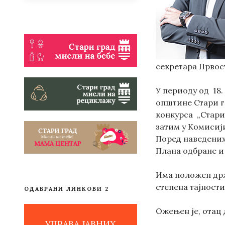
секретара Првос
У периоду од
18.
општине Стари гр
конкурса „Стари 
затим у Комисиј
Поред наведених
Плана одбране и
Има положен држ
степена тајности
ОДАБРАНИ ЛИНКОВИ 2
Ожењен је, отац 
УПРАВА ЈАВНИХ