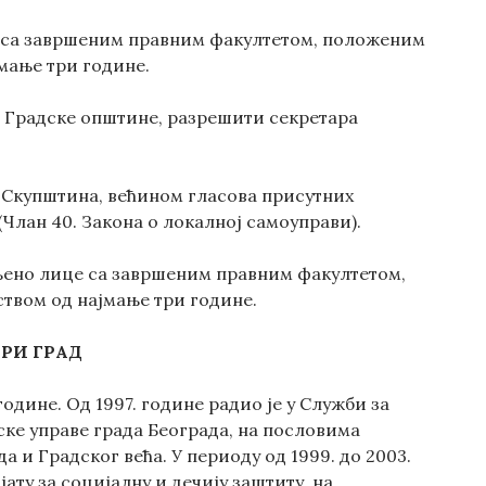
 са завршеним правним факултетом, положеним
мање три године.
 Градске општине, разрешити секретара
 Скупштина, већином гласова присутних
Члан 40. Закона о локалној самоуправи).
љено лице са завршеним правним факултетом,
твом од најмање три године.
РИ ГРАД
одине. Од 1997. године радио је у Служби за
ке управе града Београда, на пословима
 и Градског већа. У периоду од 1999. до 2003.
ату за социјалну и дечију заштиту, на