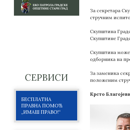
За секретара Ск
стручним испито
Скупштина Градс
Скупштине Градс
Скупштина може 
одборника на пр
За заменика сек
СЕРВИСИ
положеним струч
Крсто Благојев
БЕСПЛАТНА
ПРАВНА ПОМОЋ
„ИМАШ ПРАВО!“