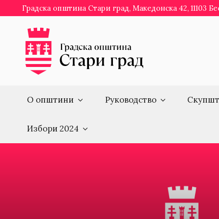
Skip
Градска општина Стари град, Македонска 42, 11103 Б
to
content
О општини
Руководство
Скупшт
Избори 2024