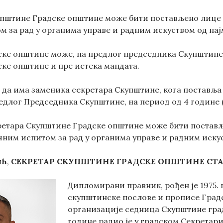
упштине Градске општине може бити постављено лице
м за рад у органима управе и радним искуством од нај
ке општине може, на предлог председника Скупштине
ке општине и пре истека мандата.
да има заменика секретара Скупштине, кога поставља
едлог Председника Скупштине, на период од 4 године (
ретара Скупштине Градске општине може бити постав
ним испитом за рад у органима управе и радним искус
ић
,
СЕКРЕТАР СКУПШТИНЕ ГРАДСКЕ ОПШТИНЕ СТА
Дипломирани правник, рођен је 1975. г
скупштинске послове и прописе Градс
организације седница Скупштине града
године радио је у градском Секретариј