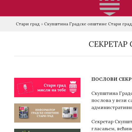
Стари град
»
Скупштина Градске општине Стари град
СЕКРЕТАР
ПОСЛОВИ СЕКР
Скупштина Градс
послова у вези 
административни
Секретар Скупшт
гласањем, већин