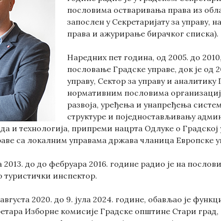
пословима остваривања права из облас
запослен у Секретаријату за управу, 
права и ажурирање бирачког списка).
Наредних пет година, од 2005. до 201
пословање Градске управе, док је од 2
управу, Сектор за управу и аналитику
нормативним пословима организације 
развоја, уређења и унапређења систе
структуре и поједностављивању адм
да и технологија, припреми нацрта Одлуке о Градској
раве са локалним управама држава чланица Европске у
а 2013. до до фебруара 2016. године радио је на посло
ао туристички инспектор.
 августа 2020. до 9. јула 2024. године,
обављао је функц
ретара Изборне комисије Градске општине Стари град,