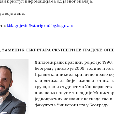
дан приступ инфомацијама од јавног значаја.
 двоје деце.
та:
kblagojevic@starigrad.bg.ls.gov.rs
,
ЗАМЕНИК СЕКРЕТАРА СКУПШТИНЕ ГРАДСКЕ ОПШ
Дипломирани правник, рођен је 1990.
Београду уписао је 2009. године и ист
Правне клинике за кривично право ко
клијентима слабијег имовног стања, 
група, као и студентима Универзитета
признања попут стипендије Министарс
једнократних новчаних накнада као и
факултета Универзитета у Београду.