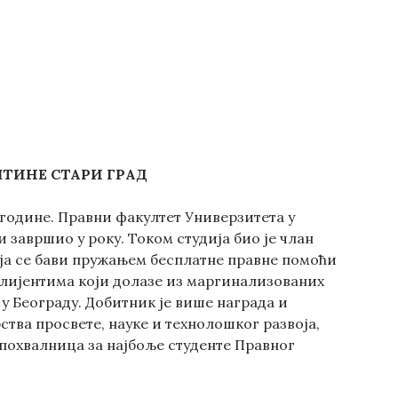
ТИНЕ СТАРИ ГРАД
 године. Правни факултет Универзитета у
и завршио у року. Током студија био је члан
ја се бави пружањем бесплатне правне помоћи
клијентима који долазе из маргинализованих
 у Београду. Добитник је више награда и
тва просвете, науке и технолошког развоја,
 похвалница за најбоље студенте Правног