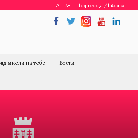
A+
A-
ћирилица
/
latinica
Facebook
Twitter
Instragram
Youtube
Linkedin
рад мисли на тебе
Вести