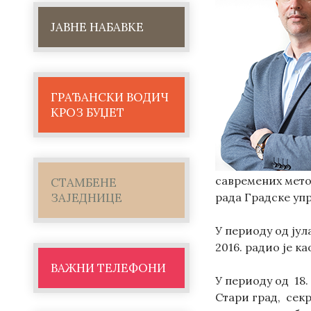
ЈАВНЕ НАБАВКЕ
ГРАЂАНСКИ ВОДИЧ
КРОЗ БУЏЕТ
савремених мето
СТАМБЕНЕ
рада Градске уп
ЗАЈЕДНИЦЕ
У периоду од јул
2016. радио је к
ВАЖНИ ТЕЛЕФОНИ
У периоду од
18.
Стари град, сек