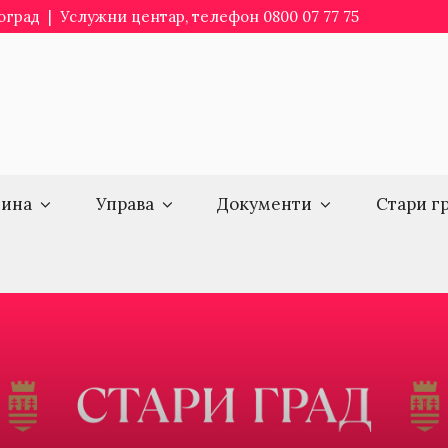
еоград | Услужни центар, телефон 0800 07 77 75
ина
Управа
Документи
Стари г