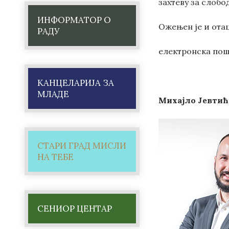
захтеву за слобо
ИНФОРМАТОР О
Ожењен је и отац
РАДУ
електронска пош
КАНЦЕЛАРИЈА ЗА
МЛАДЕ
Михајло Јевтић
СТАРИ ГРАД МИСЛИ
НА ТЕБЕ
СЕНИОР ЦЕНТАР