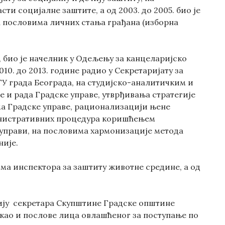
ти социјалне заштите, а од 2003. до 2005. био је
на пословима личних стања грађана (изборна
0, био је начелник у Одељењу за канцеларијско
010. до 2013. године радио у Секретаријату за
 ГУ града Београда, на студијско-аналитичким и
и рада Градске управе, утврђивања стратегије
ма Градске управе, рационализацији њене
инистративних процедура коришћењем
 управи, на пословима хармонизације метода
није.
вима инспектора за заштиту животне средине, а од
ију секретара Скупштине Градске општине
 као и послове лица овлашћеног за поступање по