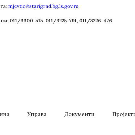
та:
mjevtic@starigrad.bg.ls.gov.rs
и: 011/3300-515, 011/3225-791, 011/3226-476
ина
Управа
Документи
Пројект