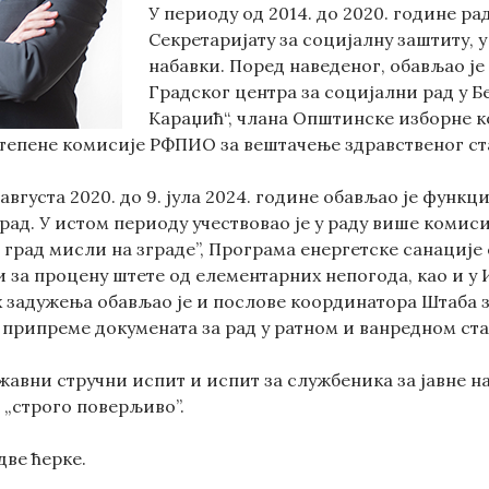
У периоду од 2014. до 2020. године ра
Секретаријату за социјалну заштиту, 
набавки. Поред наведеног, обављао ј
Градског центра за социјални рад у Б
Караџић“, члана Општинске изборне к
тепене комисије РФПИО за вештачење здравственог ста
 августа 2020. до 9. јула 2024. године
обављао је функци
ад. У истом периоду учествовао је у раду више комиси
град мисли на зграде”, Програма енергетске санације 
и за процену штете од елементарних непогода, као и у
 задужења обављао је и послове координатора Штаба з
 припреме докумената за рад у ратном и ванредном ста
авни стручни испит и испит за службеника за јавне н
 „строго поверљиво”.
две ћерке.