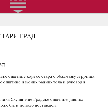
ТАРИ ГРАД
АД
ске општине који се стара о обављању стручних
е општине и њених радних тела и руководи
дника Скупштине Градске општине, јавним
може бити поново постављен.