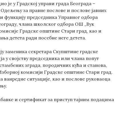
дио је у Градској управи града Београда –
у Одељењу за правне послове и послове јавних
е и функцију председника Управног одбора
еограду, члана школског одбора ОШ „Вук
омисије Градске општине Стари град, као и
ња детета ради посебне неге детета.
ју заменика секретара Скупштине градске
ја у својству председника или члана попут
стамбених зграда, породичних кућа и станова,
 Изборној комисији Градске општине Стари град.
а ванредне ситуације, као и послове руковаоца
њу.
абавке и сертификат за приступ тајним подацима