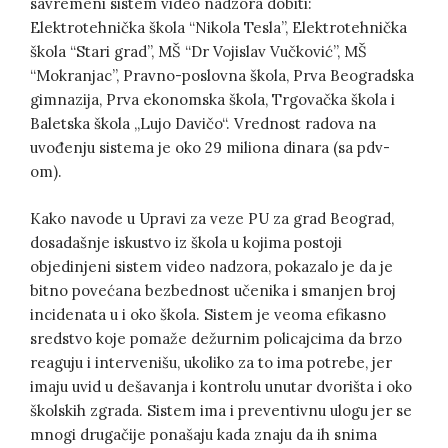
savremeni sistem video nadzora dobiti:
Elektrotehnička škola “Nikola Tesla”, Elektrotehnička
škola “Stari grad”, MŠ “Dr Vojislav Vučković”, MŠ
“Mokranjac”, Pravno-poslovna škola, Prva Beogradska
gimnazija, Prva ekonomska škola, Trgovačka škola i
Baletska škola „Lujo Davičo“. Vrednost radova na
uvođenju sistema je oko 29 miliona dinara (sa pdv-
om).
Kako navode u Upravi za veze PU za grad Beograd,
dosadašnje iskustvo iz škola u kojima postoji
objedinjeni sistem video nadzora, pokazalo je da je
bitno povećana bezbednost učenika i smanjen broj
incidenata u i oko škola. Sistem je veoma efikasno
sredstvo koje pomaže dežurnim policajcima da brzo
reaguju i intervenišu, ukoliko za to ima potrebe, jer
imaju uvid u dešavanja i kontrolu unutar dvorišta i oko
školskih zgrada. Sistem ima i preventivnu ulogu jer se
mnogi drugačije ponašaju kada znaju da ih snima