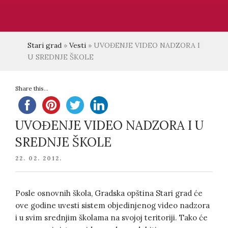
Stari grad
»
Vesti
»
UVOĐENJE VIDEO NADZORA I
U SREDNJE ŠKOLE
Share this...
UVOĐENJE VIDEO NADZORA I U
SREDNJE ŠKOLE
POSTED
22. 02. 2012.
ON
Posle osnovnih škola, Gradska opština Stari grad će
ove godine uvesti sistem objedinjenog video nadzora
i u svim srednjim školama na svojoj teritoriji. Tako će