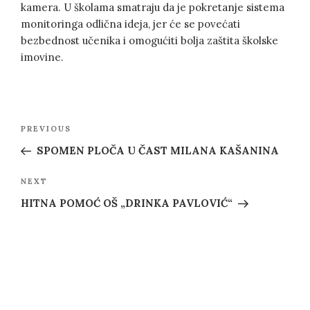
kamera. U školama smatraju da je pokretanje sistema
monitoringa odlična ideja, jer će se povećati
bezbednost učenika i omogućiti bolja zaštita školske
imovine.
Post
Previous
PREVIOUS
navigation
Post
SPOMEN PLOČA U ČAST MILANA KAŠANINA
Next
NEXT
Post
HITNA POMOĆ OŠ „DRINKA PAVLOVIĆ“