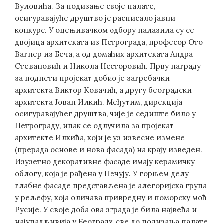
Вуловића. За подизање своје палате,
осигуравајуће друштво је расписало јавни
конкурс. У оцењивачком одбору налазила су се
двојица архитеката из Петрограда, професор Ото
Вагнер из Беча, а од домаћих архитеката Андра
Стевановић и Никола Несторовић. Прву награду
за поднети пројекат добио је загребачки
архитекта Виктор Ковачић, а другу београдски
архитекта Јован Илкић. Међутим, дирекција
осигуравајућег друштва, чије је седиште било у
Петрограду, ипак се одлучила за пројекат
архитекте Илкића, који је уз извесне измене
(прерада основе и нова фасада) на крају изведен.
Изузетно декоративне фасаде имају керамичку
облогу, која је рађена у Печују. У горњем делу
глабне фасаде представљена је алегоријска група
у рељефу, која оличава привредну и поморску моћ
Русије. У своје доба ова зграда је била највећа и
најупадљивија у Београду, све до подизања палате