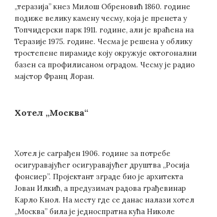
„теразија” кнез Милош Обреновић 1860. године
подиже велику камену чесму, која је пренета у
Топчидерски парк 1911. године, али је враћена на
Теразије 1975. године. Чесма је решена у облику
тростепене пирамиде коју окружује октогонални
базен са профилисаном оградом. Чесму је радио
мајстор Франц Лоран.
Хотел „Москва“
Хотел је саграђен 1906. године за потребе
осигуравајућег осигуравајућег друштва „Росија
фонсиер”. Пројектант зграде био је архитекта
Јован Илкић, а предузимач радова грађевинар
Карло Кнол. На месту где се данас налази хотел
„Москва” била је једноспратна кућа Николе