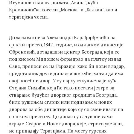
Игуманова палата, палата „Атина“, кућа
Крсмановића, хотели „Москва” и „Балкан”, као и
теразијска чесма.
Доласком кнеза Александра Карађорђевића на
српски престо, 1842. године, и одласком династије
Обреновић, дотадашњи центар Београда, који се
под кнезом Милошем формирао на платоу изнад
Саве, преноси се на Теразије, како би нови владар,
представник друге династичке куће, могао да има
свој посебни двор. У ту сврху откупљена је кућа
Стојана Симића, која ће тако постати језгро за
стварање будућег дворског средишта Београда,
било рушењем старих или подизањем нових
дворова за обе династије које су се смењивале на
српском престолу. До данас су сачуване само
зграде Старог и Новог двора, које, строго узевши,
не припадају Теразијама. На месту турских