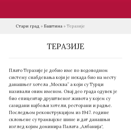
Стари град
»
Баштина
»
Теразије
ТЕРАЗИЈЕ
Плато Теразије је добио име по водоводном
систему снабдевања који је некада био на месту
данашњег хотела „Москва” а који су Турци
називали овим именом. Овај део града одувек је
био епицентар друштвеног живота у којем су
сазидани најбољи хотели, ресторани и радње.
Последњом реконструкцијом из 1947. године
склоњене су трамвајске шине и дат данашњи
изглед којим доминира Палата „Албанија“,