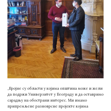
„Бројне су области у којима општина може и жели
да подржи Универзитет у Београду и да оставримо
сарадњу на обострани интерес. Ми имамо
припремљене разноврсне пројекте којима