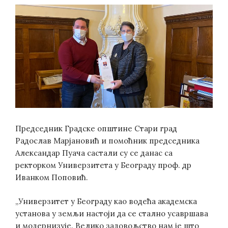
Председник Градске општине Стари град
Радослав Марјановић и помоћник председника
Александар Пуача састали су се данас са
ректорком Универзитета у Београду проф. др
Иванком Поповић.
„Универзитет у Београду као водећа академска
установа у земљи настоји да се стално усавршава
и модернизује. Велико задовољство нам је што