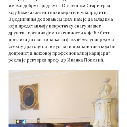
имамо добру сарадњу са Општином Стари град
коју ћемо даље интензивирати и унапредити.
Заједничким деловањем циљ нам је да младима
који представљају покретачку снагу нашег
друштва организујемо активности које ће бити
прилика да своја знања са факултета унапреде и
стекну драгоцено искуство и познанстава која ће
допринети њиховој професионалној каријери“,
рекла је ректорка проф. др Иванка Поповић.