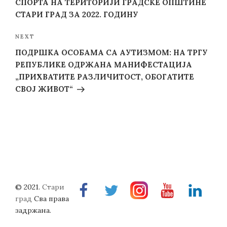
СПОРТА НА ТЕРИТОРИЈИ ГРАДСКЕ ОПШТИНЕ
СТАРИ ГРАД ЗА 2022. ГОДИНУ
Next
NEXT
Post
ПОДРШКА ОСОБАМА СА АУТИЗМОМ: НА ТРГУ
РЕПУБЛИКЕ ОДРЖАНА МАНИФЕСТАЦИЈА
„ПРИХВАТИТЕ РАЗЛИЧИТОСТ, ОБОГАТИТЕ
СВОЈ ЖИВОТ“
© 2021.
Стари
Facebook
Twitter
Instragram
Youtube
Linkedin
град
Сва права
задржана.