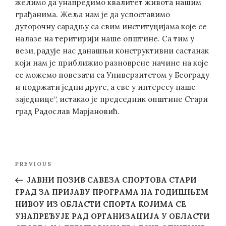
желимо да унапредимо квалитет живота нашим
грађанима. Жеља нам је да успоставимо
дугорочну сарадњу са свим институцијама које се
налазе на теритирији наше општине. Са тим у
вези, радује нас данашњи конструктивни састанак
који нам је приближио разноврсне начине на које
се можемо повезати са Универзитетом у Београду
и подржати једни друге, а све у интересу наше
заједнице“, истакао је председник општине Стари
град Радослав Марјановић.
Post
Previous
PREVIOUS
navigation
Post
ЈАВНИ ПОЗИВ САВЕЗА СПОРТОВА СТАРИ
ГРАД ЗА ПРИЈАВУ ПРОГРАМА НА ГОДИШЊЕМ
НИВОУ ИЗ ОБЛАСТИ СПОРТА КОЈИМА СЕ
УНАПРЕЂУЈЕ РАД ОРГАНИЗАЦИЈА У ОБЛАСТИ