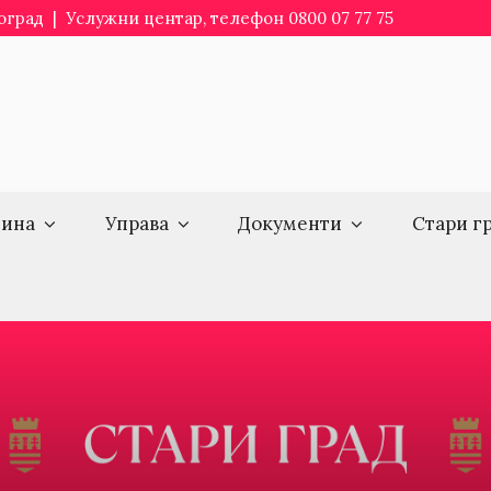
еоград | Услужни центар, телефон 0800 07 77 75
ина
Управа
Документи
Стари г