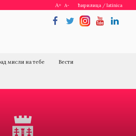
A+
A-
ћирилица
/
latinica
Facebook
Twitter
Instragram
Youtube
Linkedin
рад мисли на тебе
Вести