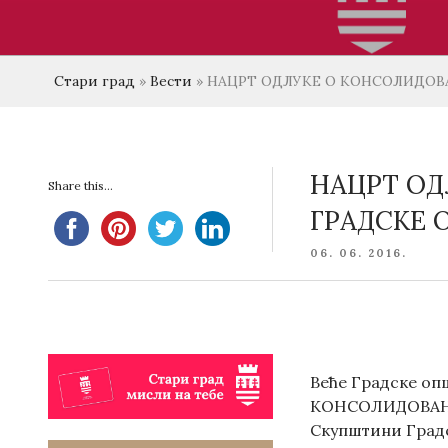
Стари град
»
Вести
»
НАЦРТ ОДЛУКЕ О КОНСОЛИДОВА
НАЦРТ ОД
Share this...
ГРАДСКЕ 
POSTED
06. 06. 2016.
ON
Веће Градске опш
КОНСОЛИДОВАНОМ
Скупштини Градск