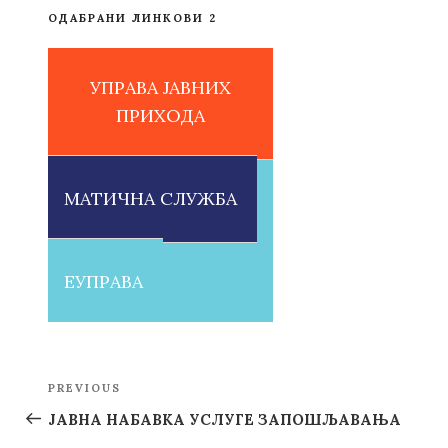
ОДАБРАНИ ЛИНКОВИ 2
УПРАВА ЈАВНИХ
ПРИХОДА
МАТИЧНА СЛУЖБА
ЕУПРАВА
Post
PREVIOUS
Previous
navigation
Post
ЈАВНА НАБАВКА УСЛУГЕ ЗАПОШЉАВАЊА