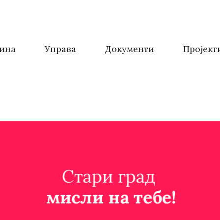
ина
Управа
Документи
Пројект