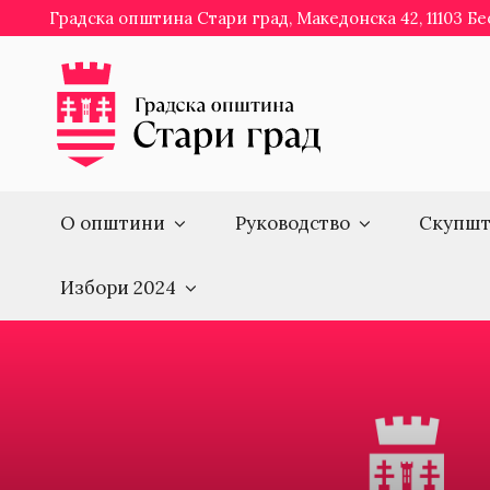
Skip
Градска општина Стари град, Македонска 42, 11103 Б
to
content
О општини
Руководство
Скупшт
Избори 2024