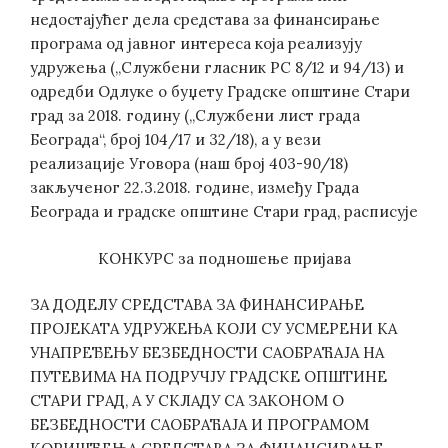
недостајућег дела средстава за финансирање
програма од јавног интереса која реализују
удружења („Службени гласник РС 8/12 и 94/13) и
одредби Одлуке о буџету Градске општине Стари
град за 2018. годину („Службени лист града
Београда“, број 104/17 и 32/18), а у вези
реализације Уговора (наш број 403-90/18)
закљученог 22.3.2018. године, између Града
Београда и градске општине Стари град, расписује
КОНКУРС за подношење пријава
ЗА ДОДЕЛУ СРЕДСТАВА ЗА ФИНАНСИРАЊЕ
ПРОЈЕКАТА УДРУЖЕЊА КОЈИ СУ УСМЕРЕНИ КА
УНАПРЕЂЕЊУ БЕЗБЕДНОСТИ САОБРАЋАЈА НА
ПУТЕВИМА НА ПОДРУЧЈУ ГРАДСКЕ ОПШТИНЕ
СТАРИ ГРАД, А У СКЛАДУ СА ЗАКОНОМ О
БЕЗБЕДНОСТИ САОБРАЋАЈА И ПРОГРАМОМ