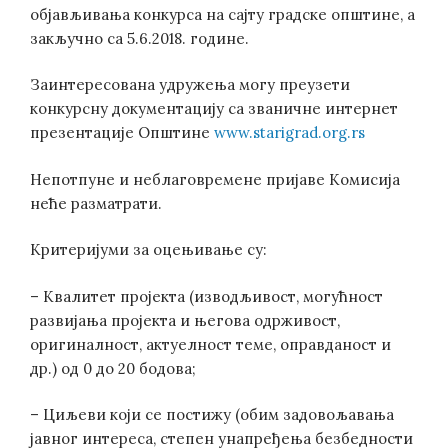
објављивања конкурса на сајту градске општине, а
закључно са 5.6.2018. године.
Заинтересована удружења могу преузети
конкурсну документацију са званичне интернет
презентације Општине
www.starigrad.org.rs
Непотпуне и неблаговремене пријаве Комисија
неће разматрати.
Критеријуми за оцењивање су:
– Квалитет пројекта (изводљивост, могућност
развијања пројекта и његова одрживост,
оригиналност, актуелност теме, оправданост и
др.) од 0 до 20 бодова;
– Циљеви који се постижу (обим задовољавања
јавног интереса, степен унапређења безбедности