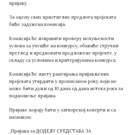
пријаву.
За оцену свих пристиглих предлога пројеката
биће задужена комисија.
Комисија ће извршити проверу испуњености
услова за учешће на конкурсу, обавиће стручни
преглед и вредновати предложене пројекте, у
складу са условима и критеријумима конкурса.
Комисија ће листу рангирања пријављених
пројеката утврдити у прописаном року, који не
може бити дужи од 10 дана од дана истека рока за
подношење пријава.
Пријаве морају бити у затвореној коверти и са
назнаком:
„Пријава за ДОДЕЛУ СРЕДСТАВА ЗА