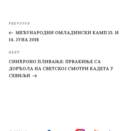
Post
Previous
PREVIOUS
navigation
Post
МЕЂУНАРОДНИ ОМЛАДИНСКИ КАМП 13. И
14. ЈУНА 2018
Next
NEXT
Post
СИНХРОНО ПЛИВАЊЕ: ПРВАКИЊЕ СА
ДОРЋОЛА НА СВЕТСКОЈ СМОТРИ КАДЕТА У
СЕВИЉИ