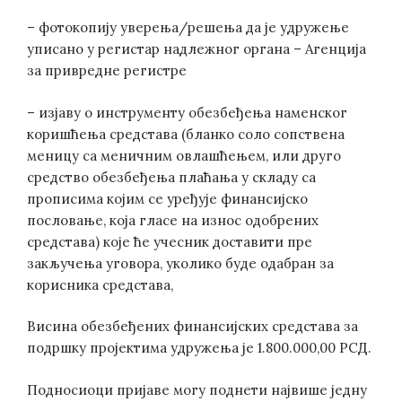
– фотокопију уверења/решења да је удружење
уписано у регистар надлежног органа – Агенција
за привредне регистре
– изјаву о инструменту обезбеђења наменског
коришћења средстава (бланко соло сопствена
меницу са меничним овлашћењем, или друго
средство обезбеђења плаћања у складу са
прописима којим се уређује финансијско
пословање, која гласе на износ одобрених
средстава) које ће учесник доставити пре
закључења уговора, уколико буде одабран за
корисника средстава,
Висина обезбеђених финансијских средстава за
подршку пројектима удружења је 1.800.000,00 РСД.
Подносиоци пријаве могу поднети највише једну