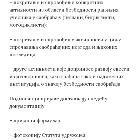
– покретање и спровођење конкретних
активности из области безбедности рањивих
учесника у саобраћају (пешаци, бициклисти,
мотоциклисти);
– покретање и спровођење активности у циљу
спречавања саобраћајних незгода и њихових
последица;
– друге активности које доприносе развоју свести
и одговорности, како грађана тако и надлежних
институција, о значају безбедности саобраћаја.
Подносиоци пријаве достављају следећу
документацију:
– пријавни формулар
– фотокопију Статута удружења;