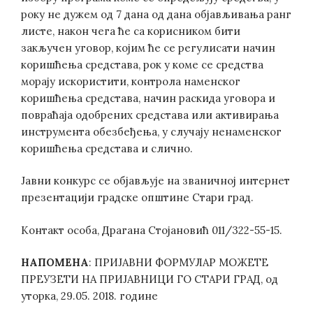
року не дужем од 7 дана од дана објављивања ранг
листе, након чега ће са корисником бити
закључен уговор, којим ће се регулисати начин
коришћења средстава, рок у коме се средства
морају искористити, контрола наменског
коришћења средстава, начин раскида уговора и
повраћаја одобрених средстава или активирања
инструмента обезбеђења, у случају ненаменског
коришћења средстава и слично.
Јавни конкурс се објављује на званичној интернет
презентацији градске општине Стари град.
Контакт особа, Драгана Стојановић 011/322-55-15.
НАПОМЕНА
: ПРИЈАВНИ ФОРМУЛАР МОЖЕТЕ
ПРЕУЗЕТИ НА ПРИЈАВНИЦИ ГО СТАРИ ГРАД, од
уторка, 29.05. 2018. године