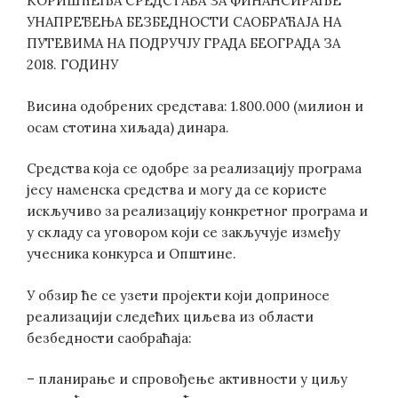
КОРИШЋЕЊА СРЕДСТАВА ЗА ФИНАНСИРАЊЕ
УНАПРЕЂЕЊА БЕЗБЕДНОСТИ САОБРАЋАЈА НА
ПУТЕВИМА НА ПОДРУЧЈУ ГРАДА БЕОГРАДА ЗА
2018. ГОДИНУ
Висина одобрених средстава: 1.800.000 (милион и
осам стотина хиљада) динара.
Средства која се одобре за реализацију програма
јесу наменска средства и могу да се користе
искључиво за реализацију конкретног програма и
у складу са уговором који се закључује између
учесника конкурса и Општине.
У обзир ће се узети пројекти који доприносе
реализацији следећих циљева из области
безбедности саобраћаја:
– планирање и спровођење активности у циљу