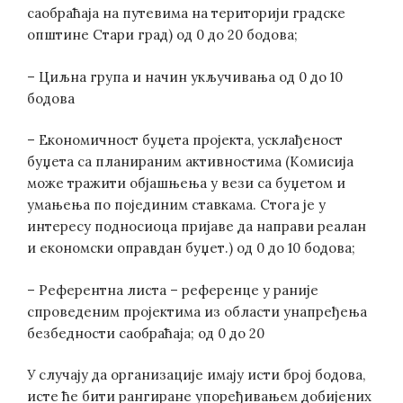
саобраћаја на путевима на територији градске
општине Стари град) од 0 до 20 бодова;
– Циљна група и начин укључивања од 0 до 10
бодова
– Економичност буџета пројекта, усклађеност
буџета са планираним активностима (Комисија
може тражити објашњења у вези са буџетом и
умањења по појединим ставкама. Стога је у
интересу подносиоца пријаве да направи реалан
и економски оправдан буџет.) од 0 до 10 бодова;
– Референтна листа – референце у раније
спроведеним пројектима из области унапређења
безбедности саобраћаја; од 0 до 20
У случају да организације имају исти број бодова,
исте ће бити рангиране упоређивањем добијених