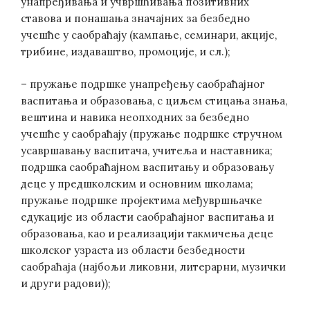
унапређивања и учвршћивања позитивних
ставова и понашања значајних за безбедно
учешће у саобраћају (кампање, семинари, акције,
трибине, издаваштво, промоције, и сл.);
– пружање подршке унапређењу саобраћајног
васпитања и образовања, с циљем стицања знања,
вештина и навика неопходних за безбедно
учешће у саобраћају (пружање подршке стручном
усавршавању васпитача, учитеља и наставника;
подршка саобраћајном васпитању и образовању
деце у предшколским и основним школама;
пружање подршке пројектима међувршњачке
едукације из области саобраћајног васпитања и
образовања, као и реализацији такмичења деце
школског узраста из области безбедности
саобраћаја (најбољи ликовни, литерарни, музички
и други радови));