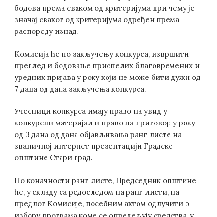
бодова према сваком од критеријума при чему је
значај сваког од критеријума одређен према
распореду изнад.
Комисија ће по закључењу конкурса, извршити
преглед и бодовање приспелих благовремених и
уредних пријава у року који не може бити дужи од
7 дана од дана закључења конкурса.
Учесници конкурса имају право на увид у
конкурсни материјал и право на приговор у року
од 3 дана од дана објављивања ранг листе на
званичној интернет презентацији Градске
општине Стари град.
По коначности ранг листе, Председник општине
ће, у складу са редоследом на ранг листи, на
предлог Комисије, посебним актом одлучити о
избору програма коме се опредељују средства, у