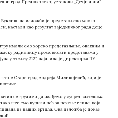
Стари град Предшколској установи „Дечји дани“
а Вуклиш, на изложби је представљено много
си, настали као резултат заједничког рада деце
ентру имали смо хорско представљање, оваквим и
амску радионицу промовисати представама у
на у Атељеу 212“, најавила је директорка ПУ
штине Стари град Андреја Миливојевић, који је
општине.
 начин се трудимо да изађемо у сусрет захтевима
тако што смо купили пећ за печење глине, која
лишана из наших вртића. Ова изложба је доказ
евић.