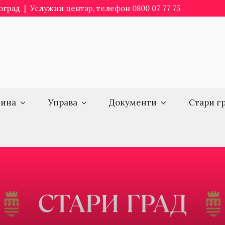
еоград | Услужни центар, телефон 0800 07 77 75
ина
Управа
Документи
Стари г