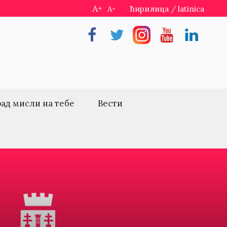
A+
A-
ћирилица
/
latinica
Facebook
Twitter
Instragram
Youtube
Linkedin
рад мисли на тебе
Вести