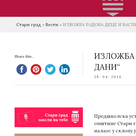
Стари град
»
Вести
»
ИЗЛОЖБА РАДОВА ДЕЦЕ И ВАСП
ИЗЛОЖБА 
Share this...
ДАНИ“
POSTED
28. 04. 2014.
ON
Предшколска уста
општине Стари гр
налазе у склопу 