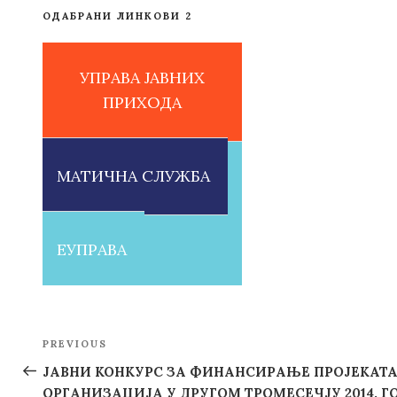
ОДАБРАНИ ЛИНКОВИ 2
УПРАВА ЈАВНИХ
ПРИХОДА
МАТИЧНА СЛУЖБА
ЕУПРАВА
Post
PREVIOUS
Previous
navigation
Post
JАВНИ КОНКУРС ЗА ФИНАНСИРАЊЕ ПРОЈЕКАТ
ОРГАНИЗАЦИЈА У ДРУГОМ ТРОМЕСЕЧЈУ 2014. Г