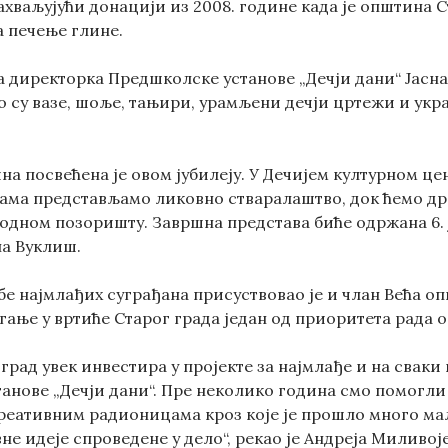
ахваљујући донацији из 2008. године када је општина 
а печење глине.
ла директорка Предшколске установе „Дечји дани“ Јасн
 су вазе, шоље, тањири, урамљени дечји цртежи и укра
на посвећена је овом јубилеју. У Дечијем културном ц
ма представљамо ликовно стваралаштво, док ћемо др
одном позоришту. Завршна представа биће одржана 6. ју
на Вуклиш.
е најмлађих суграђана присуствовао је и члан Већа оп
агање у вртиће Старог града један од приоритета рада 
рад увек инвестира у пројекте за најмлађе и на сваки
анове „Дечји дани“. Пре неколико година смо помогли 
креативним радионицама кроз које је прошло много ма
вне идеје спроведене у дело“, рекао је Андреја Миливој