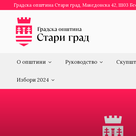
Skip
Градска општина Стари град, Македонска 42, 11103 Б
to
content
О општини
Руководство
Скупшт
Избори 2024