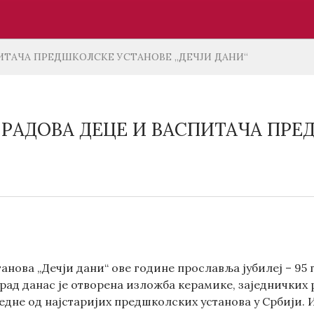
ИТАЧА ПРЕДШКОЛСКЕ УСТАНОВЕ „ДЕЧЈИ ДАНИ“
РАДОВА ДЕЦЕ И ВАСПИТАЧА ПРЕ
нова „Дечји дани“ ове године прославља јубилеј – 95 
ад данас је отворена изложба керамике, заједничких р
једне од најстаријих предшколских установа у Србији.