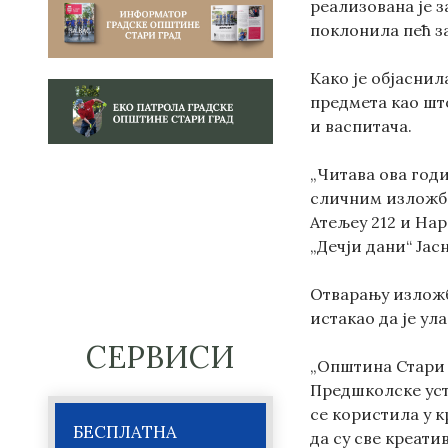
реализована је з
поклонила пећ з
Како је објасни
предмета као што
и васпитача.
„Читава ова годи
сличним изложба
Атељеу 212 и Нар
„Дечји дани“ Јас
Отварању изложб
истакао да је ул
СЕРВИСИ
„Општина Стари г
Предшколске уст
се користила у 
БЕСПЛАТНА
да су све креати