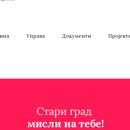
ина
Управа
Документи
Пројект