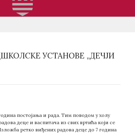
ДШКОЛСКЕ УСТАНОВЕ „ДЕЧЈИ
година постојања и рада. Тим поводом у холу
адова деце и васпитача из свих вртића који се
 Изложба ретко виђених радова деце до 7 година