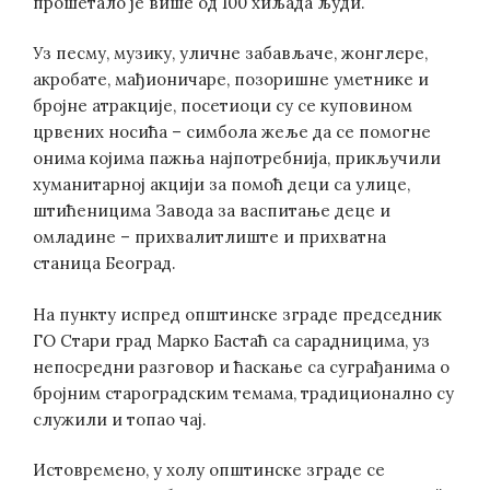
прошетало је више од 100 хиљада људи.
Уз песму, музику, уличне забављаче, жонглере,
акробате, мађионичаре, позоришне уметнике и
бројне атракције, посетиоци су се куповином
црвених носића – симбола жеље да се помогне
онима којима пажња најпотребнија, прикључили
хуманитарној акцији за помоћ деци са улице,
штићеницима Завода за васпитање деце и
омладине – прихвалитлиште и прихватна
станица Београд.
На пункту испред општинске зграде председник
ГО Стари град Марко Бастаћ са сарадницима, уз
непосредни разговор и ћаскање са суграђанима о
бројним староградским темама, традиционално су
служили и топао чај.
Истовремено, у холу општинске зграде се