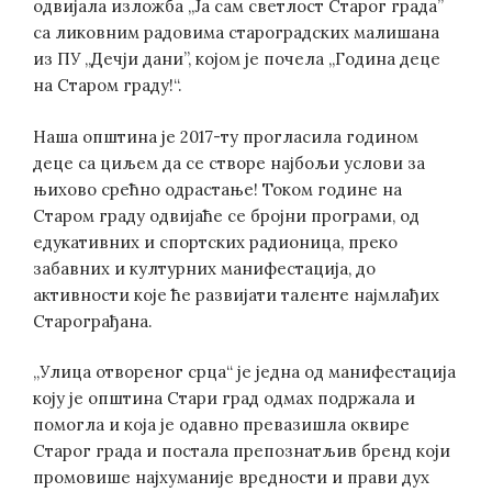
одвијала изложба „Ја сам светлост Старог града”
са ликовним радовима староградских малишана
из ПУ „Дечји дани”, којом је почела „Година деце
на Старом граду!“.
Наша општина је 2017-ту прогласила годином
деце са циљем да се створе најбољи услови за
њихово срећно одрастање! Током године на
Старом граду одвијаће се бројни програми, од
едукативних и спортских радионица, преко
забавних и културних манифестација, до
активности које ће развијати таленте најмлађих
Старограђана.
„Улица отвореног срца“ је једна од манифестација
коју је општина Стари град одмах подржала и
помогла и која је одавно превазишла оквире
Старог града и постала препознатљив бренд који
промовише најхуманије вредности и прави дух