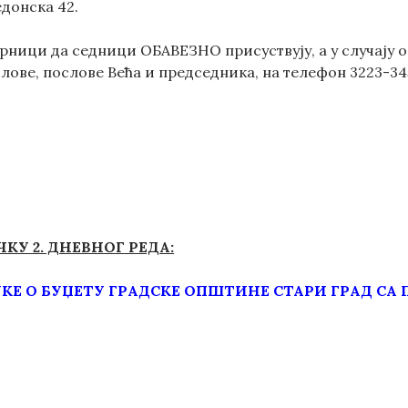
донска 42.
орници да седници ОБАВЕЗНО присуствују, а у случају 
ове, послове Већа и председника, на телефон 3223-345
КУ 2. ДНЕВНОГ РЕДА:
Е О БУЏЕТУ ГРАДСКЕ ОПШТИНЕ СТАРИ ГРАД СА ПР