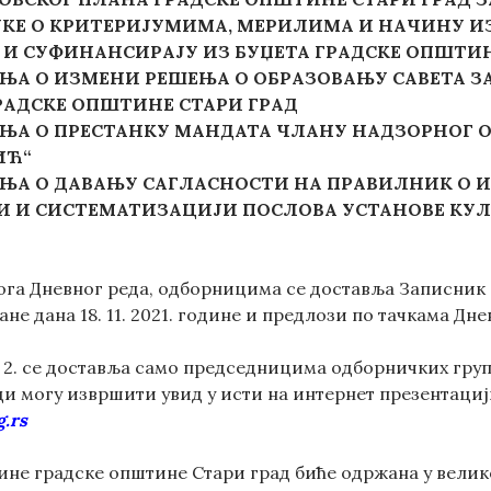
КЕ О КРИТЕРИЈУМИМА, МЕРИЛИМА И НАЧИНУ ИЗБ
И СУФИНАНСИРАЈУ ИЗ БУЏЕТА ГРАДСКЕ ОПШТИН
ЊА О ИЗМЕНИ РЕШЕЊА О ОБРАЗОВАЊУ САВЕТА 
АДСКЕ ОПШТИНЕ СТАРИ ГРАД
ЊА О ПРЕСТАНКУ МАНДАТА ЧЛАНУ НАДЗОРНОГ О
ИЋ“
ЊА О ДАВАЊУ САГЛАСНОСТИ НА ПРАВИЛНИК О 
И И СИСТЕМАТИЗАЦИЈИ ПОСЛОВА
УСТАНОВЕ КУЛ
ога Дневног реда, одборницима се доставља Записник 
не дана 18. 11. 2021. године и предлози по тачкама Дне
у 2. се доставља само председницима одборничких груп
и могу извршити увид у исти на интернет презентациј
g.rs
не градске општине Стари град биће одржана у велико