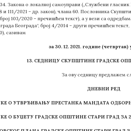
34. Закона о локалној самоуправи („Службени гласник РС“
18 и 111/2021 – др. закон), члана 60. Пословника Скуп
 број 103/2020 – пречишћен текст), а у вези са одредба
града Београда“, број 4/2014 – други пречишћен текст, 2
0), сазивам
за
30. 12.
2021
.
године
(
четвртак
)
13. СЕДНИЦУ
СКУПШТИНЕ
ГРАДСКЕ
ОПШ
За ову седницу предлажем с
ДНЕВНИ РЕД
КЕ О УТВРЂИВАЊУ ПРЕСТАНКА МАНДАТА ОДБОР
КЕ О БУЏЕТУ ГРАДСКЕ ОПШТИНЕ СТАРИ ГРАД
ЗА 
ВСКОГ ПЛАНА ГРАДСКЕ ОПШТИНЕ СТАРИ ГРАД ЗА