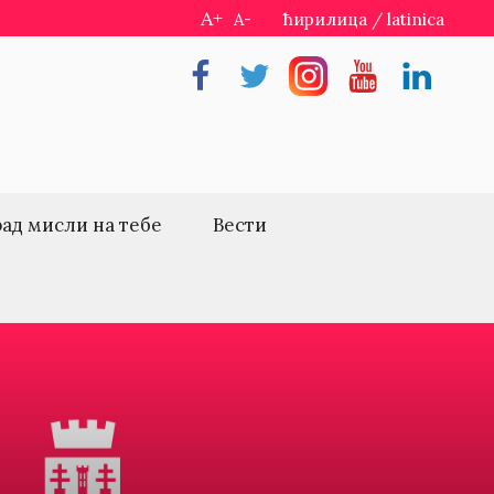
A+
A-
ћирилица
/
latinica
Facebook
Twitter
Instragram
Youtube
Linkedin
рад мисли на тебе
Вести