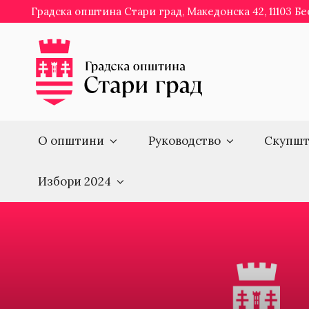
Skip
Градска општина Стари град, Македонска 42, 11103 Б
to
content
О општини
Руководство
Скупшт
Избори 2024