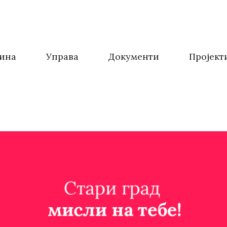
ина
Управа
Документи
Пројект