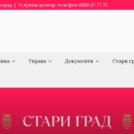
еоград | Услужни центар, телефон 0800 07 77 75
ина
Управа
Документи
Стари г