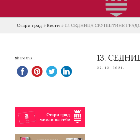
Стари град
»
Вести
»
13. СЕДНИЦA СКУПШТИНЕ ГРАД
13. СЕДН
Share this...
POSTED
27. 12. 2021.
ON