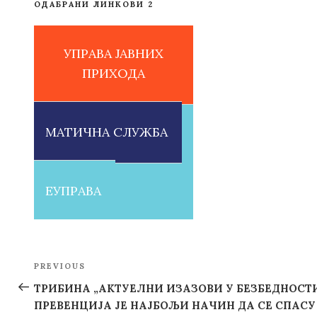
ОДАБРАНИ ЛИНКОВИ 2
УПРАВА ЈАВНИХ
ПРИХОДА
МАТИЧНА СЛУЖБА
ЕУПРАВА
Post
PREVIOUS
Previous
navigation
Post
TРИБИНА „АКТУЕЛНИ ИЗАЗОВИ У БЕЗБЕДНОСТИ
ПРЕВЕНЦИЈА ЈЕ НАЈБОЉИ НАЧИН ДА СЕ СПАС