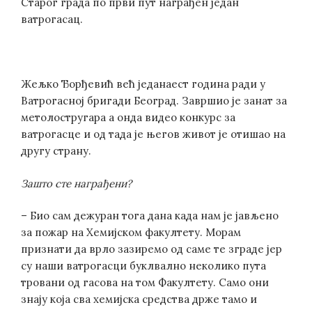
Старог града по први пут награђен један
ватрогасац.
Жељко Ђорђевић већ једанаест година ради у
Ватрогасној бригади Београд. Завршио је занат за
метолостругара а онда видео конкурс за
ватрогасце и од тада је његов живот је отишао на
другу страну.
Зашто сте награђени?
– Био сам дежуран тога дана када нам је јављено
за пожар на Хемијском факултету. Морам
признати да врло зазиремо од саме те зграде јер
су наши ватрогасци буклвално неколико пута
тровани од гасова на том Факултету. Само они
знају која сва хемијска средства држе тамо и