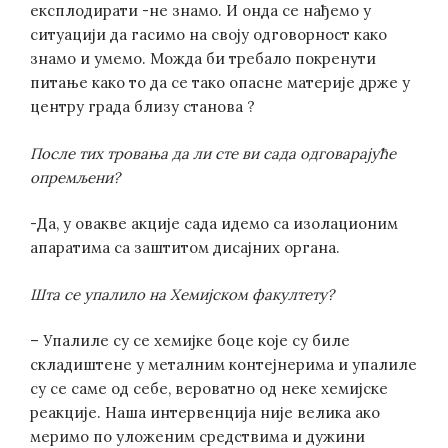
експлодирати -не знамо. И онда се нађемо у
ситуацији да гасимо на своју одговорност како
знамо и умемо. Можда би требало покренути
питање како то да се тако опасне материје држе у
центру града близу станова ?
После тих тровања да ли сте ви сада одговарајуће
опремљени?
-Да, у овакве акције сада идемо са изолационим
апаратима са заштитом дисајних органа.
Шта се упалило на Хемијском факултету?
– Упалиле су се хемијке боце које су биле
складиштене у металним контејнерима и упалиле
су се саме од себе, вероватно од неке хемијске
реакције. Наша интервенција није велика ако
меримо по уложеним средствима и дужини