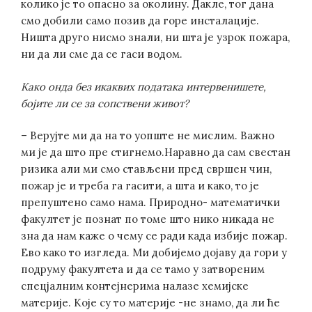
колико је то опасно за околину. Дакле, тог дана
смо добили само позив да горе инсталације.
Ништа друго нисмо знали, ни шта је узрок пожара,
ни да ли сме да се гаси водом.
Како онда без икаквих података интервенишете,
бојите ли се за сопствени живот?
– Верујте ми да на то уопште не мислим. Важно
ми је да што пре стигнемо.Наравно да сам свестан
ризика али ми смо стављени пред свршен чин,
пожар је и треба га гасити, а шта и како, то је
препуштено само нама. Природно- математички
факултет је познат по томе што нико никада не
зна да нам каже о чему се ради када избије пожар.
Ево како то изгледа. Ми добијемо дојаву да гори у
подруму факултета и да се тамо у затвореним
спецјалним контејнерима налазе хемијске
материје. Које су то материје -не знамо, да ли ће