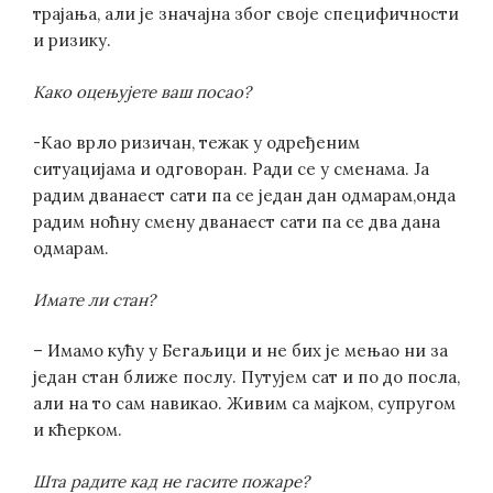
трајања, али је значајна због своје специфичности
и ризику.
Како оцењујете ваш посао?
-Као врло ризичан, тежак у одређеним
ситуацијама и одговоран. Ради се у сменама. Ја
радим дванаест сати па се један дан одмарам,онда
радим ноћну смену дванаест сати па се два дана
одмарам.
Имате ли стан?
– Имамо кућу у Бегаљици и не бих је мењао ни за
један стан ближе послу. Путујем сат и по до посла,
али на то сам навикао. Живим са мајком, супругом
и кћерком.
Шта радите кад не гасите пожаре?