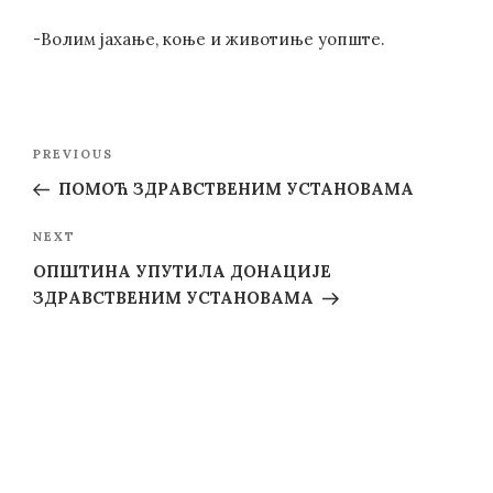
-Волим јахање, коње и животиње уопште.
Post
Previous
PREVIOUS
navigation
Post
ПОМОЋ ЗДРАВСТВЕНИМ УСТАНОВАМА
Next
NEXT
Post
ОПШТИНА УПУТИЛА ДОНАЦИЈЕ
ЗДРАВСТВЕНИМ УСТАНОВАМА