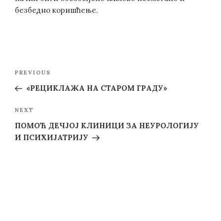
безбедно коришћење.
Post
Previous
PREVIOUS
navigation
Post
«РЕЦИКЛАЖА НА СТАРОМ ГРАДУ»
Next
NEXT
Post
ПОМОЋ ДЕЧЈОЈ КЛИНИЦИ ЗА НЕУРОЛОГИЈУ
И ПСИХИЈАТРИЈУ