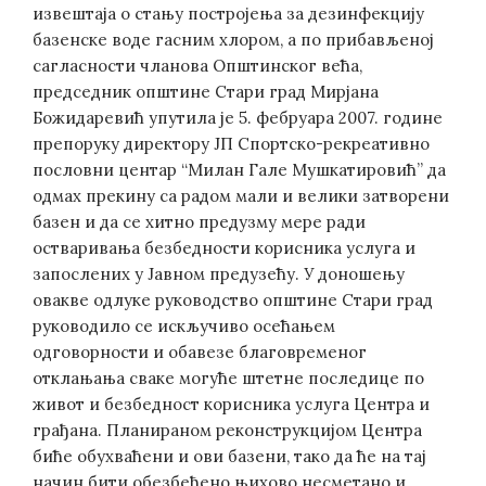
извештаја о стању постројења за дезинфекцију
базенске воде гасним хлором, а по прибављеној
сагласности чланова Општинског већа,
председник општине Стари град Мирјана
Божидаревић упутила је 5. фебруара 2007. године
препоруку директору ЈП Спортско-рекреативно
пословни центар “Милан Гале Мушкатировић” да
одмах прекину са радом мали и велики затворени
базен и да се хитно предузму мере ради
остваривања безбедности корисника услуга и
запослених у Јавном предузећу. У доношењу
овакве одлуке руководство општине Стари град
руководило се искључиво осећaњем
одговорности и обавезе благовременог
отклањања сваке могуће штетне последице по
живот и безбедност корисника услуга Центра и
грађана. Планираном реконструкцијом Центра
биће обухваћени и ови базени, тако да ће на тај
начин бити обезбеђено њихово несметано и