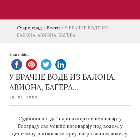
Стари град
»
Вести
»
У БРАЧНЕ ВОДЕ ИЗ
БАЛОНА, АВИОНА, БАГЕРА…
Share this...
У БРАЧНЕ ВОДЕ ИЗ БАЛОНА,
АВИОНА, БАГЕРА…
POSTED
26. 01. 2009.
ON
Судбоносно „да” парови који се венчавају у
Београду све чешће изговарају под водом, у
цепелину, зоолошком врту, ватрогасном возилу,