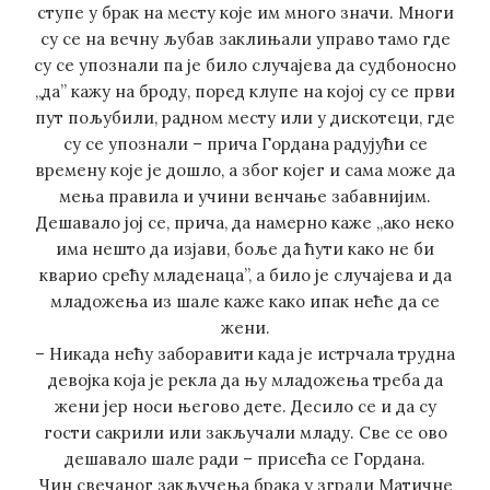
ступе у брак на месту које им много значи. Многи
су се на вечну љубав заклињали управо тамо где
су се упознали па је било случајева да судбоносно
„да” кажу на броду, поред клупе на којој су се први
пут пољубили, радном месту или у дискотеци, где
су се упознали – прича Гордана радујући се
времену које је дошло, а због којег и сама може да
мења правила и учини венчање забавнијим.
Дешавало јој се, прича, да намерно каже „ако неко
има нешто да изјави, боље да ћути како не би
кварио срећу младенаца”, а било је случајева и да
младожења из шале каже како ипак неће да се
жени.
– Никада нећу заборавити када је истрчала трудна
девојка која је рекла да њу младожења треба да
жени јер носи његово дете. Десило се и да су
гости сакрили или закључали младу. Све се ово
дешавало шале ради – присећа се Гордана.
Чин свечаног закључења брака у згради Матичне