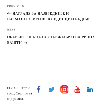
Post
Previous
PREVIOUS
navigation
Post
НАГРАДЕ ЗА НАЈВРЕДНИЈЕ И
НАЈМАШТОВИТИЈЕ ПОЈЕДИНЦЕ И РАДЊЕ
Next
NEXT
Post
ОБАВЕШТЕЊЕ ЗА ПОСТАВЉАЊЕ ОТВОРЕНИХ
БАШТИ
© 2021.
Стари
Facebook
Twitter
Instragram
Youtube
Linkedin
град
Сва права
задржана.