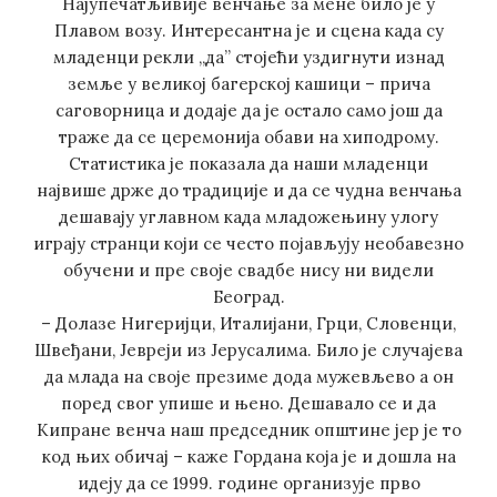
Најупечатљивије венчање за мене било је у
Плавом возу. Интересантна је и сцена када су
младенци рекли „да” стојећи уздигнути изнад
земље у великој багерској кашици – прича
саговорница и додаје да је остало само још да
траже да се церемонија обави на хиподрому.
Статистика је показала да наши младенци
највише држе до традиције и да се чудна венчања
дешавају углавном када младожењину улогу
играју странци који се често појављују необавезно
обучени и пре своје свадбе нису ни видели
Београд.
– Долазе Нигеријци, Италијани, Грци, Словенци,
Швеђани, Јевреји из Јерусалима. Било је случајева
да млада на своје презиме дода мужевљево а он
поред свог упише и њено. Дешавало се и да
Кипране венча наш председник општине јер је то
код њих обичај – каже Гордана која је и дошла на
идеју да се 1999. године организује прво