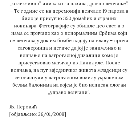
„колективно” или како га назива, „ратно венчање”.
– Те године се на церемонији венчало 19 парова а
било је присутно 350 домаћих и страних
новинара. Фотографије су обишле цео свет а о
нама се причало као о ненормалним Србима који
се венчавају док им бомбе падају на главу – прича
саговорница и истиче да јој је занимљиво и
венчање на ватрогасној дизалици коме је
присуствовао матичар из Палилуле. После
венчања, на пут заједничког живота младенци су
се отиснули у ватрогасном возилу украшеном
белим балонима на којем је био исписан слоган
„управо венчани”.
Љ. Перовић
[објављено: 26/01/2009]