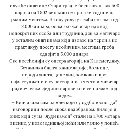
службе општине Стари град је бесплатан, чак 500
парова од 1 502 венчало се прошле године на
разним местима. За ову услугу плаћа се такса од
8.000 динара, осим ако матичар иде код
непокретних особа или трудница, док за матичаре
у осталим општинама који излазе на терен а не
практикују посету необичним местима треба
одвојити 5.000 динара.
Све посећенији су опсерваторија на Калемегдану,
Ботаничка башта, канцеларије, болнице,
породилишта, цепелин, зоолошки врт,
најзаступљенији су ресторани, а често и матичар
радио-везом сједини парове који се налазе под
водом.
– Венчавала сам парове који су судбоносно „да”
изговорили после скока падобраном. Било је и
оних који су на „луди камен” стали на 1.700 метара
висине, у новогодишњој ноћи или тачно у поноћ.