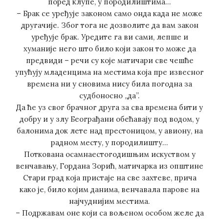
поред клупе, у породилиштима…
– Брак се уређује законом само онда када не може
другачије. Због тога не дозволите да вам закон
уређује брак. Уредите га ви сами, лепше и
хуманије него што било који закон то може да
предвиди – речи су које матичари све чешће
упућују младенцима на местима која пре извесног
времена ни у сновима нису била погодна за
судбоносно „да”.
Да ће уз свог брачног друга за сва времена бити у
добру и у злу Београђани обећавају под водом, у
балонима док лете над престоницом, у авиону, на
радном месту, у породилишту…
Поткована осамнаестогодишњим искуством у
венчавању, Гордана Зорић, матичарка из општине
Стари град која пристаје на све захтеве, прича
како је, било којим данима, венчавала парове на
најчуднијим местима.
– Подржавам оне који са вољеном особом желе да