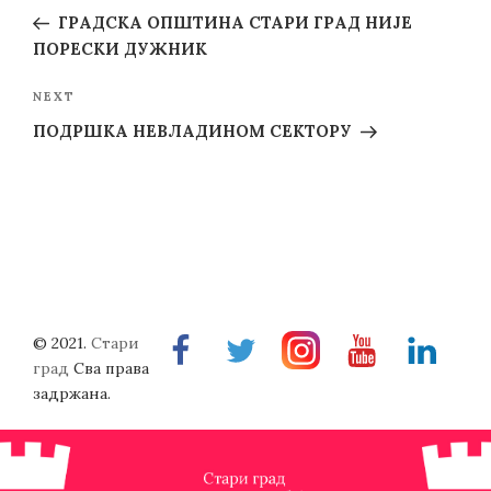
navigation
Post
ГРАДСКА ОПШТИНА СТАРИ ГРАД НИЈЕ
ПОРЕСКИ ДУЖНИК
Next
NEXT
Post
ПОДРШКА НЕВЛАДИНОМ СЕКТОРУ
© 2021.
Стари
Facebook
Twitter
Instragram
Youtube
Linkedin
град
Сва права
задржана.