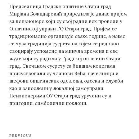
Председница Градске општине Стари град
Mирјана Божидаревић приредила је данас пријем
за пензионере који су свој радни век провели у
Oпштинској управи ГО Стари град. Пријем се
традиционално организује сваке године, а њиме
се чува традиција сусрета на којем се редовно
евоцирају успомене на минула времена и све
људе који су радили у Градској општини Стари
град. Свечаном сусрету са бившим колегама
присуствовали су чланови Већа, начелници и
шефови општинских одељења, одсека и служби
као и запослени у локалној самоуправи.
Пензионерима ОУ Стари град уручени су и
пригодни, симболични поклони.
Post
Previous
PREVIOUS