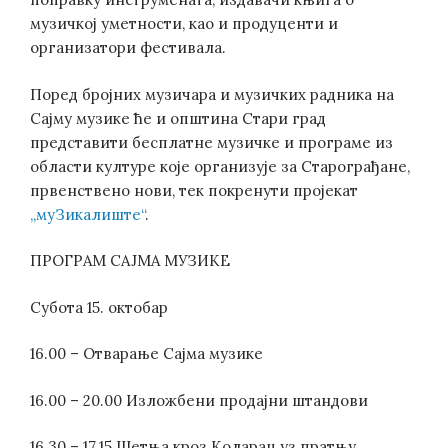
музичкој уметности, као и продуценти и
организатори фестивала.
Поред бројних музичара и музичких радника на
Сајму музике ће и општина Стари град
представити бесплатне музичке и програме из
области културе које организује за Старограђане,
првенствено нови, тек покренути пројекат
„муЗикалиште“
.
ПРОГРАМ САЈМА МУЗИКЕ
Субота 15. октобар
16.00 – Отварање Сајма музике
16.00 – 20.00 Изложбени продајни штандови
16.30 – 17.15 Шетња кроз Коларац уз пратњу