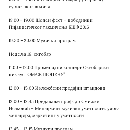
туристчког водича
18.00 – 19.00 Шопен фест – победници
Пијанистичког такмичења БШФ 2016
19.30 – 20.00 Музички програм
Недеља 16. октобар
11.00 – 12.00 Променадни концерт Октобарски
циклус „ОМАЖ ШОПЕНУ”
12.00 – 15.00 Изложбени продајни штандови
12.00 – 12.45 Предавање проф. др Смиљке
Исаковић – Менаџмент музичке уметности: улога
менаџера, маркетинг у уметности
12.45 – 13.15 Музички програм