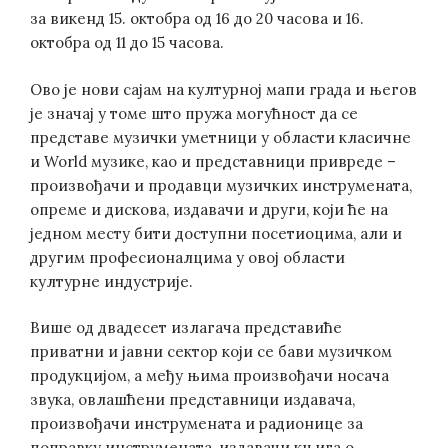
за викенд 15. октобра од 16 до 20 часова и 16.
октобра од 11 до 15 часова.
Ово је нови сајам на културној мапи града и његов
је значај у томе што пружа могућност да се
представе музички уметници у области класичне
и World музике, као и представници привреде –
произвођачи и продавци музичких инструмената,
опреме и дискова, издавачи и други, који ће на
једном месту бити доступни посетиоцима, али и
другим професионалцима у овој области
културне индустрије.
Више од двадесет излагача представиће
приватни и јавни сектор који се бави музичком
продукцијом, а међу њима произвођачи носача
звука, овлашћени представници издавача,
произвођачи инструмената и радионице за
поправку инструмената, издавачи књига о