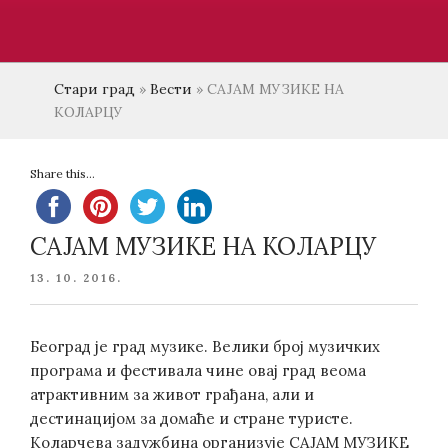
Стари град
»
Вести
»
САЈАМ МУЗИКЕ НА
КОЛАРЦУ
Share this...
САЈАМ МУЗИКЕ НА КОЛАРЦУ
POSTED
13. 10. 2016.
ON
Београд је град музике. Велики број музичких
програма и фестивала чине овај град веома
атрактивним за живот грађана, али и
дестинацијом за домаће и стране туристе.
Коларчева задужбина организује САЈАМ МУЗИКЕ