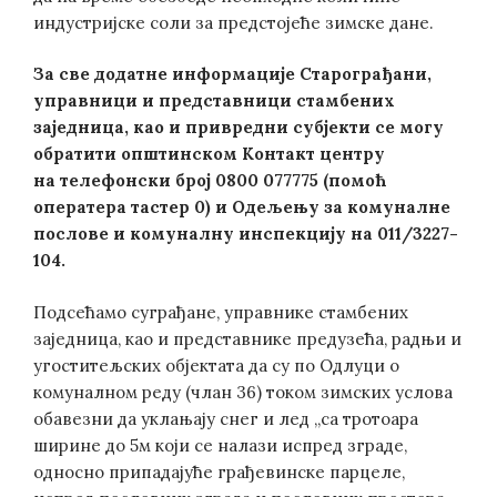
индустријске соли за предстојеће зимске дане.
За све додатне информације Старограђани,
управници и представници стамбених
заједница, као и привредни субјекти
се могу
обратити општинском Контакт центру
на телефонски број
0800 077775 (помоћ
оператера тастер 0)
и Одељењу за комуналне
послове и комуналну инспекцију на 011/3227-
104.
Подсећамо суграђане, управнике стамбених
заједница, као и представнике предузећа, радњи и
угоститељских објектата да су по Одлуци о
комуналном реду (члан 36) током зимских услова
обавезни да уклањају снег и лед „са тротоара
ширине до 5м који се налази испред зграде,
односно припадајуће грађевинске парцеле,