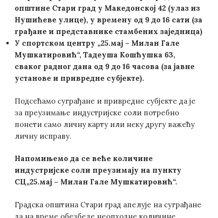
општине Стари град
у Македонској 42
(улаз из
Нушићеве улице)
, у времену од 9 до 16 сати (за
грађане и представнике стамбених заједница)
У спортском центру „25.мај – Милан Гале
Мушкатировић“, Тадеуша Кошћушка 63,
сваког радног дана од 9 до 16 часова (за јавне
установе и привредне субјекте)
.
Подсећамо суграђане и привредне субјекте да је
за преузимање индустријске соли потребно
понети само личну карту или неку другу важећу
личну исправу.
Напомињемо да се веће количине
индустријске соли преузимају на пункту
СЦ„25.мај – Милан Гале Мушкатировић“.
Градска општина Стари град апелује на суграђане
да на време обезбеде неопходне количине