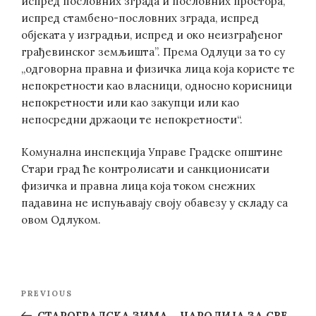
испред пословних зграда и пословних простора,
испред стамбено-пословних зграда, испред
објеката у изградњи, испред и око неизграђеног
грађевинског земљишта”. Према Одлуци за то су
„одговорна правна и физичка лица која користе те
непокретности као власници, односно корисници
непокретности или као закупци или као
непосредни држаоци те непокретности“.
Комунална инспекција Управе Градске општине
Стари град ће контролисати и санкционисати
физичка и правна лица која током снежних
падавина не испуњавају своју обавезу у складу са
овом Одлуком.
Post
Previous
PREVIOUS
navigation
Post
СТАРОГРАДСКА ЗИМА – ЧАРОЛИЈА ЗА СВЕ