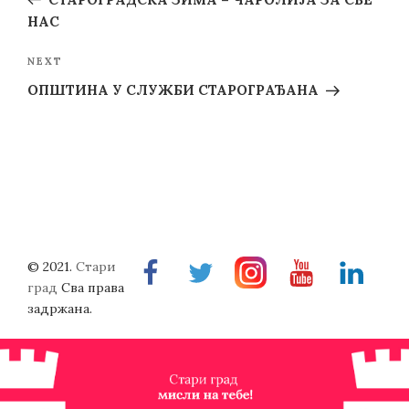
НАС
Next
NEXT
Post
ОПШТИНА У СЛУЖБИ СТАРОГРАЂАНА
© 2021.
Стари
Facebook
Twitter
Instragram
Youtube
Linkedin
град
Сва права
задржана.