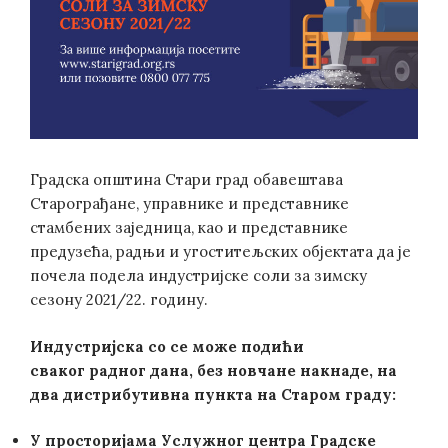
Градска општина Стари град обавештава
Старограђане, управнике и представнике
стамбених заједница, као и представнике
предузећа, радњи и угоститељских објектата да је
почела подела индустријске соли за зимску
сезону 2021/22. годину.
Индустријска со се може подићи
сваког радног дана, без новчане накнаде, на
два дистрибутивна пункта на Старом граду:
У просторијама
Услужног центра Градске