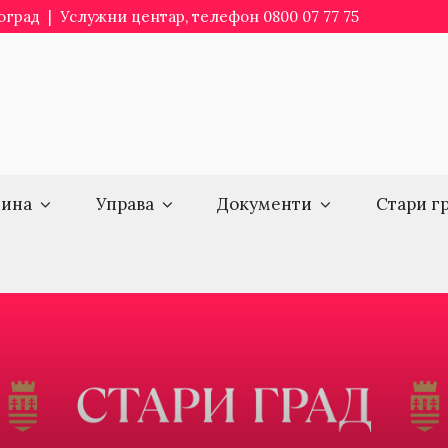
еоград | Услужни центар, телефон 0800 07 77 75
ина
Управа
Документи
Стари г