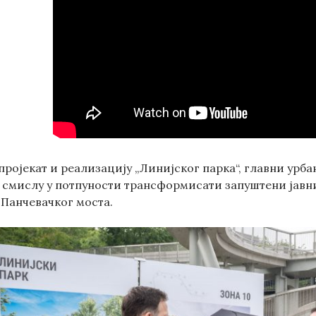
ројекат и реализацију „Линијског парка“, главни урбан
 смислу у потпуности трансформисати запуштени јавн
Панчевачког моста.