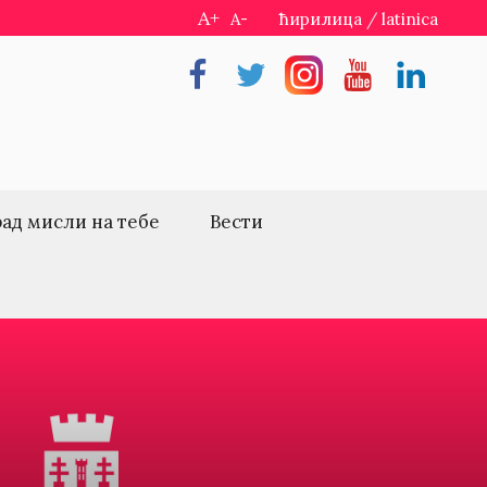
A+
A-
ћирилица
/
latinica
Facebook
Twitter
Instragram
Youtube
Linkedin
рад мисли на тебе
Вести