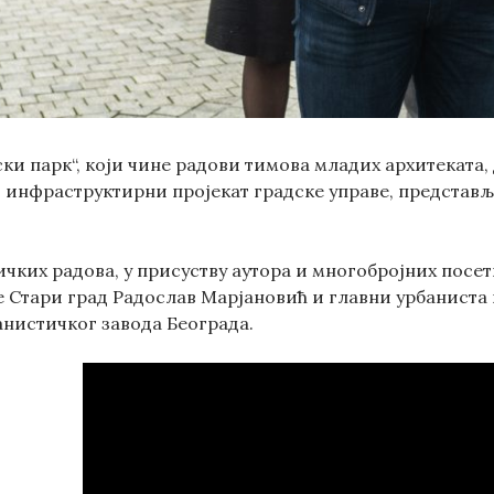
ки парк“, који чине радови тимова младих архитеката,
 инфраструктирни пројекат градске управе, представље
чких радова, у присуству аутора и многобројних посе
 Стари град Радослав Марјановић и главни урбаниста 
нистичког завода Београда.