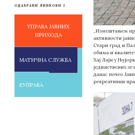
ОДАБРАНИ ЛИНКОВИ 2
УПРАВА ЈАВНИХ
„Измештањем пру
ПРИХОДА
активности јавн
Стари град и Па
обима и квалите
МАТИЧНА СЛУЖБА
Хај Лајн у Њујор
јединствених зел
данас почео Јавн
рекреативни пра
ЕУПРАВА