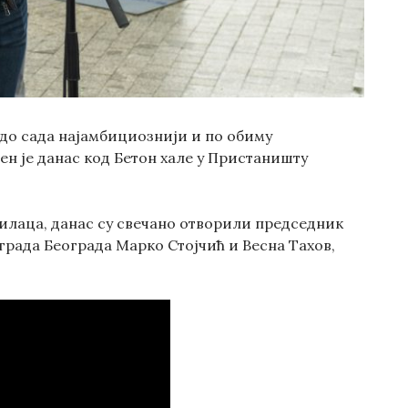
 до сада најамбициознији и по обиму
н је данас код Бетон хале у Пристаништу
тилаца, данас су свечано отворили председник
града Београда Марко Стојчић и Весна Тахов,