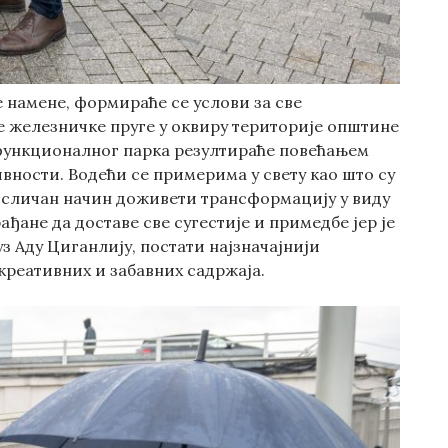
 намене, формираће се услови за све
ре железничке пруге у оквиру територије општине
ифункционалног парка резултираће повећањем
ности. Водећи се примерима у свету као што су
на сличан начин доживети трансформацију у виду
ађане да доставе све сугестије и примедбе јер је
уз Аду Циганлију, постати најзначајнији
креативних и забавних садржаја.