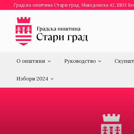
Skip
Градска општина Стари град, Македонска 42, 11103 Б
to
content
О општини
Руководство
Скупшт
Избори 2024