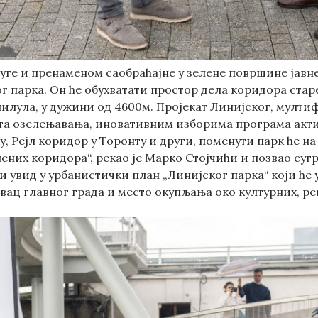
ге и пренаменом саобраћајне у зелене површине јавне
ог парка. Он ће обухватати простор дела коридора ста
лилула, у дужини од 4600м. Пројекат Линијског, мулт
та озелењавања, иновативним изборима програма актив
ку, Рејл коридор у Торонту и други, поменути парк ће 
ених коридора“, рекао је Марко Стојчићи и позвао сугр
и увид у урбанистички план „Линијског парка“ који ће 
вац главног града и место окупљања око културних, ре