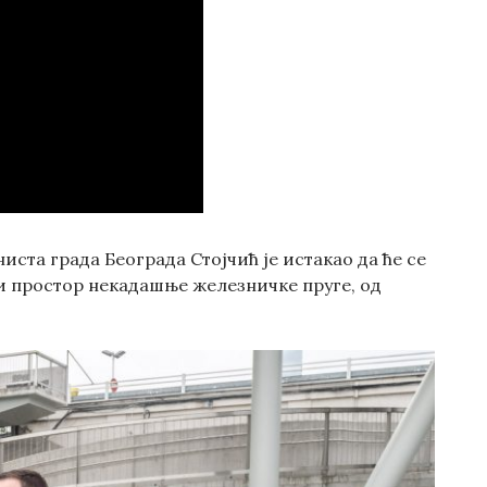
иста града Београда Стојчић је истакао да ће се
и простор некадашње железничке пруге, од