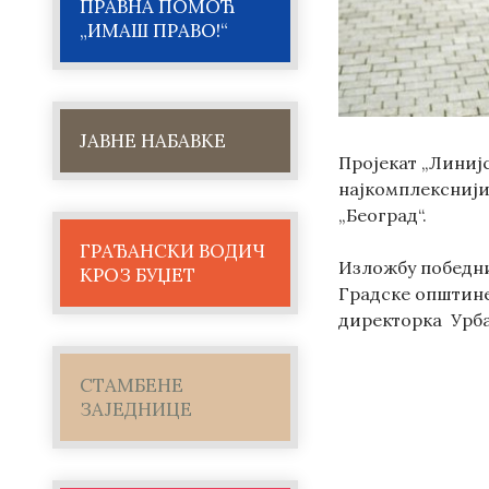
ПРАВНА ПОМОЋ
„ИМАШ ПРАВО!“
ЈАВНЕ НАБАВКЕ
Пројекат „Линијс
најкомплекснији
„Београд“.
ГРАЂАНСКИ ВОДИЧ
Изложбу победни
КРОЗ БУЏЕТ
Градске општине
директорка Урба
СТАМБЕНЕ
ЗАЈЕДНИЦЕ