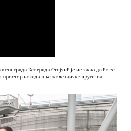
иста града Београда Стојчић је истакао да ће се
и простор некадашње железничке пруге, од