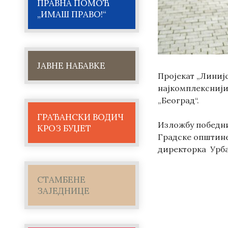
ПРАВНА ПОМОЋ
„ИМАШ ПРАВО!“
ЈАВНЕ НАБАВКЕ
Пројекат „Линијс
најкомплекснији
„Београд“.
ГРАЂАНСКИ ВОДИЧ
Изложбу победни
КРОЗ БУЏЕТ
Градске општине
директорка Урба
СТАМБЕНЕ
ЗАЈЕДНИЦЕ