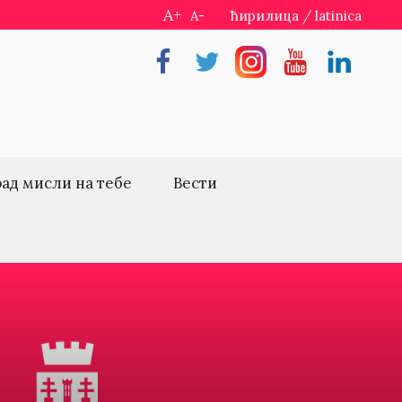
A+
A-
ћирилица
/
latinica
Facebook
Twitter
Instragram
Youtube
Linkedin
рад мисли на тебе
Вести