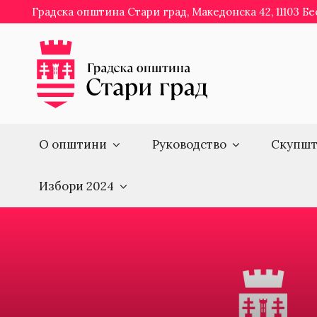
Skip
Градска општина Стари град, Македонска 42, 11103 Б
to
content
О општини
Руководство
Скупшт
Избори 2024