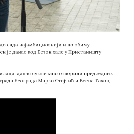
 до сада најамбициознији и по обиму
н је данас код Бетон хале у Пристаништу
тилаца, данас су свечано отворили председник
града Београда Марко Стојчић и Весна Тахов,