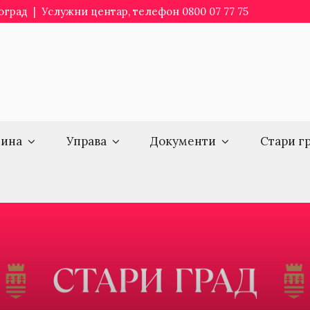
еоград | Услужни центар, телефон 0800 07 77 75
ина
Управа
Документи
Стари г