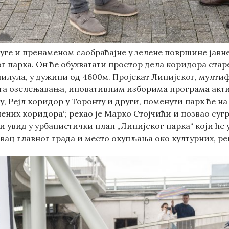
ге и пренаменом саобраћајне у зелене површине јавне
ог парка. Он ће обухватати простор дела коридора ста
лилула, у дужини од 4600м. Пројекат Линијског, мулт
та озелењавања, иновативним изборима програма актив
ку, Рејл коридор у Торонту и други, поменути парк ће 
ених коридора“, рекао је Марко Стојчићи и позвао сугр
и увид у урбанистички план „Линијског парка“ који ће 
вац главног града и место окупљања око културних, ре