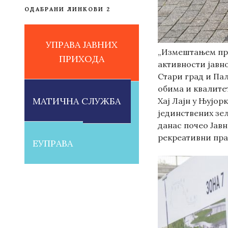
ОДАБРАНИ ЛИНКОВИ 2
УПРАВА ЈАВНИХ
„Измештањем пру
ПРИХОДА
активности јавн
Стари град и Па
обима и квалите
МАТИЧНА СЛУЖБА
Хај Лајн у Њујор
јединствених зел
данас почео Јавн
рекреативни пра
ЕУПРАВА