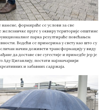
 намене, формираће се услови за све
ре железничке пруге у оквиру територије општине
ифункционалног парка резултираће повећањем
ности. Водећи се примерима у свету као што су
на сличан начин доживети трансформацију у виду
ађане да доставе све сугестије и примедбе јер је
уз Аду Циганлију, постати најзначајнији
креативних и забавних садржаја.