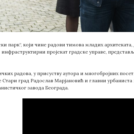
ки парк“, који чине радови тимова младих архитеката,
 инфраструктирни пројекат градске управе, представље
чких радова, у присуству аутора и многобројних посе
 Стари град Радослав Марјановић и главни урбаниста 
нистичког завода Београда.