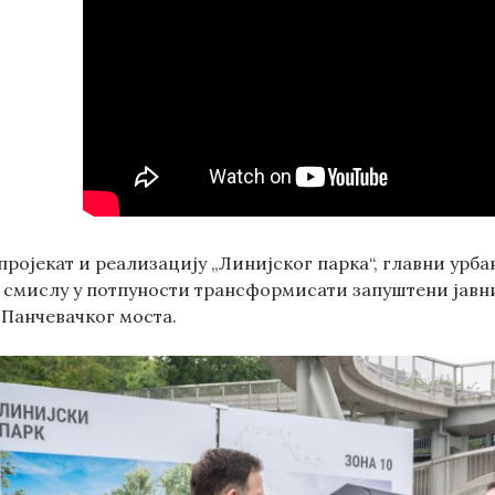
ројекат и реализацију „Линијског парка“, главни урбан
 смислу у потпуности трансформисати запуштени јавн
Панчевачког моста.