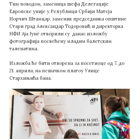
Тим поводом, заменица шефа Делегације
Европске уније у Републици Србији Матеја
Норчич Штамцар, заменик председника општине
Стари град Александар Тодоровић и директорка
НФИ Аја Јунг отворили су данас изложбу
фотографија посвећену младим балетским
таленатима.
Изложба ће бити отворена за посетиоце од 7. до
21. априла, на пешачком платоу Улице
Стархињића бана.