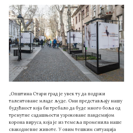
„Општина Стари град је увек ту да подржи
талентоване младе људе. Они представљају нашу
будућност која би требало да буде много боља од
тренутне садашњости узроковане пандемијом
корона вируса, која је из темеља променила наше
свакодневне животе. У овим тешким ситуација