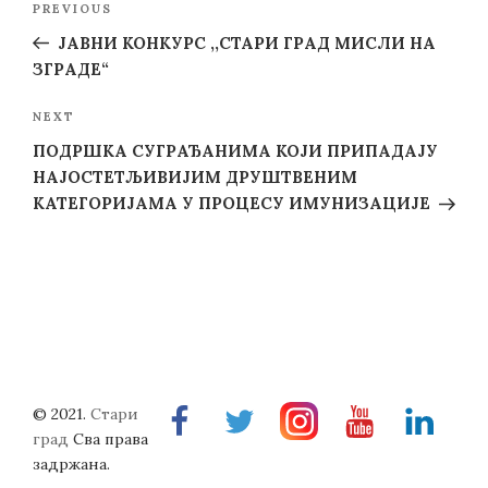
Previous
PREVIOUS
navigation
Post
ЈАВНИ КОНКУРС ,,СТАРИ ГРАД МИСЛИ НА
ЗГРАДЕ“
Next
NEXT
Post
ПОДРШКА СУГРАЂАНИМА КОЈИ ПРИПАДАЈУ
НАЈОСТЕТЉИВИЈИМ ДРУШТВЕНИМ
КАТЕГОРИЈАМА У ПРОЦЕСУ ИМУНИЗАЦИЈЕ
© 2021.
Стари
Facebook
Twitter
Instragram
Youtube
Linkedin
град
Сва права
задржана.