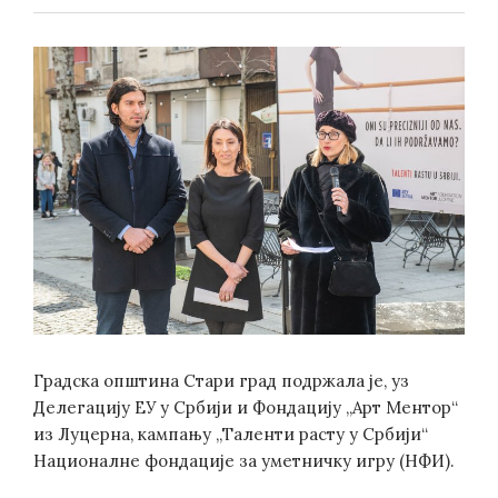
ON
Градска општина Стари град подржала је, уз
Делегацију ЕУ у Србији и Фондацију „Арт Ментор“
из Луцерна, кампању „Таленти расту у Србији“
Националне фондације за уметничку игру (НФИ).