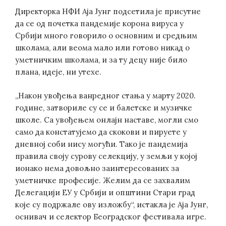
Директорка НФИ Аја Јунг подсетила је присутне
да се од почетка пандемије корона вируса у
Србији много говорило о основним и средњим
школама, али веома мало или готово никад о
уметничким школама, и за ту децу није било
плана, идеје, ни утехе.
„Након увођења ванредног стања у марту 2020.
године, затвориле су се и балетске и музичке
школе. Са увођењем онлајн наставе, могли смо
само да констатујемо да скокови и пируете у
дневној соби нису могући. Тако је пандемија
правила своју сурову селекцију, у земљи у којој
ионако нема довољно заинтересованих за
уметничке професије. Желим да се захвалим
Делегацији ЕУ у Србији и општини Стари град
које су подржале ову изложбу“, истакла је Аја Јунг,
оснивач и селектор Београдског фестивала игре.