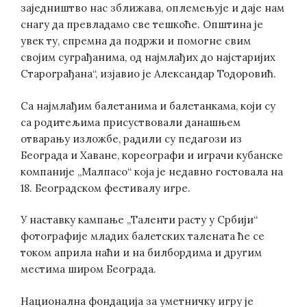
заједништво нас зближава, оплемењује и даје нам
снагу да превладамо све тешкоће. Општина је
увек ту, спремна да подржи и помогне свим
својим суграђанима, од најмлађих до најстаријих
Старограђана“, изјавио је Александар Тодоровић.
Са најмлађим балетанима и балетанкама, који су
са родитељима присуствовали данашњем
отварању изложбе, радили су педагози из
Београда и Хаване, кореографи и играчи кубанске
компаније „Малпасо“ која је недавно гостовала на
18. Београдском фестивалу игре.
У наставку кампање „Таленти расту у Србији“
фотографије младих балетских талената ће се
током априла наћи и на билбордима и другим
местима широм Београда.
Национална фондација за уметничку игру је