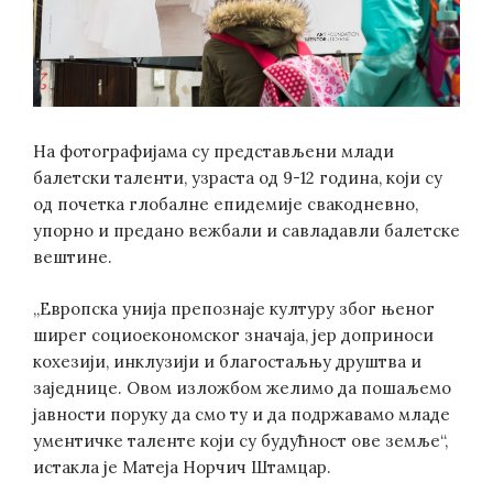
На фотографијама су представљени млади
балетски таленти, узраста од 9-12 година, који су
од почетка глобалне епидемије свакодневно,
упорно и предано вежбали и савладавли балетске
вештине.
„Европска унија препознаје културу због њеног
ширег социоекономског значаја, јер доприноси
кохезији, инклузији и благостаљњу друштва и
заједнице. Овом изложбом желимо да пошаљемо
јавности поруку да смо ту и да подржавамо младе
ументичке таленте који су будућност ове земље“,
истакла је Матеја Норчич Штамцар.