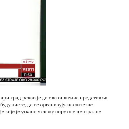
ари град рекао је да ова општина представља
буду чисте, да се организују квалитетне
 које је уткано у сваку пору ове централне