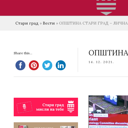
Стари град
»
Вести
»
ОПШТИНА СТАРИ ГРАД – ЛИЧНА
ОПШТИНА 
Share this...
POSTED
14. 12. 2021.
ON