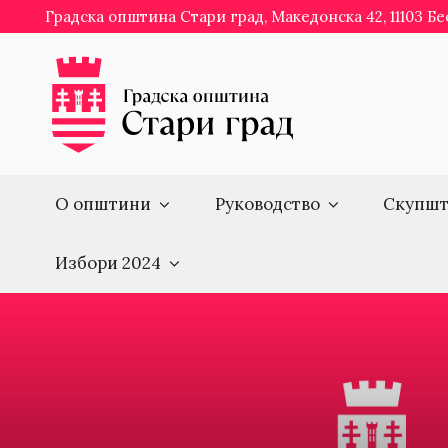
Skip
Градска општина Стари град, Македонска 42, 11103 Б
to
content
О општини
Руководство
Скупшт
Избори 2024