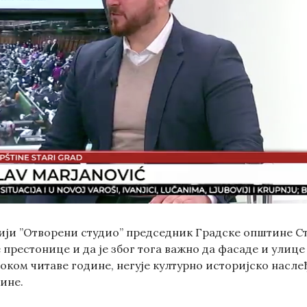
сији ”Отворени студио” председник Градске општине Ст
 престонице и да је због тога важно да фасаде и улице 
ком читаве године, негује културно историјско наслеђе
ине.