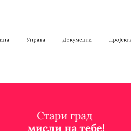
ина
Управа
Документи
Пројект