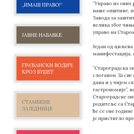
”Управо из ових 
„ИМАШ ПРАВО!“
наше општине, по
Завода за зашти
велика због чињ
управо на Старом
ЈАВНЕ НАБАВКЕ
Један од циљева 
манифестација, а
ГРАЂАНСКИ ВОДИЧ
”Староградска зи
КРОЗ БУЏЕТ
слоганом
За све 
дана и у чијем 
гастрономије”, н
Староградске зи
СТАМБЕНЕ
родитеље са Ста
ЗАЈЕДНИЦЕ
ће се ове године
је пристигло пре