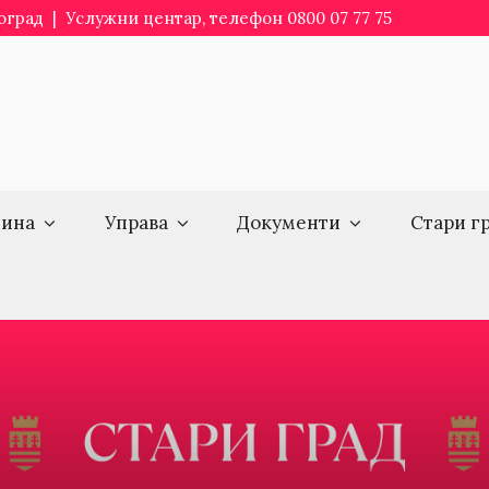
еоград | Услужни центар, телефон 0800 07 77 75
ина
Управа
Документи
Стари г