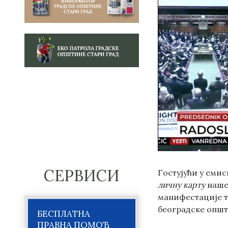
СЕРВИСИ
Гостујући у еми
личну карту
наше
манифестације то
београдске општ
БЕСПЛАТНА
ПРАВНА ПОМОЋ