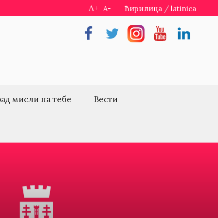
A+
A-
ћирилица
/
latinica
Facebook
Twitter
Instragram
Youtube
Linkedin
рад мисли на тебе
Вести