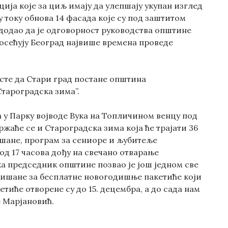
ија које за циљ имају да улепшају укупан изглед
 току обнова 14 фасада које су под заштитом
 додао да је одговорност руководства општине
посећују Београд највише времена проведе
јесте да Стари град постане општина
Староградска зима”.
ра у Парку војводе Вука на Топличином венцу под
ржаће се и Староградска зима која ће трајати 36
ишане, програм за сениоре и љубитеље
 од 17 часова дођу на свечано отварање
а председник општине позвао је још једном све
алишане за бесплатне новогодишње пакетиће који
тиће отворене су до 15. децембра, а до сада нам
е Марјановић.