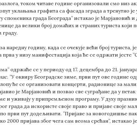
разлога, током читаве године организовали смо низ акц
пут уклањања графита са фасада зграда а тренутно је у
ту споменика града Београда” истакао је Марјановић и
енице да велики број домаћих и страних туриста који 
 граду.
за наредну годину, када се очекује већи број туриста, 
 прва у низу манифестација која ће се одржати јесте ”
ма” одржаће се у периоду од 17. децембра до 21. јануа
нас
. ”У оквиру Београдске зиме, први пут ове године од
склопу ће се организовати концерти, радионице за мал
ајавио је Марјановић и позвао све суграђане да у петак
ме и уживају у припремљеном програму. У духу празник
рог града да искористе своје право и пријаве своје м
 по први пут додељивати. ”Пријаве за новогодишње паке
ко 2000 пријава због чега сам веома срећан”, истакао ј