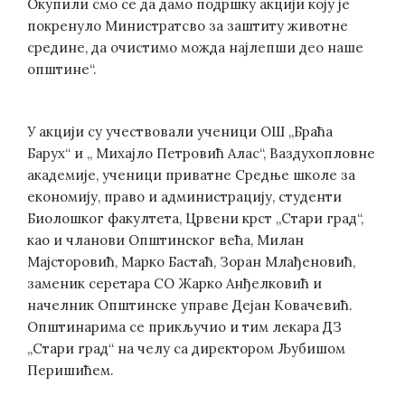
Окупили смо се да дамо подршку акцији коју је
покренуло Министратсво за заштиту животне
средине, да очистимо можда најлепши део наше
општине“.
У акцији су учествовали ученици ОШ „Браћа
Барух“ и „ Михајло Петровић Алас“, Ваздухопловне
академије, ученици приватне Средње школе за
економију, право и администрацију, студенти
Биолошког факултета, Црвени крст „Стари град“,
као и чланови Општинског већа, Милан
Мајсторовић, Марко Бастаћ, Зоран Млађеновић,
заменик серетара СО Жарко Анђелковић и
начелник Општинске управе Дејан Ковачевић.
Општинарима се прикључио и тим лекара ДЗ
„Стари град“ на челу са директором Љубишом
Перишићем.