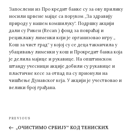
Запослени из Про кредит банке су за ову прилику
носили црвене мајце са поруком „За здравију
природу у нашем комшилуку“. Подршку акцији
дали су Рикен (Recan ) фонд за повраћај и
рециклажу лименки који је организовао игру „
Кош за чист град“ у којој су се деца такмичила у
убацивању лименки у кош и Прокредит банка која
је делила мајице и рукавице. На општинском
штанду учесници акције добили су рукавице и
пластичне кесе за отпад па су прионули на
чишћење Дунавског кеја. У акцији је учествовао и
велики број грађана.
Post
Previous
PREVIOUS
navigation
Post
„ОЧИСТИМО СРБИЈУ“ КОД ТЕНИСКИХ