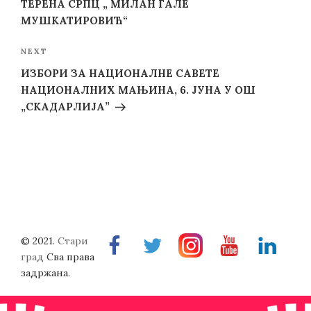
ТЕРЕНА СРПЦ „ МИЛАН ГАЛЕ
МУШКАТИРОВИЋ“
Next
NEXT
Post
ИЗБОРИ ЗА НАЦИОНАЛНЕ САВЕТЕ
НАЦИОНАЛНИХ МАЊИНА, 6. ЈУНА У ОШ
„СКАДАРЛИЈА”
© 2021.
Стари
Facebook
Twitter
Instragram
Youtube
Linkedin
град
Сва права
задржана.