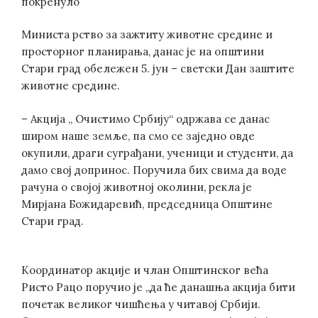
покренуло
Министа рство за зажтиту животне средине и
просторног планирања, данас је на општини
Стари град обележен 5. jун – светски Дан заштите
животне средине.
– Акција „ Очистимо Србију“ одржава се данас
широм наше земље, па смо се заједно овде
окупили, драги суграђани, ученици и студенти, да
дамо свој допринос. Поручила бих свима да воде
рачуна о својој животној околини, рекла је
Мирјана Божидаревић, председница Општине
Стари град.
Координатор акције и члан Општинског већа
Ристо Рацо поручио је „да ће данашња акција бити
почетак великог чишћења у читавој Србији.