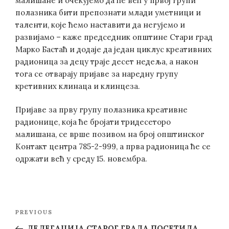
малишане и очекујемо да ће већ у првој групи
полазника бити препознати млади уметници и
таленти, које ћемо наставити да негујемо и
развијамо – каже председник општине Стари град
Марко Бастаћ и додаје да један циклус креативних
радионица за децу траје десет недеља, а након
тога се отварају пријаве за наредну групу
кретивних клинаца и клинцеза.
Пријаве за прву групу полазника креативне
радионице, која ће бројати тридесеторо
малишана, се врше позивом на број општинског
Контакт центра 785-2-999, а прва радионица ће се
одржати већ у среду 15. новембра.
Post
Previous
PREVIOUS
navigation
Post
ДЕЛЕГАЦИЈА СТАРОГ ГРАДА ПОСЕТИЛА