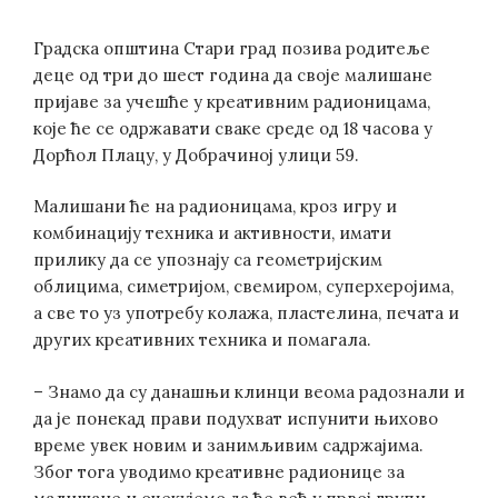
Градска општина Стари град позива родитеље
деце од три до шест година да своје малишане
пријаве за учешће у креативним радионицама,
које ће се одржавати сваке среде од 18 часова у
Дорћол Плацу, у Добрачиној улици 59.
Малишани ће на радионицама, кроз игру и
комбинацију техника и активности, имати
прилику да се упознају са геометријским
облицима, симетријом, свемиром, суперхеројима,
а све то уз употребу колажа, пластелина, печата и
других креативних техника и помагала.
– Знамо да су данашњи клинци веома радознали и
да је понекад прави подухват испунити њихово
време увек новим и занимљивим садржајима.
Због тога уводимо креативне радионице за