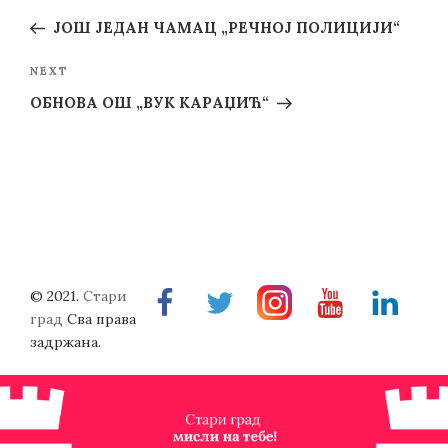
navigation
Post
ЈОШ ЈЕДАН ЧАМАЦ „РЕЧНОЈ ПОЛИЦИЈИ“
Next
NEXT
Post
OБНОВА ОШ „ВУК КАРАЏИЋ“
© 2021.
Стари
Facebook
Twitter
Instragram
Youtube
Linkedin
град
Сва права
задржана.