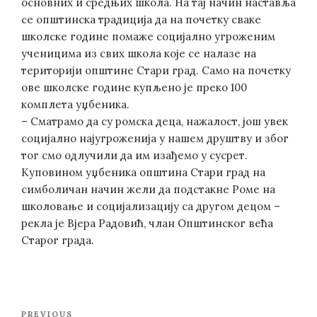
основних и средњих школа. На тај начин наставља
се општинска традиција да на почетку сваке
школске године помаже социјално угроженим
ученицима из свих школа које се налазе на
територији општине Стари град. Само на почетку
ове школске године купљено је преко 100
комплета уџбеника.
– Сматрамо да су ромска деца, нажалост, још увек
социјално најугроженија у нашем друштву и због
тог смо одлучили да им изађемо у сусрет.
Куповином уџбеника општина Стари град на
симболичан начин жели да подстакне Роме на
школовање и социјализацију са другом децом –
рекла је Вјера Радовић, члан Општинског већа
Старог града.
Post
Previous
PREVIOUS