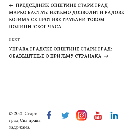
navigation
Post
ПРЕДСЕДНИК ОПШТИНЕ СТАРИ ГРАД
МАРКО БАСТАЋ: НЕЋЕМО ДОЗВОЛИТИ РАДОВЕ
КОЈИМА СЕ ПРОТИВЕ ГРАЂАНИ ТОКОМ
ПОЛИЦИЈСКОГ ЧАСА
Next
NEXT
Post
УПРАВА ГРАДСКЕ ОПШТИНЕ СТАРИ ГРАД:
ОБАВЕШТЕЊЕ О ПРИЈЕМУ СТРАНАКА
© 2021.
Стари
Facebook
Twitter
Instragram
Youtube
Linkedin
град
Сва права
задржана.