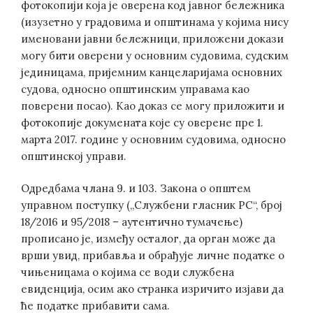
фотокопији која је оверена код јавног бележника
(изузетно у градовима и општинама у којима нису
именовани јавни бележници, приложени докази
могу бити оверени у основним судовима, судским
јединицама, пријемним канцеларијама основних
судова, односно општинским управама као
поверени посао). Као доказ се могу приложити и
фотокопије докумената које су оверене пре 1.
марта 2017. године у основним судовима, односно
општинскоj управи.
Одредбама члана 9. и 103. Закона о општем
управном поступку („Службени гласник РС“, број
18/2016 и 95/2018 – аутентично тумачење)
прописано је, између осталог, да орган може да
врши увид, прибавља и обрађује личне податке о
чињеницама о којима се води службена
евиденција, осим ако странка изричито изјави да
ће податке прибавити сама.