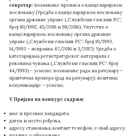
секретар
:
познавање прописа о канцеларијском
пословању (Уредба о канцеларијском пословању
органа државне управе („Службени гласник РС“,
број 80/1992, 45/2016 и 98/2016); Упутство о
канцеларијском пословању органа државне
управе („Службени гласник РС“, број 10/1993,
14/1993 – исправка, 67/2016 и 3/2017); Уредба о
категоријама регистратурског материјала с
роковима чувања („Службени гласник РС“, број
44/1993) – усмено; познавање рада на рачунару –
практична провера (рад на рачунару); вештина
комуникације – усмено.
V
Пријава на конкурс садржи
:
име и презиме кандидата,
датум и место рођења,
адресу становања, контакт телефон, e-mail адресу,
податке о образовању,