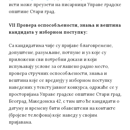
исти може преузети на писарници Управе градске
општине Стари град.
VII Провера оспособљености, знања и вештина
кандидата у изборном поступку:
Са кандидатима чије су пријаве благовремене,
допуштене, разумљиве, потпуне и уз које су
приложени сви потребни докази и који
испуњавају услове за оглашено радно место,
провера стручних оспособљености, знања и
вештина које се вреднују у изборном поступку
наведених у тексту јавног конкурса, одржаће се у
просторијама Управе градске општине Стари град,
Београд, Македонска 42, с тим што ће кандидати о
датуму и времену бити обавештени на контакте
(бројеве телефона) које наведу у својим
пријавама.