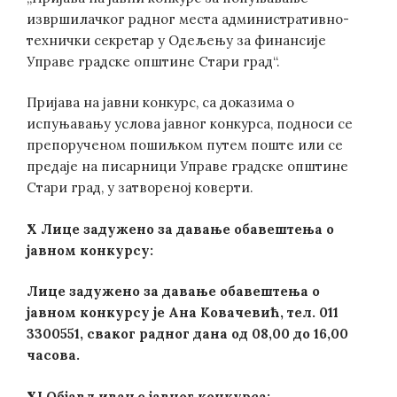
извршилачког радног места административно-
технички секретар у Одељењу за финансије
Управе градске општине Стари град“.
Пријава на јавни конкурс, са доказима о
испуњавању услова јавног конкурса, подноси се
препорученом пошиљком путем поште или се
предаје на писарници Управе градске општине
Стари град, у затвореној коверти.
X
Лице задужено за давање обавештења о
јавном конкурсу:
Лице задужено за давање обавештења о
јавном конкурсу је Ана Ковачевић, тел. 011
3300551, сваког радног дана од 08,00 до 16,00
часова.
XI
Објављивање јавног конкурса: