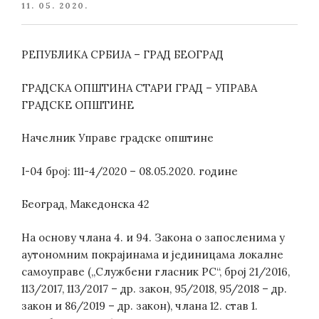
POSTED
11. 05. 2020.
ON
РЕПУБЛИКА СРБИЈА – ГРАД БЕОГРАД
ГРАДСКА ОПШТИНА СТАРИ ГРАД – УПРАВА
ГРАДСКЕ ОПШТИНЕ
Начелник Управе градске општине
I-04 број: 111-4/2020 – 08.05.2020. године
Београд, Македонска 42
На основу члана 4. и 94. Закона о запосленима у
аутономним покрајинама и јединицама локалне
самоуправе („Службени гласник РС“, број 21/2016,
113/2017, 113/2017 – др. закон, 95/2018, 95/2018 – др.
закон и 86/2019 – др. закон), члана 12. став 1.