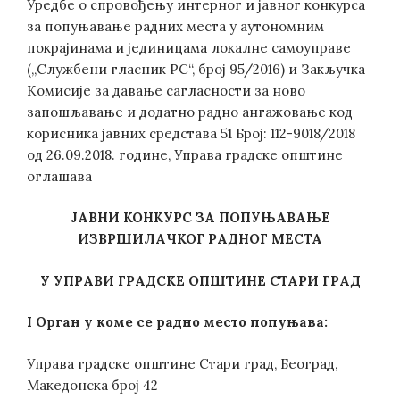
Уредбе о спровођењу интерног и јавног конкурса
за попуњавање радних места у аутономним
покрајинама и јединицама локалне самоуправе
(„Службени гласник РС“, број 95/2016) и Закључка
Комисије за давање сагласности за ново
запошљавање и додатно радно ангажовање код
корисника јавних средстава 51 Број: 112-9018/2018
од 26.09.2018. године, Управа градске општине
оглашава
ЈАВНИ КОНКУРС
ЗА ПОПУЊАВАЊЕ
ИЗВРШИЛАЧКОГ РАДНОГ МЕСТА
У УПРАВИ ГРАДСКЕ ОПШТИНЕ СТАРИ ГРАД
I
Орган у коме се радно место попуњава:
Управа градске општине Стари град, Београд,
Македонска број 42