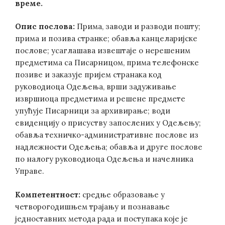
време.
Опис послова:
Прима, заводи и разводи пошту;
прима и позива странке; обавља канцеларијске
послове; усаглашава извештаје о нерешеним
предметима са Писарницом, прима телефонске
позиве и заказује пријем странака код
руководиоца Одељења, врши задуживање
извршиоца предметима и решене предмете
упућује Писарници за архивирање; води
евиденцију о присуству запослених у Одељењу;
обавља техничко-административне послове из
надлежности Одељења; обавља и друге послове
по налогу руководиоца Одељења и начелника
Управе.
Компетентност:
средње образовање у
четворогодишњем трајању и познавање
једноставних метода рада и поступака које је