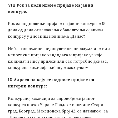
VIII
Рок за подношење пријаве на јавни
конкурс:
Рок за подношење пријаве на јавни конкурс је 15
дана од дана оглашавања обавештења о јавном
конкурсу у дневним новинама „Данас“.
Неблаговремене, недопуштене, неразумљиве или
непотпуне пријаве кандидата и пријаве уз које
кандидати нису приложили све потребне доказе,
конкурсна комисија одбацује закључком.
IX
Адреса на коју се подносе пријаве на
интерни конкурс:
Конкурсној комисији за спровођење јавног
конкурса преко Управе Градске општине Стари
град, Београд, Македонска број 42, са назнаком: за
„Пријава на јавни конкурс за попуњавање