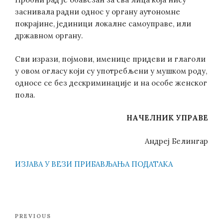
заснивала радни однос у органу аутономне
покрајине, јединици локалне самоуправе, или
државном органу.
Сви изрази, појмови, именице придеви и глаголи
у овом огласу који су употребљени у мушком роду,
односе се без дескриминације и на особе женског
пола.
НАЧЕЛНИК УПРАВЕ
Андреј Белингар
ИЗЈАВА У ВЕЗИ ПРИБАВЉАЊА ПОДАТАКА
Post
Previous
PREVIOUS