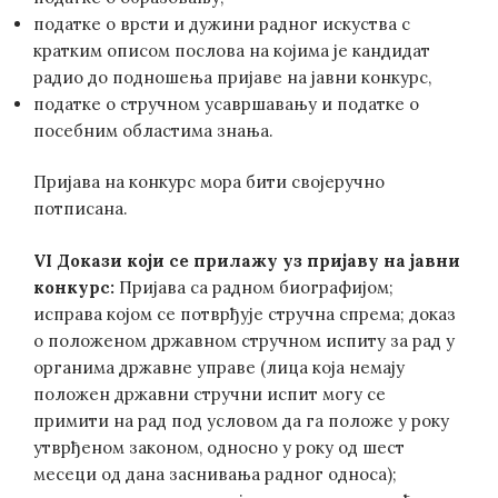
податке о врсти и дужини радног искуства с
кратким описом послова на којима је кандидат
радио до подношења пријаве на јавни конкурс,
податке о стручном усавршавању и податке о
посебним областима знања.
Пријава на конкурс мора бити својеручно
потписана.
VI
Докази који се прилажу уз пријаву на јавни
конкурс:
Пријава са радном биографијом;
исправа којом се потврђује стручна спрема; доказ
о положеном државном стручном испиту за рад у
органима државне управе (лица која немају
положен државни стручни испит могу се
примити на рад под условом да га положе у року
утврђеном законом, односно у року од шест
месеци од дана заснивања радног односа);