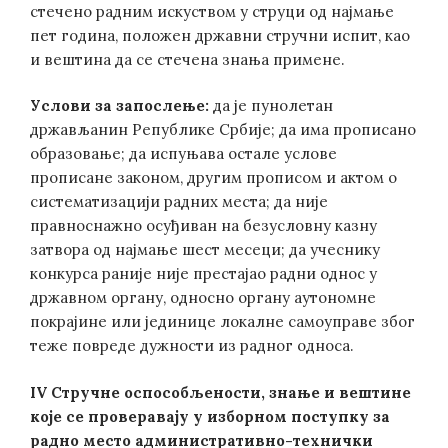
стечено радним искуством у струци од најмање
пет година, положен државни стручни испит, као
и вештина да се стечена знања примене.
Услови за запослење:
да је пунолетан
држављанин Републике Србије; да има прописано
образовање; да испуњава остале услове
прописане законом, другим прописом и актом о
систематизацији радних места; да није
правноснажно осуђиван на безусловну казну
затвора од најмање шест месеци; да учеснику
конкурса раније није престајао радни однос у
државном органу, односно органу аутономне
покрајине или јединице локалне самоуправе због
теже повреде дужности из радног односа.
IV Стручне оспособљености, знање и вештине
које се проверавају у изборном поступку за
раднo местo
административно-технички