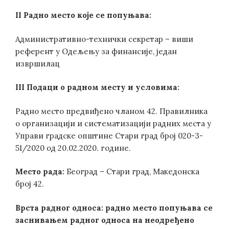
II
Радно место које се попуњава:
Административно-технички секретар – виши
референт у Одељењу за финансије, један
извршилац
III
Подаци о радном месту и условима:
Радно место предвиђено чланом 42. Правилника
о организацији и систематизацији радних места у
Управи градске општине Стари град број 020-3-
51/2020 од 20.02.2020. године.
Место рада:
Београд – Стари град, Македонска
број 42.
Врста радног односа:
радно место попуњава се
заснивањем радног односа на неодређено