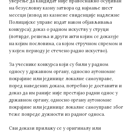
уверење да кандидат није правоснажно осуђиван
на безусловну казну затвора од најмање шест
месеци (извод из казнене евиденције надлежне
Полицијске управе издат након објављивања
конкурса); доказ о радном искуству у струци
(потврде, решења и други акти којим се доказује
на којим пословима, са којом стручном спремом и
у којем периоду је стечено радно искуство).
За учеснике конкурса који су били у радном
односу у државном органу, односно аутономне
покрајине или јединице локалне самоуправе,
поред наведених доказа, потребно је доставити и
доказ да им раније није престајао радни однос у
државном органу, односно органу аутономне
покрајине или јединице локалне самоуправе због
теже повреде дужности из радног односа.
Сви докази прилажу се у оригиналу или