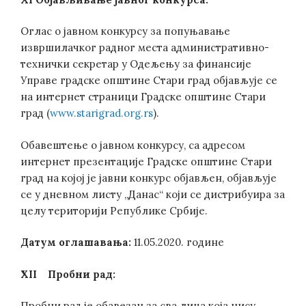
Оглас о јавном конкурсу за попуњавање
извршилачког радног места административно-
технички секретар у Одељењу за финансије
Управе градске општине Стари град објављује се
на интернет страници Градске општине Стари
град (
www.starigrad.org.rs
).
Обавештење о јавном конкурсу, са адресом
интернет презентације Градске општине Стари
град на којој је јавни конкурс објављен, објављује
се у дневном листу „Данас“ који се дистрибуира за
целу територији Републике Србије.
Датум оглашавања:
11.05.2020. године
XII
Пробни рад:
Пробни рад је обавезан за сва лица која нису