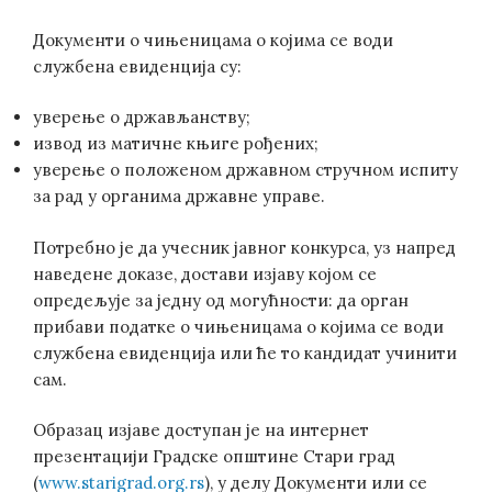
Документи о чињеницама о којима се води
службена евиденција су:
уверење о држављанству;
извод из матичне књиге рођених;
уверење о положеном државном стручном испиту
за рад у органима државне управе.
Потребно је да учесник јавног конкурса, уз напред
наведене доказе, достави изјаву којом се
опредељује за једну од могућности: да орган
прибави податке о чињеницама о којима се води
службена евиденција или ће то кандидат учинити
сам.
Образац изјаве доступан је на интернет
презентацији Градске општине Стари град
(
www.starigrad.org.rs
), у делу Документи или се