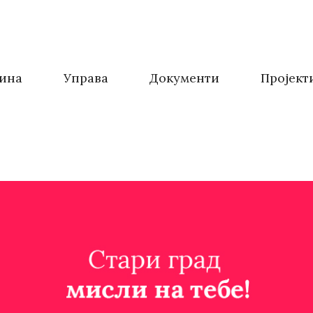
ина
Управа
Документи
Пројект