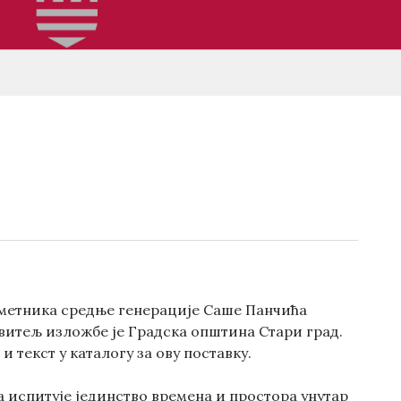
 уметника средње генерације Саше Панчића
ровитељ изложбе је Градска општина Стари град.
 текст у каталогу за ову поставку.
а испитује јединство времена и простора унутар