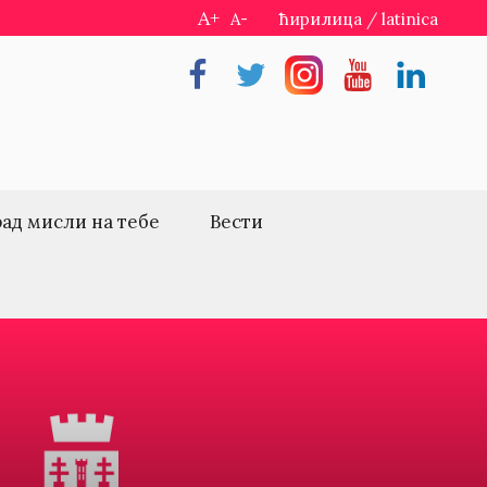
A+
A-
ћирилица
/
latinica
Facebook
Twitter
Instragram
Youtube
Linkedin
рад мисли на тебе
Вести