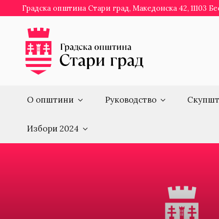
Skip
Градска општина Стари град, Македонска 42, 11103 Б
to
content
О општини
Руководство
Скупшт
Избори 2024