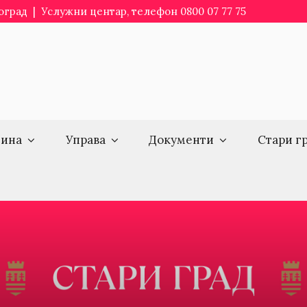
еоград | Услужни центар, телефон 0800 07 77 75
ина
Управа
Документи
Стари г