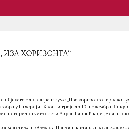
„ИЗА ХОРИЗОНТА“
и објеката од папира и гуме „Иза хоризонта“ српског
октобра у Галерији „Хаос“ и траје до 19. новембра. Пок
ио историчар уметности Зоран Гаврић који је сачинио и
ријом цртежа и објеката Панчић наставља да ликовно д