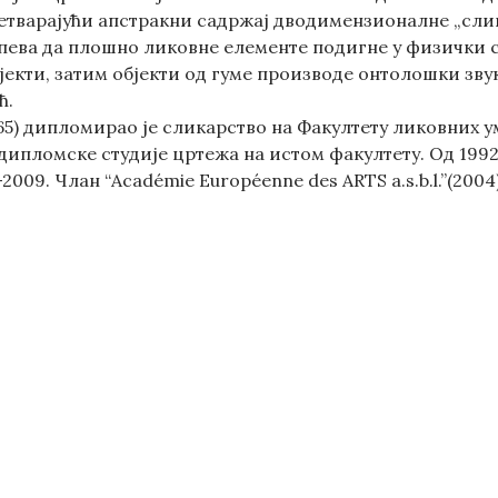
ретварајући апстракни садржај дводимензионалне „сли
спева да плошно ликовне елементе подигне у физички с
јекти, затим објекти од гуме производе онтолошки зву
ћ.
5) дипломирао је сликарство на Факултету ликовних уме
ипломске студије цртежа на истом факултету. Од 1992. 
2009. Члан “Académie Européenne des ARTS a.s.b.l.”(200