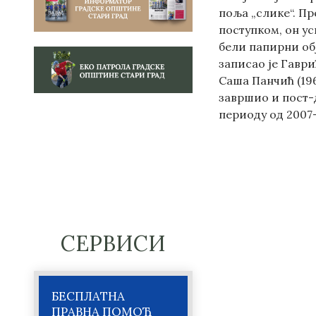
поља „слике“. П
поступком, он у
бели папирни об
записао је Гаври
Саша Панчић (196
завршио и пост-д
периоду од 2007-
СЕРВИСИ
БЕСПЛАТНА
ПРАВНА ПОМОЋ