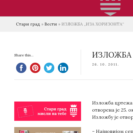
Стари град
»
Вести
»
ИЗЛОЖБА „ИЗА ХОРИЗОНТА“
ИЗЛОЖБА 
Share this...
POSTED
26. 10. 2011.
ON
Изложба цртежа 
отворена је 25. 
Изложбу је отвор
– Најновијом се