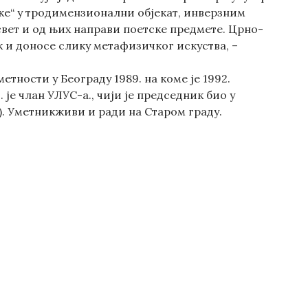
ке“ у тродимензионални објекат, инверзним
вет и од њих направи поетске предмете. Црно-
к и доносе слику метафизичког искуства, –
тности у Београду 1989. на коме је 1992.
је члан УЛУС-а., чији је председник био у
4). Уметникживи и ради на Старом граду.