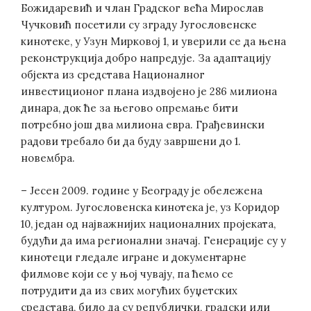
Божидаревић и члан Градског већа Мирослав
Чучковић посетили су зграду Југословенске
кинотеке, у Узун Мирковој 1, и уверили се да њена
реконструкција добро напредује. За адаптацију
објекта из средстава Националног
инвестиционог плана издвојено је 286 милиона
динара, док ће за његово опремање бити
потребно још два милиона евра. Грађевински
радови требало би да буду завршени до 1.
новембра.
– Јесен 2009. године у Београду је обележена
културом. Југословенска кинотека је, уз Коридор
10, један од најважнијих националних пројеката,
будући да има регионални значај. Генерације су у
кинотеци гледале игране и документарне
филмове који се у њој чувају, па ћемо се
потрудити да из свих могућих буџетских
средстава, било да су републички, градски или