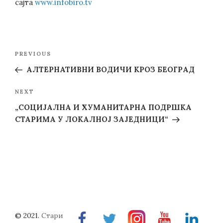
сајта
www.infobiro.tv
Post
Previous
PREVIOUS
navigation
Post
АЛТЕРНАТИВНИ ВОДИЧИ КРОЗ БЕОГРАД
Next
NEXT
Post
„СОЦИЈАЛНА И ХУМАНИТАРНА ПОДРШКА
СТАРИМА У ЛОКАЛНОЈ ЗАЈЕДНИЦИ“
© 2021.
Стари
Facebook
Twitter
Instragram
Youtube
Linkedin