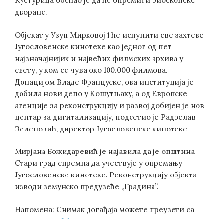
Кустурица обећао је да ће опремити биоскопске
дворане.
Објекат у Узун Мирковој 1 ће испунити све захтеве
Југословенске кинотеке као једног од пет
најзначајнијих и највећих филмских архива у
свету, у ком се чува око 100.000 филмова.
Донацијом Владе Француске, ова институција је
добила нови депо у Кошутњаку, а од Европске
агенције за реконструкцију и развој добијен је нов
центар за дигитализацију, подсетио је Радослав
Зеленовић, директор Југословенске кинотеке.
Мирјана Божидаревић је најавила да је општина
Стари град спремна да учествује у опремању
Југословенске кинотеке. Реконструкцију објекта
изводи земунско предузеће „Градина”.
Напомена: Снимак догађаја можете преузети са