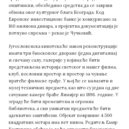
општински, обезбедимо средства да се заврши
обнова овог културног блага Београда. Код
Европске инвестиционе банке је конкурисано за
160 милиона динара, а пројектна документација је
потпуно спремна – рекао је Чучковић.
Југословенска кинотека ће након реконструкције
имати три биоскопске дворане (једна дигитална)
и свечану салу, галерије у којима ће бити
представљена историја светског и нашег филма,
клуб, пословни простор и простор за чување
пратеће филмске грађе. У њој ће се налазити и
музеј техничких предмета, као што су једна од две
сачуване камере браће Лимијер из 1896. године. У
зграду ће бити премештена и огромна
библиотека, а сви уникатни предмети ће бити
адекватно заштићени. Објекат површине 4.500
квадратних метара има пет нивоа. Редитељ Емир