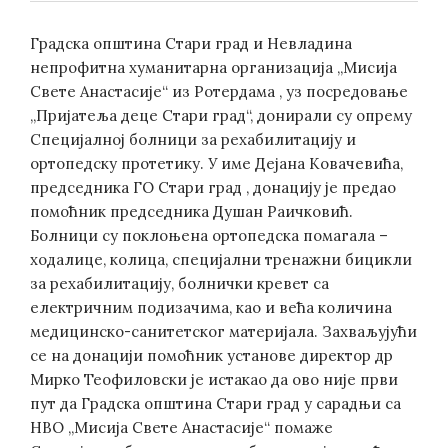
Градска општина Стари град и Невладина
непрофитна хуманитарна организација „Мисија
Свете Анастасије“ из Ротердама , уз посредовање
„Пријатеља деце Стари град“, донирали су опрему
Специјалној болници за рехабилитацију и
ортопедску протетику. У име Дејана Ковачевића,
председника ГО Стари град , донацију је предао
помоћник председника Душан Раичковић.
Болници су поклоњена ортопедска помагала –
ходалице, колица, специјални тренажни бицикли
за рехабилитацију, болнички кревет са
електричним подизачима, као и већа количина
медицинско-санитетског материјала. Захваљујући
се на донацији помоћник установе директор др
Мирко Теофиловски је истакао да ово није први
пут да Градска општина Стари град у сарадњи са
НВО „Мисија Свете Анастасије“ помаже