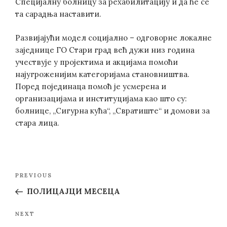
Специјалну болницу за рехабилитацију и да ће се
та сарадња наставити.
Развијајући модел социјално – одговорне локалне
заједнице ГО Стари град већ дужи низ година
учествује у пројектима и акцијама помоћи
најугроженијим категоријама становништва.
Поред појединаца помоћ је усмерена и
организацијама и институцијама као што су:
болнице, „Сигурна кућа“, „Свратиште“ и домови за
стара лица.
Post
Previous
PREVIOUS
navigation
Post
ПОЛИЦАЈЦИ МЕСЕЦА
Next
NEXT