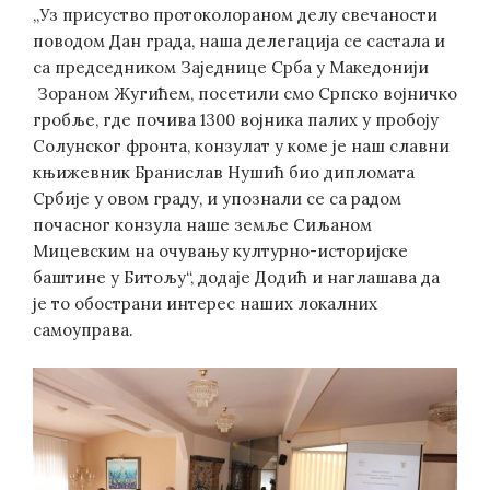
„Уз присуство протоколораном делу свечаности
поводом Дан града, наша делегација се састала и
са председником Заједнице Срба у Македонији
Зораном Жугићем, посетили смо Српско војничко
гробље, где почива 1300 војника палих у пробоју
Солунског фронта, конзулат у коме је наш славни
књижевник Бранислав Нушић био дипломата
Србије у овом граду, и упознали се са радом
почасног конзула наше земље Сиљаном
Мицевским на очувању културно-историјске
баштине у Битољу“, додаје Додић и наглашава да
је то обострани интерес наших локалних
самоуправа.