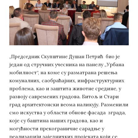
је
„Председник Скупштине Душан Петрић био
један од стручних учесника на панелу „Урбана
мобилност“, на коме су разматрана решења
комуналних, саобраћајних, инфраструктурних
проблема, као и заштитa животне средине, у
развоју савремених градова. Битољ и Стари
град архитектонски веома наликују. Разменили
смо искуства у области обнове фасада зграда,
које су баштина наших градова, као и
могућности прекограничне сарадње у
реализацији заједничких пројеката који се