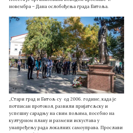
новембра – Дана ослобођења града Битоља.
„Стари град и Битољ су од 2006. године, када је
потписан протокол, развили пријатељску и
успешну сарадњу на свим пољима, посебно на
културном плану и размени искустава у
унапређењу рада локалних самоуправа. Прослави