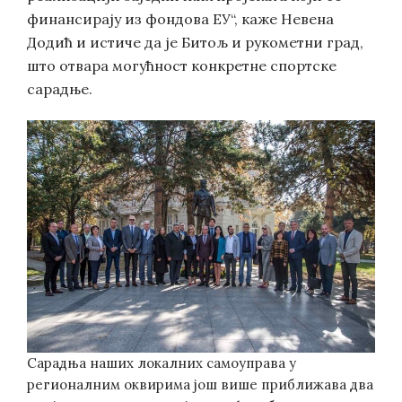
финансирају из фондова ЕУ“, каже Невена
Додић и истиче да је Битољ и рукометни град,
што отвара могућност конкретне спортске
сарадње.
Сарадња наших локалних самоуправа у
регионалним оквирима још више приближава два