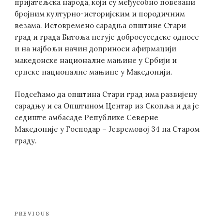
пријатељска народа, који су међусобно повезани
бројним културно-историјским и породичним
везама. Истовремено сарадња општине Стари
град и града Битоља негује добросуседске односе
и на најбољи начин доприноси афирмацији
македонске националне мањине у Србији и
српске националне мањине у Македонији.
Подсећамо да општина Стари град има развијену
сарадњу и са Oпштином Центар из Скопља и да је
седиште амбасаде Републике Северне
Македоније у Господар – Јевремовој 34 на Старом
граду.
Post
Previous
PREVIOUS