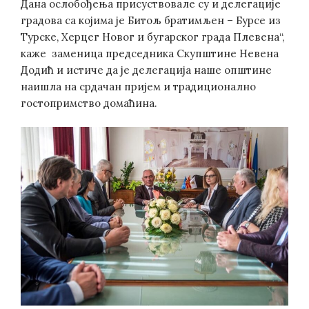
Дана ослобођења присуствовале су и делегације
градова са којима је Битољ братимљен – Бурсе из
Турске, Херцег Новог и бугарског града Плевена“,
каже заменица председника Скупштине Невена
Додић и истиче да је делегација наше општине
наишла на срдачан пријем и традиционално
гостопримство домаћина.