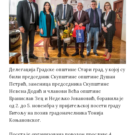
Делегација Градске oпштине Стари град, у којој су
били председник Скупштине општине Душан
Петрић, заменица председника Скупштине
Невена Додић и чланови Већа општине
Бранислав Зец и Недељко Јовановић, боравила је
од 2. до 5. новембра у пријатељској посети граду
Битољу на позив градоначелника Тонија
Коњановског.
Посета је организована поводом прославе 4.