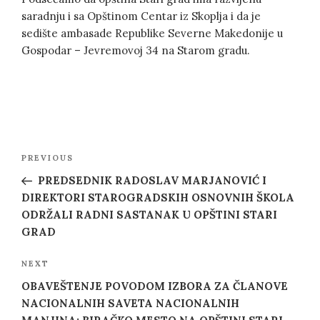
saradnju i sa Opštinom Centar iz Skoplja i da je
sedište ambasade Republike Severne Makedonije u
Gospodar – Jevremovoj 34 na Starom gradu.
Post
Previous
PREVIOUS
navigation
Post
PREDSEDNIK RADOSLAV MARJANOVIĆ I
DIREKTORI STAROGRADSKIH OSNOVNIH ŠKOLA
ODRŽALI RADNI SASTANAK U OPŠTINI STARI
GRAD
Next
NEXT
Post
OBAVEŠTENJE POVODOM IZBORA ZA ČLANOVE
NACIONALNIH SAVETA NACIONALNIH