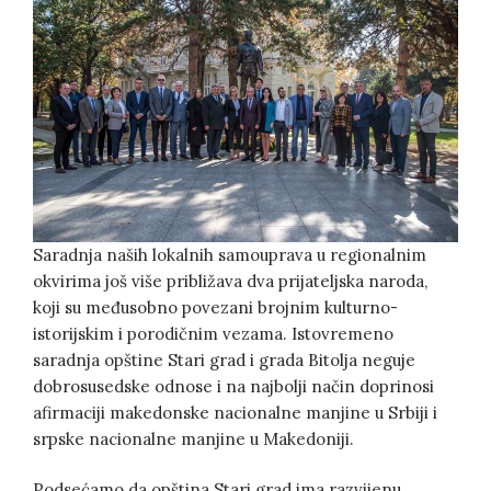
Saradnja naših lokalnih samouprava u regionalnim
okvirima još više približava dva prijateljska naroda,
koji su međusobno povezani brojnim kulturno-
istorijskim i porodičnim vezama. Istovremeno
saradnja opštine Stari grad i grada Bitolja neguje
dobrosusedske odnose i na najbolji način doprinosi
afirmaciji makedonske nacionalne manjine u Srbiji i
srpske nacionalne manjine u Makedoniji.
Podsećamo da opština Stari grad ima razvijenu