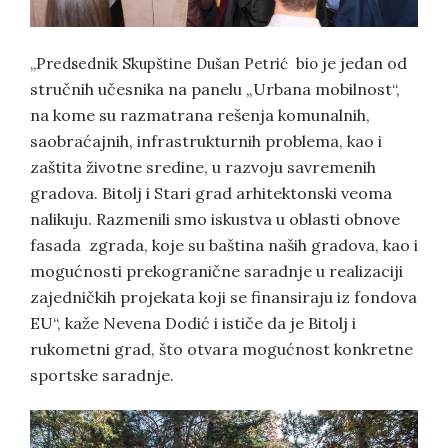
je
jedan od
„Predsednik Skupštine Dušan Petrić bio
stručnih učesnika na panelu „Urbana mobilnost“,
na kome su razmatrana rešenja komunalnih,
saobraćajnih, infrastrukturnih problema, kao i
zaštita životne sredine, u razvoju savremenih
gradova. Bitolj i Stari grad arhitektonski veoma
nalikuju. Razmenili smo iskustva u oblasti obnove
fasada zgrada, koje su baština naših gradova, kao i
mogućnosti prekogranične saradnje u realizaciji
zajedničkih projekata koji se finansiraju iz fondova
EU“, kaže Nevena Dodić i ističe da je Bitolj i
rukometni grad, što otvara mogućnost konkretne
sportske saradnje.