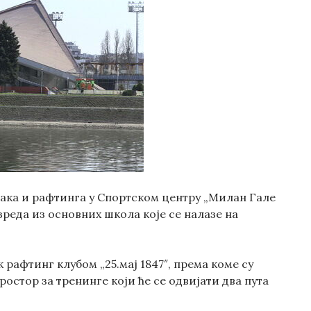
јака и рафтинга у Спортском центру „Милан Гале
реда из основних школа које се налазе на
рафтинг клубом „25.мај 1847″, према коме су
стор за тренинге који ће се одвијати два пута