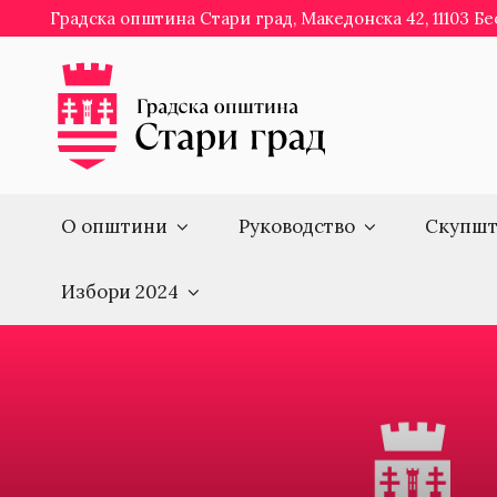
Skip
Градска општина Стари град, Македонска 42, 11103 Б
to
content
О општини
Руководство
Скупшт
Избори 2024