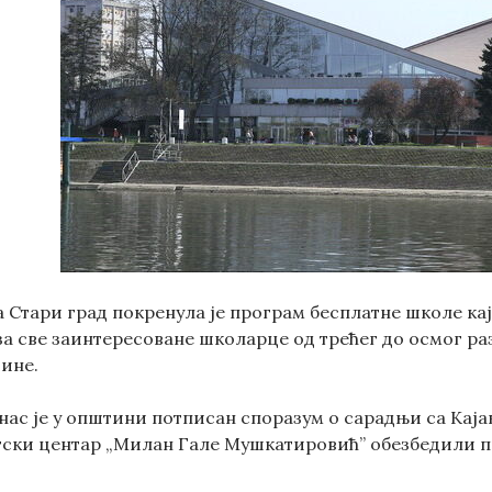
 Стари град покренула је програм бесплатне школе ка
а све заинтересоване школарце од трећег до осмог раз
ине.
ас је у општини потписан споразум о сарадњи са Кајак 
ски центар „Милан Гале Мушкатировић” обезбедили про