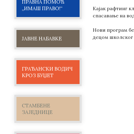
ПРАВНА ПОМОЋ
„ИМАШ ПРАВО!“
Кајак рафтинг кл
спасавање на во
Нови програм бе
децом школског 
ЈАВНЕ НАБАВКЕ
ГРАЂАНСКИ ВОДИЧ
КРОЗ БУЏЕТ
СТАМБЕНЕ
ЗАЈЕДНИЦЕ