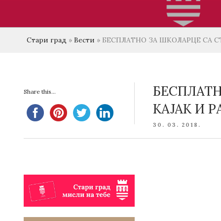
Стари град
»
Вести
»
БЕСПЛАТНО ЗА ШКОЛАРЦЕ СА СТ
БЕСПЛАТН
Share this...
КАЈАК И Р
POSTED
30. 03. 2018.
ON