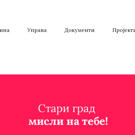
ина
Управа
Документи
Пројект