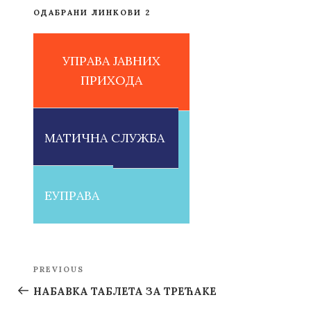
ОДАБРАНИ ЛИНКОВИ 2
УПРАВА ЈАВНИХ
ПРИХОДА
МАТИЧНА СЛУЖБА
ЕУПРАВА
Post
PREVIOUS
Previous
navigation
Post
НАБАВКА ТАБЛЕТА ЗА ТРЕЋАКЕ