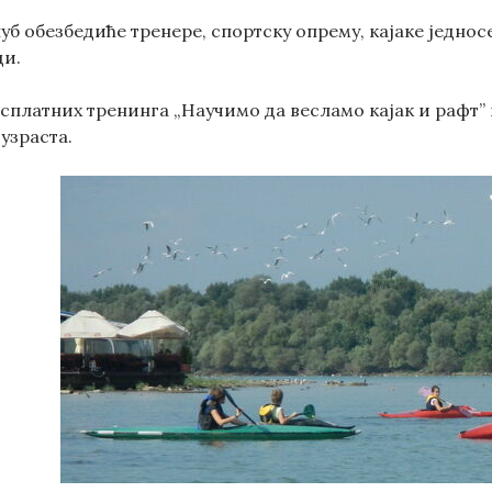
уб обезбедиће тренере, спортску опрему, кајаке једносе
ди.
сплатних тренинга „Научимо да весламо кајак и рафт”
узраста.