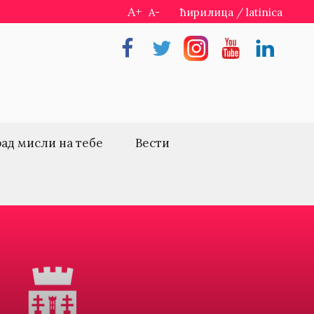
A+
A-
ћирилица
/
latinica
Facebook
Twitter
Instragram
Youtube
Linkedin
рад мисли на тебе
Вести