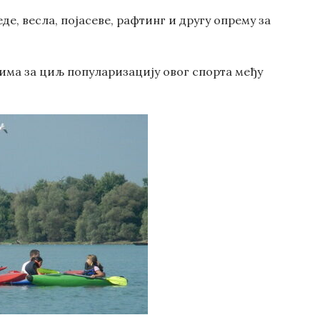
де, весла, појасеве, рафтинг и другу опрему за
 има за циљ популаризацију овог спорта међу