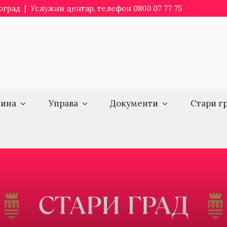
еоград | Услужни центар, телефон 0800 07 77 75
ина
Управа
Документи
Стари г