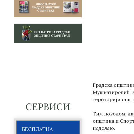
Градска општина
Мушкатировић” з
територији општ
СЕРВИСИ
Тим поводом, дан
општина и Спорт
недељно.
БЕСПЛАТНА