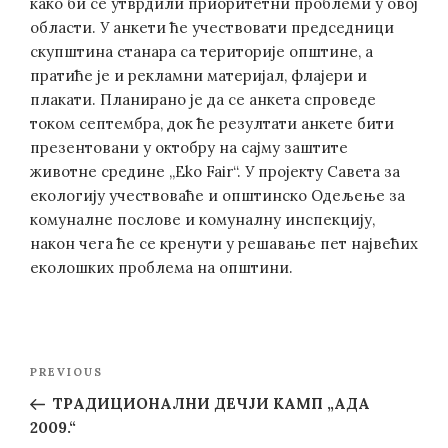
како би се утврдили приоритетни проблеми у овој
области. У анкети ће учествовати председници
скупштина станара са територије општине, а
пратиће је и рекламни материјал, флајери и
плакати. Планирано је да се анкета спроведе
током септембра, док ће резултати анкете бити
презентовани у октобру на сајму заштите
животне средине „Eko Fair“. У пројекту Савета за
екологију учествоваће и општинско Одељење за
комуналне послове и комуналну инспекцију,
након чега ће се кренути у решавање пет највећих
еколошких проблема на општини.
Post
Previous
PREVIOUS
navigation
Post
ТРАДИЦИОНАЛНИ ДЕЧЈИ КАМП „АДА
2009.“