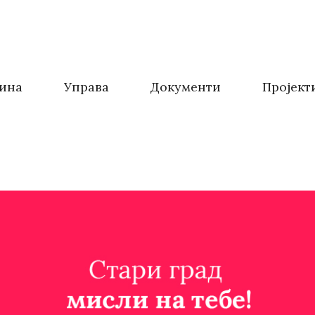
ина
Управа
Документи
Пројект