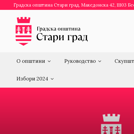
Skip
Градска општина Стари град, Македонска 42, 11103 Б
to
content
О општини
Руководство
Скупшт
Избори 2024