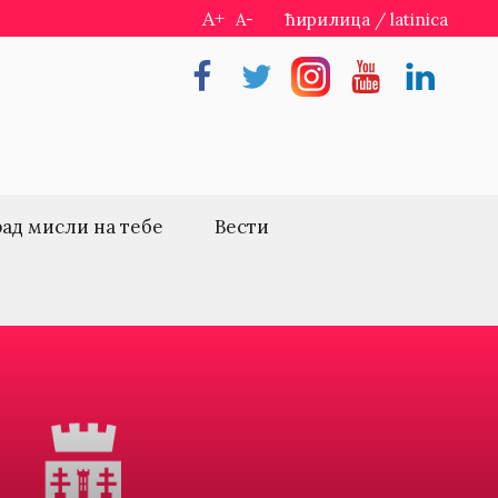
A+
A-
ћирилица
/
latinica
Facebook
Twitter
Instragram
Youtube
Linkedin
рад мисли на тебе
Вести