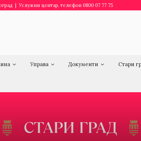
еоград | Услужни центар, телефон 0800 07 77 75
ина
Управа
Документи
Стари г