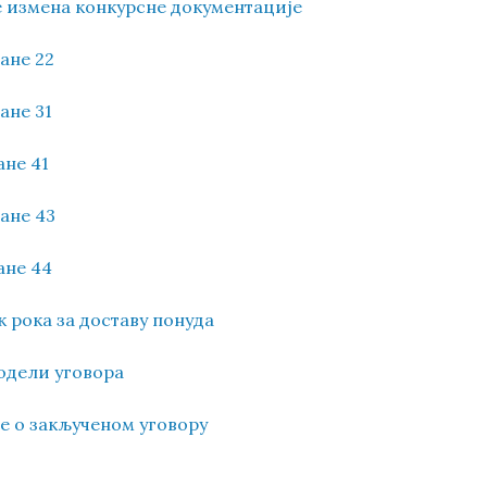
е измена конкурсне документације
ране 22
ане 31
ане 41
ране 43
ане 44
к рока за доставу понуда
додели уговора
ње о закљученом уговору