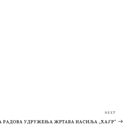
NEXT
Next
Post
 РАДОВА УДРУЖЕЊА ЖРТАВА НАСИЉА „ХАЈ’Р”