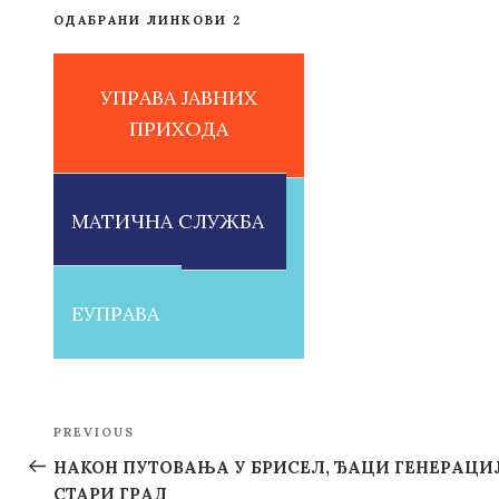
ОДАБРАНИ ЛИНКОВИ 2
УПРАВА ЈАВНИХ
ПРИХОДА
МАТИЧНА СЛУЖБА
ЕУПРАВА
Post
PREVIOUS
Previous
navigation
Post
НАКОН ПУТОВАЊА У БРИСЕЛ, ЂАЦИ ГЕНЕРАЦ
СТАРИ ГРАД