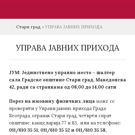
Стари град
»
УПРАВА ЈАВНИХ ПРИХОДА
УПРАВА ЈАВНИХ ПРИХОДА
ЈУМ: Јединствено управно место – шалтер
сала Градске општине Стари град,
Македонска
42, ради са
странкама од 08,00 до 14,00 сати
Порез на имовину физичких лица
може се
проверити у Управи јавних прихода Града
Београда, огранак Стари град, четврти спрат
општине, канцеларија 77 и 83, или на телефонe:
011/610 35 51, 011/610 35 52 и 011/610 35 58,