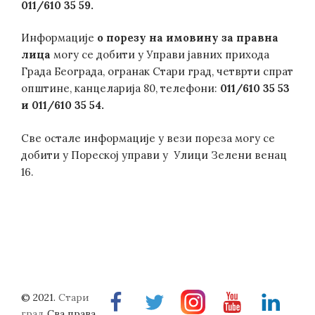
011/610 35 59.
Информације
о порезу на имовину за правна
лица
могу се добити у Управи јавних прихода
Града Београда, огранак Стари град, четврти спрат
општине, канцеларија 80, телефони:
011/610 35 53
и 011/610 35 54.
Све остале информације у вези пореза могу се
добити у Пореској управи у Улици Зелени венац
16.
© 2021.
Стари
Facebook
Twitter
Instragram
Youtube
Linkedin
град
Сва права