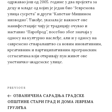
одржавао још од 2005. године у два пројекта за
децу и младе од којих је један био “Јевремова
улица сусрета” и други “Капетан-Мишином
низводно”. Такође, указала је важност ове
манифестације чију је традицију очувао и
наставио “Пароброд”, посебно због значаја у
односу на културно наслеђе, али и у односу на
савремено стваралаштво са новим иновативним,
креативним и партиципативним програмским
сегментима који откривају пун живот ове
уметничко-академске улице.
Post
Previous
PREVIOUS
navigation
Post
ОЗВАНИЧЕНА САРАДЊА ГРАДСКЕ
ОПШТИНЕ СТАРИ ГРАД И ДОМА ЈЕВРЕМА
ГРУЈИЋА