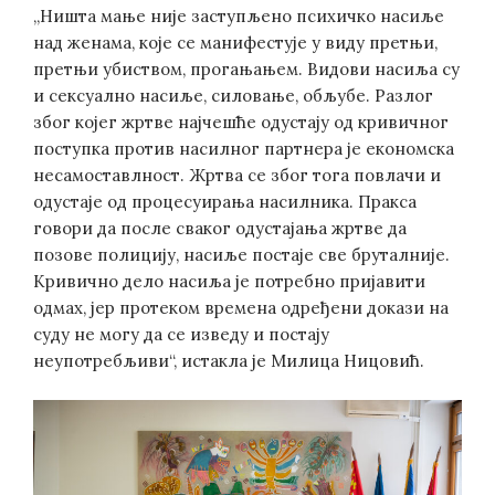
„Ништа мање није заступљено психичко насиље
над женама, које се манифестује у виду претњи,
претњи убиством, прогањањем. Видови насиља су
и сексуално насиље, силовање, обљубе. Разлог
због којег жртве најчешће одустају од кривичног
поступка против насилног партнера је економска
несамоставлност. Жртва се због тога повлачи и
одустаје од процесуирања насилника. Пракса
говори да после сваког одустајања жртве да
позове полицију, насиље постаје све бруталније.
Кривично дело насиља је потребно пријавити
одмах, јер протеком времена одређени докази на
суду не могу да се изведу и постају
неупотребљиви“, истакла је Милица Ницовић.