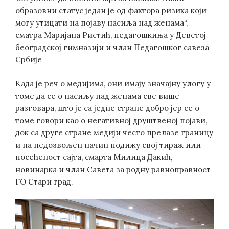
образовни статус један је од фактора ризика који
могу утицати на појаву насиља над женама“,
сматра Маријана Ристић, педагошкиња у Деветој
београдској гимназији и члан Педагошког савеза
Србије
Када је реч о медијима, они имају значајну улогу у
томе да се о насиљу над женама све више
разговара, што је са једне стране добро јер се о
томе говори као о негативној друштвеној појави,
док са друге стране медији често прелазе границу
и на недозвољен начин подижу свој тираж или
посећеност сајта, смарта Милица Дакић,
новинарка и члан Савета за родну равноправност
ГО Стари град.