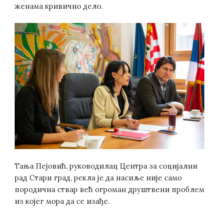
женама кривично дело.
Тања Пејовић, руководилац Центра за социјални
рад Стари град, рекла је да насиље није само
породична ствар већ огроман друштвени проблем
из којег мора да се изађе.