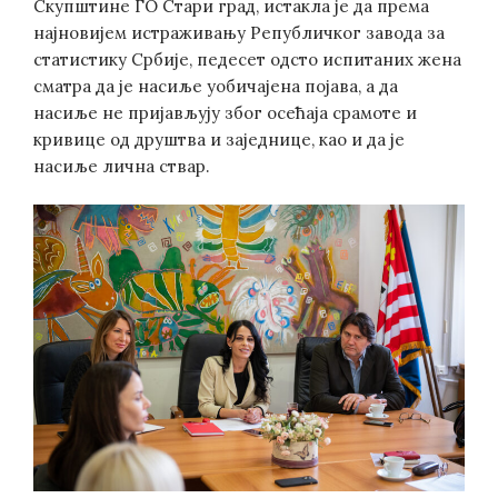
Скупштине ГО Стари град, истакла је да према
најновијем истраживању Републичког завода за
статистику Србије, педесет одсто испитаних жена
сматра да је насиље уобичајена појава, а да
насиље не пријављују због осећаја срамоте и
кривице од друштва и заједнице, као и да је
насиље лична ствар.