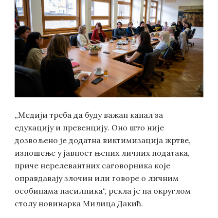
„Медији треба да буду важан канал за
едукацију и превенцију. Оно што није
дозвољено је додатна виктимизација жртве,
изношење у јавност њених личних података,
приче нерелевантних саговорника које
оправдавају злочин или говоре о личним
особинама насилника“, рекла је на округлом
столу новинарка Милица Дакић.