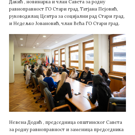
Дакић , новинарка и члан Савета за родну
равноправност ГО Стари град, Татјана Пејовић,
руководилац Центра за социјални рад Стари град,
и Недељко Јовановић, члан Већа ГО Стари град.
Невена Додић , председница општинског Савета
за родну равноправност и заменица председника