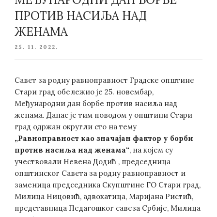
ПРОТИВ НАСИЉА НАД
ЖЕНАМА
POSTED
25. 11. 2022.
ON
Савет за родну равноправност Градске општине
Стари град обележио је 25. новембар,
Међународни дан борбе против насиља над
женама. Данас је тим поводом у општини Стари
град одржан округли сто на тему
„Равноправност као значајан фактор у борби
против насиља над женама“
, на којем су
учествовали Невена Додић , председница
општинског Савета за родну равноправност и
заменица председника Скупштине ГО Стари град,
Милица Ницовић, адвокатица, Маријана Ристић,
представница Педагошког савеза Србије, Милица