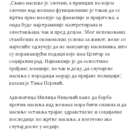
„Свако насиље је злочин, а принцип по којем
злочин над женама функционише је такав да се
жртва прво изолује од фамилије и пријатеља, а
онда буде најстрашније малтретирана и
злостављана, чак и пред децом. Због неповољних
стамбених и економских услова за живот, жене се
најчешће одлучују да не напуштају насилника, што
су поражавајући подаци које има Центар за
социјални рад. Најважније је да освестимо
грађане, комшије, па чак и децу, да случајеве
насиља у породици морају да пријаве полицији“,
казала је Тања Пејовић.
Адвокатица Милица Ницовић каже да борба
против насиља над женама мора бити снажна и да
насиље оставља трајне здравствене и социјалне
последице по жртве насиља, а поготово ако
случај доспе у медије.