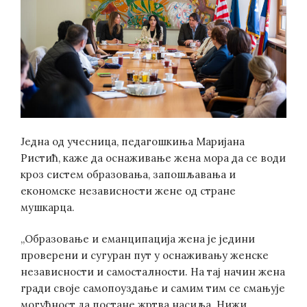
Једна од учесница, педагошкиња Маријана
Ристић, каже да оснаживање жена мора да се води
кроз систем образовања, запошљавања и
економске независности жене од стране
мушкарца.
„Образовање и еманципација жена је једини
проверени и сугуран пут у оснаживању женске
независности и самосталности. На тај начин жена
гради своје самопоуздање и самим тим се смањује
могућност да постане жртва насиља. Нижи