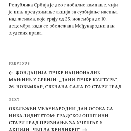
Република Србија је део глобалне кампање, чији
је циљ предузимање акција за сузбијање насиља
над женама, које трају од 25. новембра до 10.
децембра, када се обележава Међународни дан
људских права.
Post
Previous
PREVIOUS
navigation
Post
ФОНДАЦИЈА ГРЧКЕ НАЦИОНАЛНЕ
МАЊИНЕ У СРБИЈИ: „ДАНИ ГРЧКЕ КУЛТУРЕ”,
26. НОВЕМБАР, СВЕЧАНА САЛА ГО СТАРИ ГРАД
Next
NEXT
Post
ОБЕЛЕЖЕН МЕЂУНАРОДНИ ДАН ОСОБА СА
ИНВАЛИДИТЕТОМ: ГРАДСКОЈ ОПШТИНИ
СТАРИ ГРАД ПРИЗНАЊЕ ЗА УЧЕШЋЕ У
АКЦИЈИ „ЧЕП ЗА ХЕНДИКЕП“