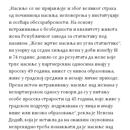
„Насиље се не пријављује и због великог страха
од починиоца насиља, неповерења у институције
и осећаја обесхрабрености. На основу
истраживања о безбедности и квалитету живота
жена Републичког завода за статистику под
називом „Жене жртве насиља из угла статистике“,
на узорку од седам хиљада жена у доби између 18
и 74 године, дошло се до резултата да жене које
трпе насиље у партнерским односима имају у
просеку 49 година, нижег су нивоа образовања,
живе у градској средини и немају личне приходе.
Према истом истраживању, насиље над женама у
непартнерском односу говори да су у питању
особе просека страрости од 45 година, које живе у
градском подручју, издржавана су лица и имају
више или високо образовање“, рекла је Невена
Додић, која је истакла да на оваквим скуповима
непрекидно треба понављати да је насиље над