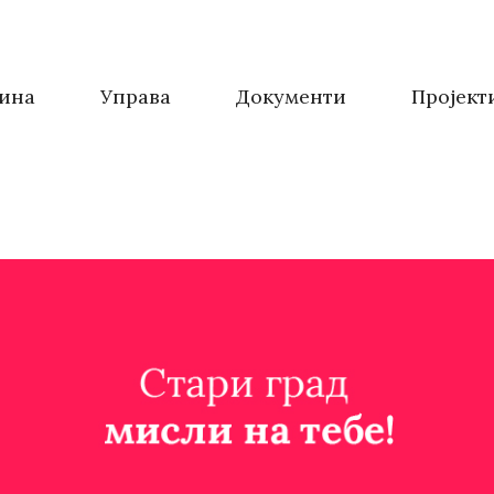
ина
Управа
Документи
Пројект