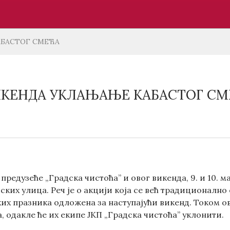
АБАСТОГ СМЕЋА
КЕНДА УКЛАЊАЊЕ КАБАСТОГ СМ
предузеће „Градска чистоћа” и овог викенда, 9. и 10. 
ских улица. Реч је о акцији која се већ традиционално
ких празника одложена за наступајући викенд. Током ов
, одакле ће их екипе ЈКП „Градска чистоћа” уклонити.