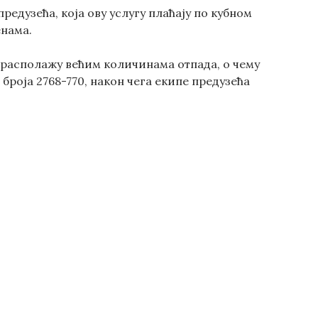
редузећа, која ову услугу плаћају по кубном
енама.
 располажу већим количинама отпада, о чему
роја 2768-770, након чега екипе предузећа