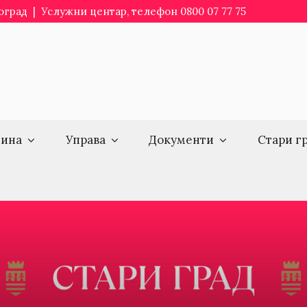
еоград | Услужни центар, телефон 0800 07 77 75
ина
Управа
Документи
Стари г