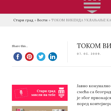
Стари град
»
Вести
»
ТОКОМ ВИКЕНДА УКЛАЊАЊЕ К
ТОКОМ ВИ
Share this...
POSTED
07. 05. 2009.
ON
Jавно комунално 
смећа са београд
је због првомајс
поред контејнера