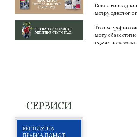
Бесплатно одноше
метру однетог о
Током трајања а
могу обавестити 
одмах излазе на 
СЕРВИСИ
БЕСПЛАТНА
ПРАВНА ПОМОЋ