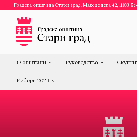
Skip
Градска општина Стари град, Македонска 42, 11103 Б
to
content
О општини
Руководство
Скупшт
Избори 2024