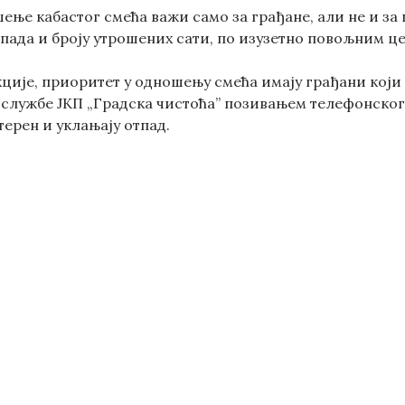
ње кабастог смећа важи само за грађане, али не и за п
тпада и броју утрошених сати, по изузетно повољним ц
кције, приоритет у одношењу смећа имају грађани који
службе ЈКП „Градска чистоћа” позивањем телефонског б
терен и уклањају отпад.