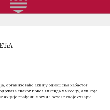
ЕЋА
маја, организоваће акцију одношења кабастог
 одржава сваког првог викенда у месецу, али која
е акције грађани могу да оставе своје ствари