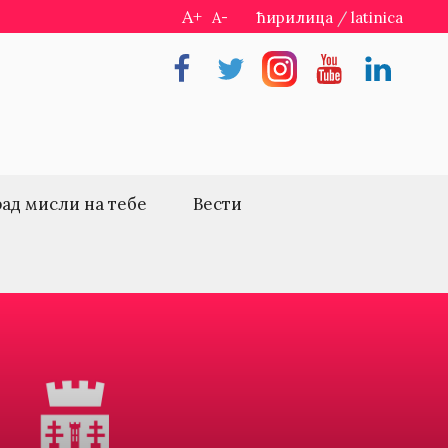
A+
A-
ћирилица
/
latinica
Facebook
Twitter
Instragram
Youtube
Linkedin
рад мисли на тебе
Вести