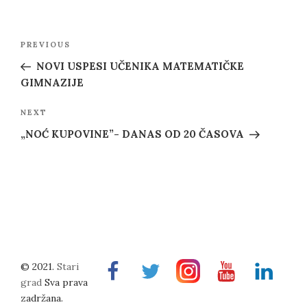
Post
Previous
PREVIOUS
navigation
Post
NOVI USPESI UČENIKA MATEMATIČKE
GIMNAZIJE
Next
NEXT
Post
„NOĆ KUPOVINE”- DANAS OD 20 ČASOVA
© 2021.
Stari
Facebook
Twitter
Instragram
Youtube
Linkedin
grad
Sva prava
zadržana.