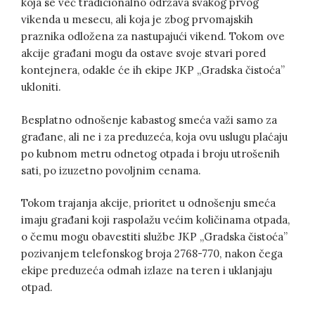
koja se već tradicionalno održava svakog prvog
vikenda u mesecu, ali koja je zbog prvomajskih
praznika odložena za nastupajući vikend. Tokom ove
akcije građani mogu da ostave svoje stvari pored
kontejnera, odakle će ih ekipe JKP „Gradska čistoća”
ukloniti.
Besplatno odnošenje kabastog smeća važi samo za
građane, ali ne i za preduzeća, koja ovu uslugu plaćaju
po kubnom metru odnetog otpada i broju utrošenih
sati, po izuzetno povoljnim cenama.
Tokom trajanja akcije, prioritet u odnošenju smeća
imaju građani koji raspolažu većim količinama otpada,
o čemu mogu obavestiti službe JKP „Gradska čistoća”
pozivanjem telefonskog broja 2768-770, nakon čega
ekipe preduzeća odmah izlaze na teren i uklanjaju
otpad.