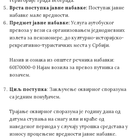
територије града Београда.
Врста поступка јавне набавке:
Поступак јавне
набавке мале вредности.
Предмет јавне набавке:
Услуга аутобуског
превоза у вези са организовањем једнодневних
излета за пензионере, до културно-историјско-
рекреативно-туристичких места у Србији.
Назив и ознака из општег речника набавки:
60170000-0 Најам возила за превоз путника са
возачем.
Циљ поступка
: Закључење оквирног споразума
са једним понуђачем.
Трајање оквирног споразума је годину дана од
датума ступања на снагу или и краће од
наведеног периода у случају утрошка средстава у
износу процењене вредности јавне набавке.