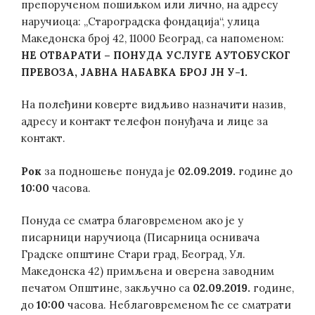
препорученом пошиљком или лично, на адресу
наручиоца: „Староградска фондација“, улица
Македонска број 42, 11000 Београд, са напоменом:
НЕ ОТВАРАТИ – ПОНУДА УСЛУГЕ АУТОБУСКОГ
ПРЕВОЗА, ЈАВНА НАБАВКА БРОЈ ЈН У-1.
На полеђини коверте видљиво назначити назив,
адресу и контакт телефон понуђача и лице за
контакт.
Рок
за подношење понуда је
02.09.2019.
године до
10:00
часова.
Понуда се сматра благовременом ако је у
писарници наручиоца (Писарница оснивача
Градске општине Стари град, Београд, Ул.
Македонска 42) примљена и оверена заводним
печатом Општине, закључно са
02.09.2019.
године,
до
10:00
часова. Неблаговременом ће се сматрати