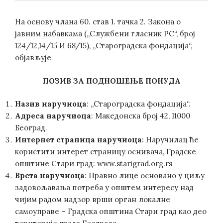
На основу члана 60. став 1. тачка 2. Закона о
јавним набавкама („Службени гласник РС“, број
124/12,14/15 И 68/15), „Староградска фондација“,
објављује
ПОЗИВ ЗА ПОДНОШЕЊЕ ПОНУДA
Назив наручиоца
: „Староградска фондација“.
Aдреса наручиоца
: Македонска број 42, 11000
Београд.
Интернет страница наручиоца
: Наручилац ће
користити интерет страницу оснивача, Градске
општине Стари град: www.starigrad.org.rs
Врста наручиоца
: Правно лице основано у циљу
задовољавања потреба у општем интересу над
чијим радом надзор врши орган локалне
самоуправе – Градска општина Стари град као део