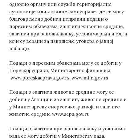
односно органу или служби територијалне
аутономије или локалне самоуправе где се могу
благовремено добити исправни подаци о
пореским обавезама; заштити животне средине,
заштити при запошљавању, условима рада и сл., а
који су везани за извршење уговора о јавној
набавци.
Подаци о пореским обавезама могу се добити у
Пореској управи, Министарство финансија,
www.poreskauprava.gov.rs, www.mfin.gov.rs
Подаци о заштити животне средине могу се
добити у Агенцији за заштиту животне средине и
у Министартсву енергетике, развоја и заштите
животне средине www.sepa.gov.rs
Подаци о заштити при запошљавању и условима
рада се могу добити у Минстарству рада,