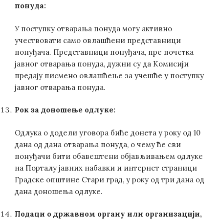
понуда:
У поступку отварања понуда могу активно
учествовати само овлашћени представници
понуђача. Представници понуђача, пре почетка
јавног отварања понуда, дужни су да Комисији
предају писмено овлашћење за учешће у поступку
јавног отварања понуда.
Рок за доношење одлуке:
Одлука о додели уговора биће донета у року од 10
дана oд дана отварања понуда, о чему ће сви
понуђачи бити обавештени објављивањем одлуке
на Порталу јавних набавки и интернет страници
Градске општине Стари град, у року од три дана од
дана доношења одлуке.
Подаци о државном органу или организацији,