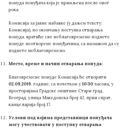
понуда понуђача која је примљена после овог
рока.
Комисија за јавне набавке (у даљем тексту:
Комисија), по окончању поступка отварања
понуда, вратиће све неблаговремено поднете
понуде неотворене понуђачима, са назнаком да су
поднете неблаговремено.
Место, време и начин отварања понуда:
Благовремене понуде Комисија ће отворити
02.09.2019
. године, са почетком у
10:30
часова
,
у
просторијама Градске општине Стари град,
Београд, улица Македонска број 42, први спрат,
канцеларија број 17.
Услови под којима представници понуђача
могу учествовати у поступку отварања