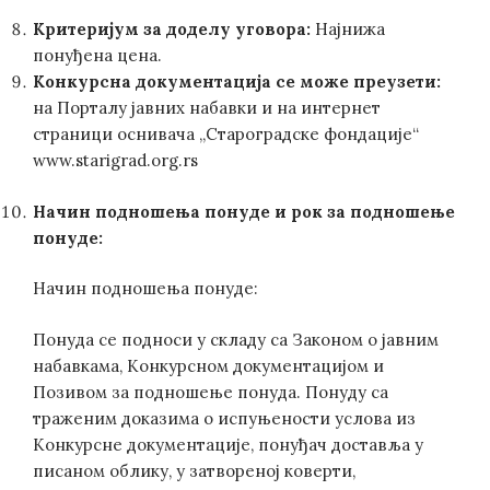
Критеријум за доделу уговора:
Најнижа
понуђена цена.
Конкурсна документација се може преузети:
на Порталу јавних набавки и на интернет
страници оснивача „Староградске фондације“
www.starigrad.org.rs
Начин подношења понуде и рок за подношење
понуде:
Начин подношења понуде:
Понуда се подноси у складу са Законом о јавним
набавкама, Конкурсном документацијом и
Позивом за подношење понуда. Понуду са
траженим доказима о испуњености услова из
Конкурсне документације, понуђач доставља у
писаном облику, у затвореној коверти,